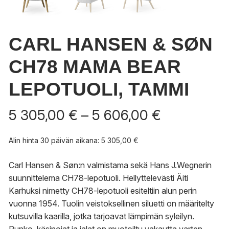
CARL HANSEN & SØN
CH78 MAMA BEAR
LEPOTUOLI, TAMMI
Hintaluokk
5 305,00
€
–
5 606,00
€
5
305,00 €
Alin hinta 30 päivän aikana:
5 305,00
€
-
5
Carl Hansen & Søn:n valmistama sekä Hans J.Wegnerin
606,00 €
suunnittelema CH78-lepotuoli. Hellyttelevästi Äiti
Karhuksi nimetty CH78-lepotuoli esiteltiin alun perin
vuonna 1954. Tuolin veistoksellinen siluetti on määritelty
kutsuvilla kaarilla, jotka tarjoavat lämpimän syleilyn.