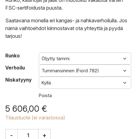
Runko, käsinojat ja jalat on muotoiltu vakautta varten
FSC-sertifoidusta puusta.
Saatavana monella eri kangas- ja nahkaverhoilulla. Jos
nämä vaihtoehdot kiinnostavat
ota yhteyttä
ja
pyydä
tarjous
!
Runko
Verhoilu
Niskatyyny
Poista
5 606,00
€
Tilaustuote (ei varastossa)
-
+
Carl