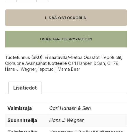
Hansen
&
Søn
LISÄÄ OSTOSKORIIN
CH78
Mama
Bear
LISÄÄ TARJOUSPYYNTÖÖN
lepotuoli,
tammi
määrä
Tuotetunnus (SKU):
Ei saatavilla/-tietoa
Osastot:
Lepotuolit
,
Olohuone
Avainsanat tuotteelle
Carl Hansen & Søn
,
CH78
,
Hans J. Wegner
,
lepotuoli
,
Mama Bear
Lisätiedot
Valmistaja
Carl Hansen & Søn
Suunnittelija
Hans J. Wegner