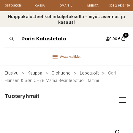
OSTOSKORI
KASSA
OMA TILI
MEISTÄ
+358 2 6333 150
Huippukalusteet kotiinkuljetuksella - myös asennus ja
kasaus!
0
Products
Porin Kalustetalo
0,00
€
search
Avaa valikko
Etusivu
>
Kauppa
>
Olohuone
>
Lepotuolit
>
Carl
Hansen & Søn CH78 Mama Bear lepotuoli, tammi
Tuoteryhmät