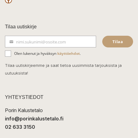
F
a
c
Tilaa uutiskirje
e
Tilaa
nimi.sukunimi@osoite.com
b
S
ä
o
Olen lukenut ja hyväksyn
käyttöehdot
.
h
k
o
Tilaa uutiskirjeemme ja saat tietoa uusimmista tarjouksista ja
ö
uutuuksista!
k
p
o
s
t
YHTEYSTIEDOT
i
Porin Kalustetalo
info@porinkalustetalo.fi
02 633 3150