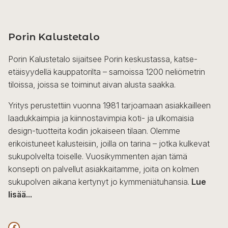
Porin Kalustetalo
Porin Kalustetalo sijaitsee Porin keskustassa, katse-
etäisyydellä kauppatorilta – samoissa 1200 neliömetrin
tiloissa, joissa se toiminut aivan alusta saakka.
Yritys perustettiin vuonna 1981 tarjoamaan asiakkailleen
laadukkaimpia ja kiinnostavimpia koti- ja ulkomaisia
design-tuotteita kodin jokaiseen tilaan. Olemme
erikoistuneet kalusteisiin, joilla on tarina – jotka kulkevat
sukupolvelta toiselle. Vuosikymmenten ajan tämä
konsepti on palvellut asiakkaitamme, joita on kolmen
sukupolven aikana kertynyt jo kymmeniätuhansia.
Lue
lisää...