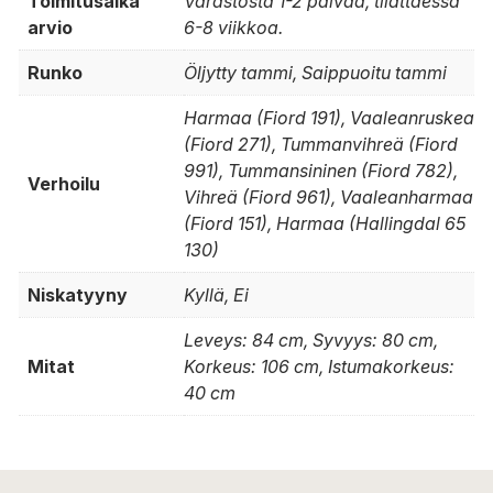
Toimitusaika
Varastosta 1-2 päivää, tilattaessa
arvio
6-8 viikkoa.
Runko
Öljytty tammi, Saippuoitu tammi
Harmaa (Fiord 191), Vaaleanruskea
(Fiord 271), Tummanvihreä (Fiord
991), Tummansininen (Fiord 782),
Verhoilu
Vihreä (Fiord 961), Vaaleanharmaa
(Fiord 151), Harmaa (Hallingdal 65
130)
Niskatyyny
Kyllä, Ei
Leveys: 84 cm, Syvyys: 80 cm,
Mitat
Korkeus: 106 cm, Istumakorkeus:
40 cm