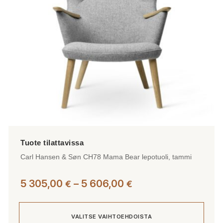
valinnat
tuotteen
sivulla.
Carl Hansen & Søn CH78 Mama Bear lepotuoli, tammi
Hintaluokka:
5 305,00
–
5 606,00
€
€
5
305,00 €
VALITSE VAIHTOEHDOISTA
-