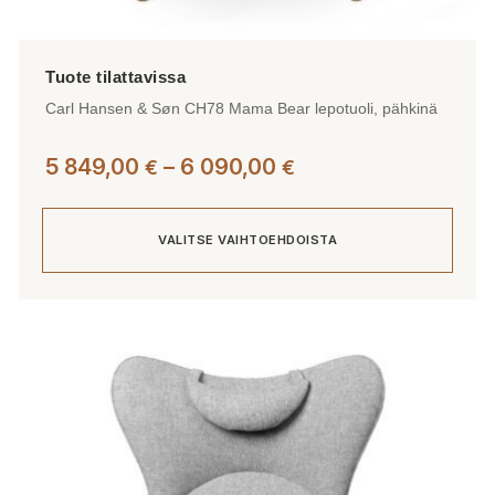
Carl Hansen & Søn CH78 Mama Bear lepotuoli, pähkinä
Hintaluokka:
5 849,00
–
6 090,00
€
€
5
849,00 €
VALITSE VAIHTOEHDOISTA
-
6
090,00 €
Tällä
tuotteella
on
useampi
muunnelma.
Voit
tehdä