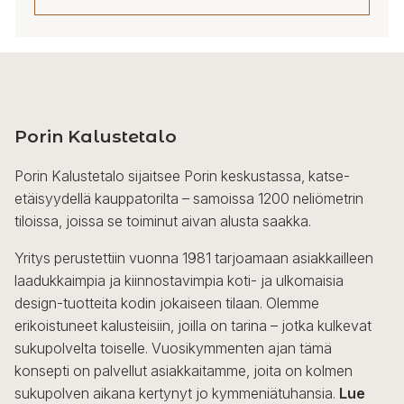
5
606,00 €
Tällä
tuotteella
on
useampi
Porin Kalustetalo
muunnelma.
Voit
Porin Kalustetalo sijaitsee Porin keskustassa, katse-
tehdä
etäisyydellä kauppatorilta – samoissa 1200 neliömetrin
valinnat
tiloissa, joissa se toiminut aivan alusta saakka.
tuotteen
sivulla.
Yritys perustettiin vuonna 1981 tarjoamaan asiakkailleen
laadukkaimpia ja kiinnostavimpia koti- ja ulkomaisia
design-tuotteita kodin jokaiseen tilaan. Olemme
erikoistuneet kalusteisiin, joilla on tarina – jotka kulkevat
sukupolvelta toiselle. Vuosikymmenten ajan tämä
konsepti on palvellut asiakkaitamme, joita on kolmen
sukupolven aikana kertynyt jo kymmeniätuhansia.
Lue