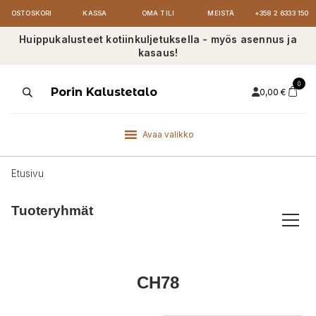
OSTOSKORI
KASSA
OMA TILI
MEISTÄ
+358 2 6333 150
Huippukalusteet kotiinkuljetuksella - myös asennus ja
kasaus!
0
Products
Porin Kalustetalo
0,00
€
search
Avaa valikko
Etusivu
Tuoteryhmät
CH78