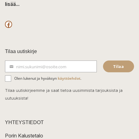
lisää...
F
a
c
Tilaa uutiskirje
e
Tilaa
nimi.sukunimi@osoite.com
b
S
ä
o
Olen lukenut ja hyväksyn
käyttöehdot
.
h
k
o
Tilaa uutiskirjeemme ja saat tietoa uusimmista tarjouksista ja
ö
uutuuksista!
k
p
o
s
t
YHTEYSTIEDOT
i
Porin Kalustetalo