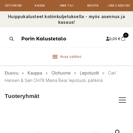
OSTOSKORI
KASSA
OMA TILI
MEISTÄ
+358 2 6333 150
Huippukalusteet kotiinkuljetuksella - myös asennus ja
kasaus!
0
Products
Porin Kalustetalo
0,00
€
search
Avaa valikko
Etusivu
>
Kauppa
>
Olohuone
>
Lepotuolit
>
Carl
Hansen & Søn CH78 Mama Bear lepotuoli, pähkinä
Tuoteryhmät