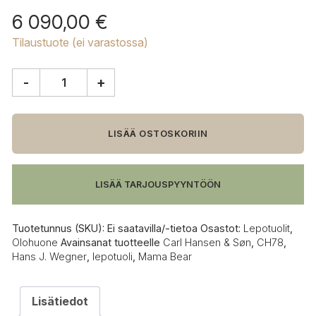
6 090,00
€
Tilaustuote (ei varastossa)
-
+
Carl
Hansen
&
Søn
LISÄÄ OSTOSKORIIN
CH78
Mama
Bear
LISÄÄ TARJOUSPYYNTÖÖN
lepotuoli,
pähkinä
määrä
Tuotetunnus (SKU):
Ei saatavilla/-tietoa
Osastot:
Lepotuolit
,
Olohuone
Avainsanat tuotteelle
Carl Hansen & Søn
,
CH78
,
Hans J. Wegner
,
lepotuoli
,
Mama Bear
Lisätiedot