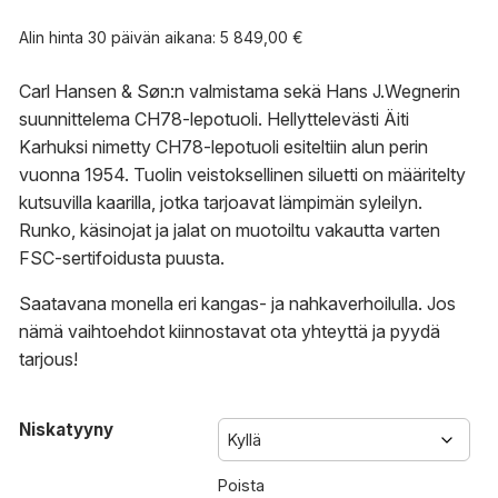
5
849,00 €
Alin hinta 30 päivän aikana:
5 849,00
€
-
6
Carl Hansen & Søn:n valmistama sekä Hans J.Wegnerin
090,00 €
suunnittelema CH78-lepotuoli. Hellyttelevästi Äiti
Karhuksi nimetty CH78-lepotuoli esiteltiin alun perin
vuonna 1954. Tuolin veistoksellinen siluetti on määritelty
kutsuvilla kaarilla, jotka tarjoavat lämpimän syleilyn.
Runko, käsinojat ja jalat on muotoiltu vakautta varten
FSC-sertifoidusta puusta.
Saatavana monella eri kangas- ja nahkaverhoilulla. Jos
nämä vaihtoehdot kiinnostavat
ota yhteyttä
ja
pyydä
tarjous
!
Niskatyyny
Poista