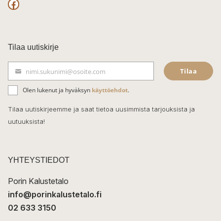
F
a
c
Tilaa uutiskirje
e
Tilaa
nimi.sukunimi@osoite.com
b
S
ä
o
Olen lukenut ja hyväksyn
käyttöehdot
.
h
k
o
Tilaa uutiskirjeemme ja saat tietoa uusimmista tarjouksista ja
ö
uutuuksista!
k
p
o
s
t
YHTEYSTIEDOT
i
Porin Kalustetalo
info@porinkalustetalo.fi
02 633 3150