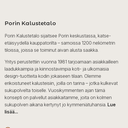
Porin Kalustetalo
Porin Kalustetalo sijaitsee Porin keskustassa, katse-
etäisyydellä kauppatorilta – samoissa 1200 neliömetrin
tiloissa, joissa se toiminut aivan alusta saakka.
Yritys perustettiin vuonna 1981 tarjoamaan asiakkailleen
laadukkaimpia ja kiinnostavimpia koti- ja ulkomaisia
design-tuotteita kodin jokaiseen tilaan. Olemme
erikoistuneet kalusteisiin, joilla on tarina – jotka kulkevat
sukupolvelta toiselle. Vuosikymmenten ajan tämä
konsepti on palvellut asiakkaitamme, joita on kolmen
sukupolven aikana kertynyt jo kymmeniätuhansia.
Lue
lisää...