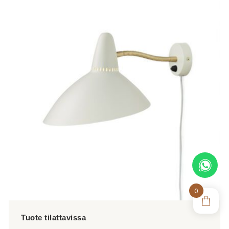
on
useampi
muunnelma.
Voit
tehdä
valinnat
tuotteen
sivulla.
0