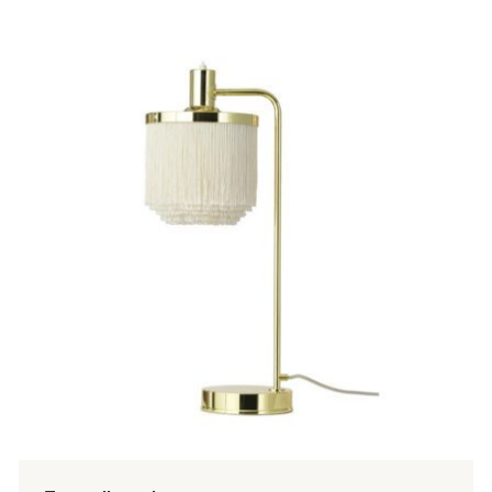
tuotteella
on
useampi
muunnelma.
Voit
tehdä
valinnat
tuotteen
sivulla.