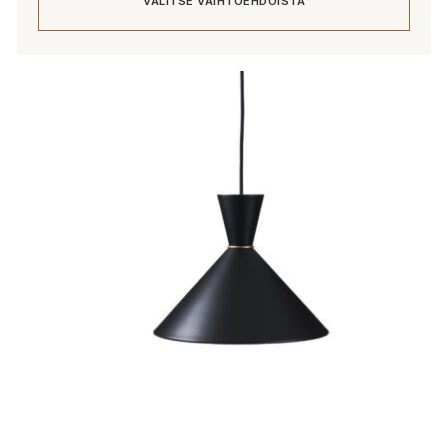
VALITSE VAIHTOEHDOISTA
Tällä
tuotteella
on
useampi
muunnelma.
Voit
tehdä
valinnat
tuotteen
sivulla.