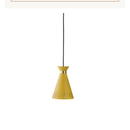
Tällä
tuotteella
on
useampi
muunnelma.
Voit
tehdä
valinnat
tuotteen
sivulla.