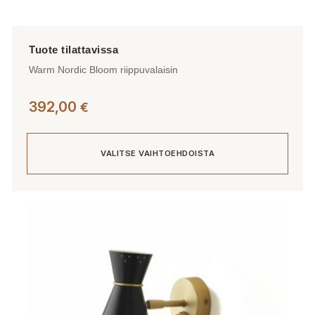
Warm Nordic Bloom riippuvalaisin
392,00
€
VALITSE VAIHTOEHDOISTA
Tällä
tuotteella
on
useampi
muunnelma.
Voit
tehdä