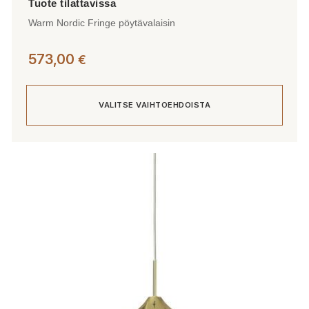
Warm Nordic Fringe pöytävalaisin
573,00
€
VALITSE VAIHTOEHDOISTA
Tällä
tuotteella
on
useampi
muunnelma.
Voit
tehdä
valinnat
tuotteen
sivulla.