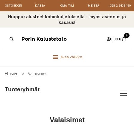
OSTOSKORI
KASSA
OMA TILI
MEISTÄ
+358 2 6333 150
Huippukalusteet kotiinkuljetuksella - myös asennus ja
kasaus!
0
Products
Porin Kalustetalo
0,00
€
search
Avaa valikko
Etusivu
>
Valaisimet
Tuoteryhmät
Valaisimet