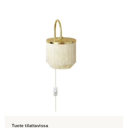
tuotteella
on
useampi
muunnelma.
Voit
tehdä
valinnat
tuotteen
sivulla.