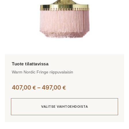
Warm Nordic Fringe riippuvalaisin
Hintaluokka:
407,00
–
497,00
€
€
407,00 €
-
VALITSE VAIHTOEHDOISTA
497,00 €
Tällä