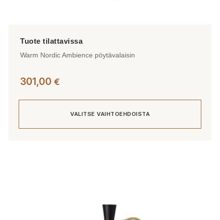
Warm Nordic Ambience pöytävalaisin
301,00
€
VALITSE VAIHTOEHDOISTA
Tällä
tuotteella
on
useampi
muunnelma.
Voit
tehdä