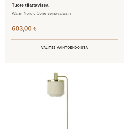
Warm Nordic Cone seinävalaisin
603,00
€
VALITSE VAIHTOEHDOISTA
Tällä
tuotteella
on
useampi
muunnelma.
Voit
tehdä
valinnat
tuotteen