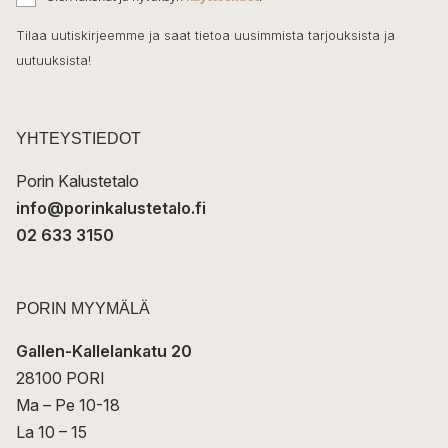
o
h
k
o
Tilaa uutiskirjeemme ja saat tietoa uusimmista tarjouksista ja
ö
uutuuksista!
k
p
o
s
t
YHTEYSTIEDOT
i
Porin Kalustetalo
info@porinkalustetalo.fi
02 633 3150
PORIN MYYMÄLÄ
Gallen-Kallelankatu 20
28100 PORI
Ma – Pe 10-18
La 10 – 15