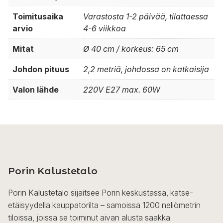
Toimitusaika
Varastosta 1-2 päivää, tilattaessa
arvio
4-6 viikkoa
Mitat
Ø 40 cm / korkeus: 65 cm
Johdon pituus
2,2 metriä, johdossa on katkaisija
Valon lähde
220V E27 max. 60W
Porin Kalustetalo
Porin Kalustetalo sijaitsee Porin keskustassa, katse-
etäisyydellä kauppatorilta – samoissa 1200 neliömetrin
tiloissa, joissa se toiminut aivan alusta saakka.