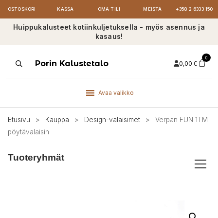
OSTOSKORI
KASSA
OMA TILI
MEISTÄ
+358 2 6333 150
Huippukalusteet kotiinkuljetuksella - myös asennus ja
kasaus!
0
Products
Porin Kalustetalo
0,00
€
search
Avaa valikko
Etusivu
>
Kauppa
>
Design-valaisimet
>
Verpan FUN 1TM
pöytävalaisin
Tuoteryhmät