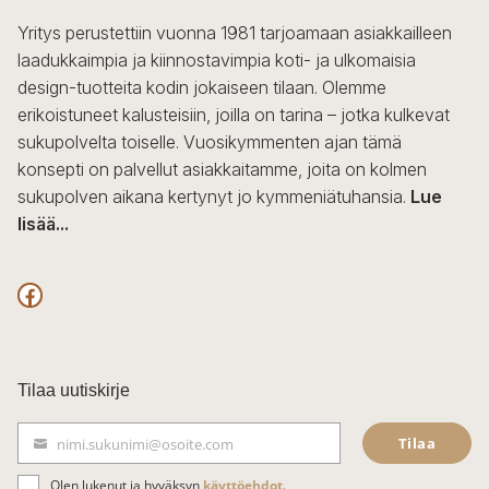
Yritys perustettiin vuonna 1981 tarjoamaan asiakkailleen
laadukkaimpia ja kiinnostavimpia koti- ja ulkomaisia
design-tuotteita kodin jokaiseen tilaan. Olemme
erikoistuneet kalusteisiin, joilla on tarina – jotka kulkevat
sukupolvelta toiselle. Vuosikymmenten ajan tämä
konsepti on palvellut asiakkaitamme, joita on kolmen
sukupolven aikana kertynyt jo kymmeniätuhansia.
Lue
lisää...
F
a
c
Tilaa uutiskirje
e
Tilaa
nimi.sukunimi@osoite.com
b
S
ä
Olen lukenut ja hyväksyn
käyttöehdot
.