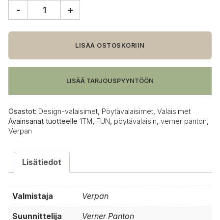
-
+
Verpan
FUN
1TM
pöytävalaisin
LISÄÄ OSTOSKORIIN
määrä
LISÄÄ TARJOUSPYYNTÖÖN
Osastot:
Design-valaisimet
,
Pöytävalaisimet
,
Valaisimet
Avainsanat tuotteelle
1TM
,
FUN
,
pöytävalaisin
,
verner panton
,
Verpan
Lisätiedot
Valmistaja
Verpan
Suunnittelija
Verner Panton