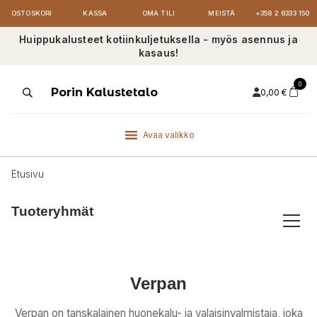
OSTOSKORI
KASSA
OMA TILI
MEISTÄ
+358 2 6333 150
Huippukalusteet kotiinkuljetuksella - myös asennus ja
kasaus!
0
Products
Porin Kalustetalo
0,00
€
search
Avaa valikko
Etusivu
Tuoteryhmät
Verpan
Verpan on tanskalainen huonekalu- ja valaisinvalmistaja, joka