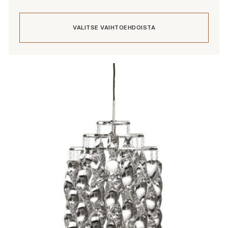
VALITSE VAIHTOEHDOISTA
Tällä
tuotteella
on
useampi
muunnelma.
Voit
tehdä
valinnat
tuotteen
sivulla.