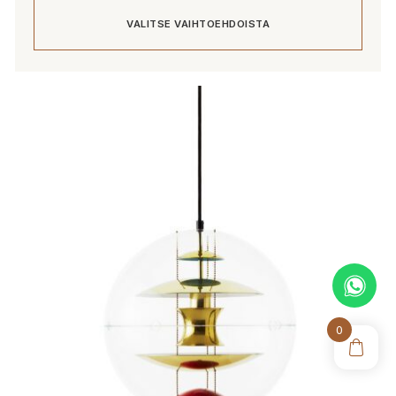
760,00 €
VALITSE VAIHTOEHDOISTA
-
2
176,00 €
Tällä
tuotteella
on
useampi
muunnelma.
Voit
tehdä
valinnat
tuotteen
sivulla.
0