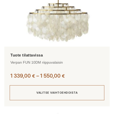
Verpan FUN 10DM riippuvalaisin
Hintaluokka:
1 339,00
–
1 550,00
€
€
1
339,00 €
VALITSE VAIHTOEHDOISTA
-
1
550,00 €
Tällä