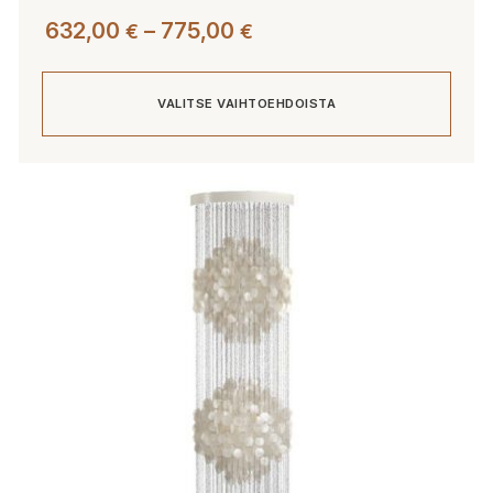
Hintaluokka:
632,00
–
775,00
€
€
632,00 €
-
VALITSE VAIHTOEHDOISTA
775,00 €
Tällä
tuotteella
on
useampi
muunnelma.
Voit
tehdä
valinnat
tuotteen
sivulla.