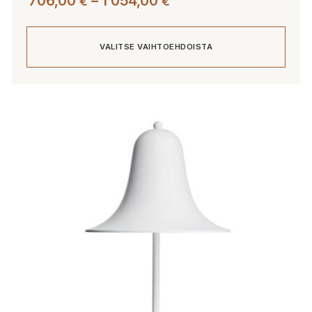
Hintaluokka:
706,00
–
1 054,00
€
€
706,00 €
-
VALITSE VAIHTOEHDOISTA
1
054,00 €
Tällä
tuotteella
on
useampi
muunnelma.
Voit
tehdä
valinnat
tuotteen
sivulla.