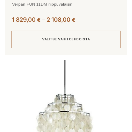
Verpan FUN 11DM riippuvalaisin
Hintaluokka:
1 829,00
–
2 108,00
€
€
1
829,00 €
VALITSE VAIHTOEHDOISTA
-
2
108,00 €
Tällä
tuotteella
on
useampi
muunnelma.
Voit
tehdä
valinnat
tuotteen
sivulla.