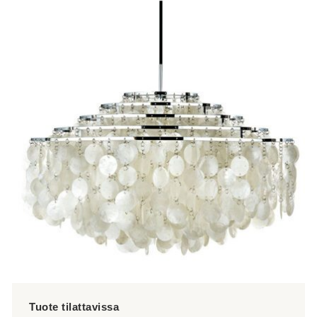
tuotteella
on
useampi
muunnelma.
Voit
tehdä
valinnat
tuotteen
sivulla.