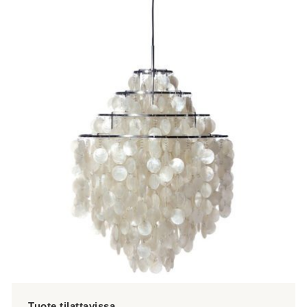
tuotteella
on
useampi
muunnelma.
Voit
tehdä
valinnat
tuotteen
sivulla.