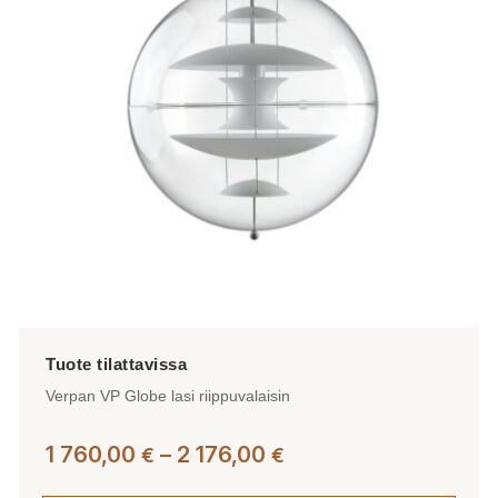
tehdä
valinnat
tuotteen
sivulla.
Verpan VP Globe lasi riippuvalaisin
Hintaluokka:
1 760,00
–
2 176,00
€
€
1