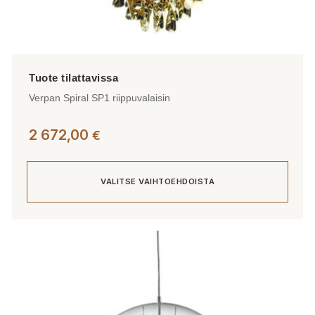
Verpan Spiral SP1 riippuvalaisin
2 672,00
€
VALITSE VAIHTOEHDOISTA
Tällä
tuotteella
on
useampi
muunnelma.
Voit