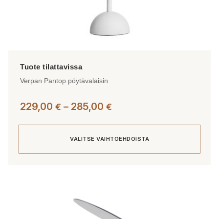
Verpan Pantop pöytävalaisin
Hintaluokka:
229,00
–
285,00
€
€
229,00 €
-
VALITSE VAIHTOEHDOISTA
285,00 €
Tällä
tuotteella
on
useampi