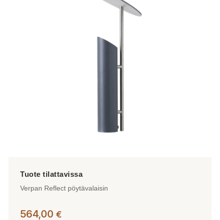
muunnelma.
Voit
tehdä
valinnat
tuotteen
sivulla.
Verpan Reflect pöytävalaisin
564,00
€