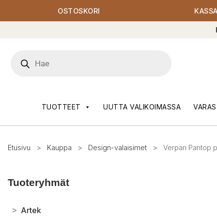
OSTOSKORI
KASS
Products
search
TUOTTEET
UUTTA VALIKOIMASSA
VARAS
Etusivu
>
Kauppa
>
Design-valaisimet
>
Verpan Pantop p
Tuoteryhmät
>
Artek