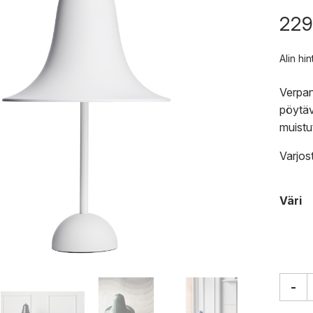
229
Alin hi
Verpan
pöytäv
muistu
Varjos
Väri
-
Verpa
Panto