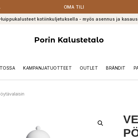
A
OMA TILI
Huippukalusteet kotiinkuljetuksella - myös asennus ja kasaus
Porin Kalustetalo
TOSSA
KAMPANJATUOTTEET
OUTLET
BRÄNDIT
P
öytävalaisin
V
PÖ