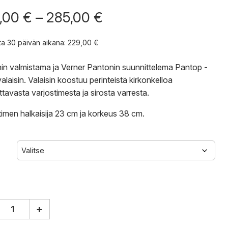
Hintaluokka:
,00
€
–
285,00
€
229,00 €
-
nta 30 päivän aikana:
229,00
€
285,00 €
in valmistama ja Verner Pantonin suunnittelema Pantop -
alaisin. Valaisin koostuu perinteistä kirkonkelloa
ttavasta varjostimesta ja sirosta varresta.
timen halkaisija 23 cm ja korkeus 38 cm.
+
n
p