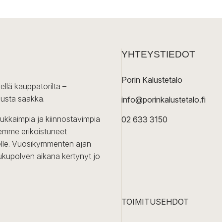
YHTEYSTIEDOT
Porin Kalustetalo
ellä kauppatorilta –
lusta saakka.
info@porinkalustetalo.fi
dukkaimpia ja kiinnostavimpia
02 633 3150
Olemme erikoistuneet
iselle. Vuosikymmenten ajan
ukupolven aikana kertynyt jo
TOIMITUSEHDOT