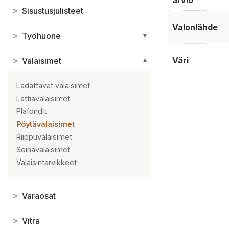
arvio
>
Sisustusjulisteet
Valonlähde
>
Työhuone
▼
Väri
>
Valaisimet
▼
Ladattavat valaisimet
Lattiavalaisimet
Plafondit
Pöytävalaisimet
Riippuvalaisimet
Seinävalaisimet
Valaisintarvikkeet
>
Varaosat
>
Vitra