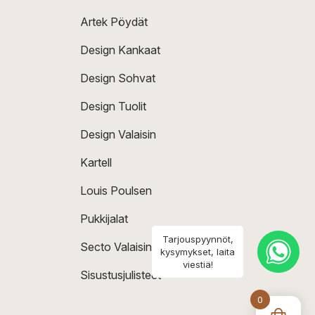
Artek Pöydät
Design Kankaat
Design Sohvat
Design Tuolit
Design Valaisin
Kartell
Louis Poulsen
Pukkijalat
Tarjouspyynnöt,
Secto Valaisin
kysymykset, laita
viestiä!
Sisustusjulisteet
0