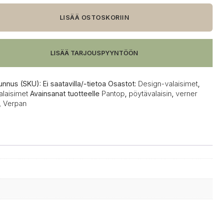
alaisin
LISÄÄ OSTOSKORIIN
LISÄÄ TARJOUSPYYNTÖÖN
unnus (SKU):
Ei saatavilla/-tietoa
Osastot:
Design-valaisimet
,
alaisimet
Avainsanat tuotteelle
Pantop
,
pöytävalaisin
,
verner
,
Verpan