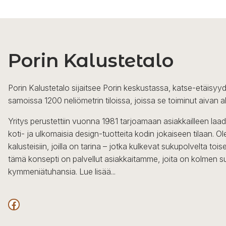
Porin Kalustetalo
Porin Kalustetalo sijaitsee Porin keskustassa, katse-etäisyyd
samoissa 1200 neliömetrin tiloissa, joissa se toiminut aivan a
Yritys perustettiin vuonna 1981 tarjoamaan asiakkailleen laa
koti- ja ulkomaisia design-tuotteita kodin jokaiseen tilaan. 
kalusteisiin, joilla on tarina – jotka kulkevat sukupolvelta to
tämä konsepti on palvellut asiakkaitamme, joita on kolmen s
kymmeniätuhansia.
Lue lisää...
Facebook