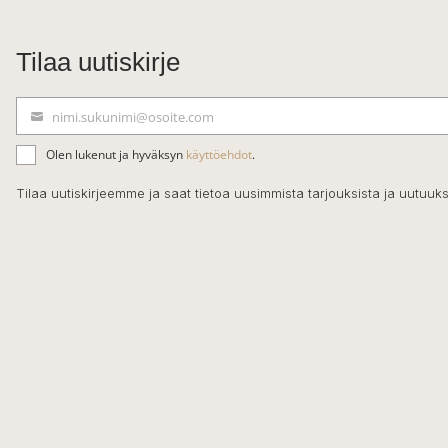
Tilaa uutiskirje
nimi.sukunimi@osoite.com
S
ä
Olen lukenut ja hyväksyn
käyttöehdot
.
h
k
Tilaa uutiskirjeemme ja saat tietoa uusimmista tarjouksista ja uutuuks
ö
p
o
s
t
i