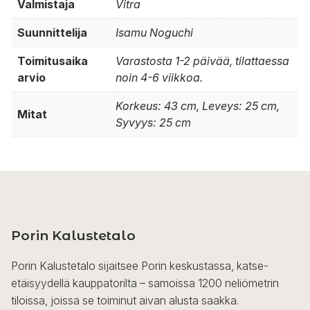
Valmistaja
Vitra
Suunnittelija
Isamu Noguchi
Toimitusaika
Varastosta 1-2 päivää, tilattaessa
arvio
noin 4-6 viikkoa.
Korkeus: 43 cm, Leveys: 25 cm,
Mitat
Syvyys: 25 cm
Porin Kalustetalo
Porin Kalustetalo sijaitsee Porin keskustassa, katse-
etäisyydellä kauppatorilta – samoissa 1200 neliömetrin
tiloissa, joissa se toiminut aivan alusta saakka.