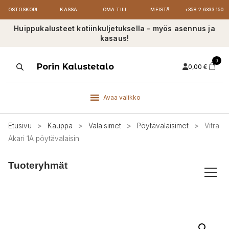
OSTOSKORI
KASSA
OMA TILI
MEISTÄ
+358 2 6333 150
Huippukalusteet kotiinkuljetuksella - myös asennus ja
kasaus!
0
Products
Porin Kalustetalo
0,00
€
search
Avaa valikko
Etusivu
>
Kauppa
>
Valaisimet
>
Pöytävalaisimet
>
Vitra
Akari 1A pöytävalaisin
Tuoteryhmät