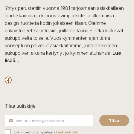
Yritys perustettiin vuonna 1981 tarjoamaan asiakkailleen
laadukkaimpia ja kiinnostavimpia koti- ja ulkomaisia
design-tuotteita kodin jokaiseen tilaan. Olemme
erikoistuneet kalusteisiin, joilla on tarina – jotka kulkevat
sukupolvelta toiselle. Vuosikymmenten ajan tämä
konsepti on palvellut asiakkaitamme, joita on kolmen
sukupolven aikana kertynyt jo kymmeniätuhansia.
Lue
lisää...
F
a
c
Tilaa uutiskirje
e
Tilaa
nimi.sukunimi@osoite.com
b
S
ä
o
Olen lukenut ja hyväksyn
käyttöehdot
.