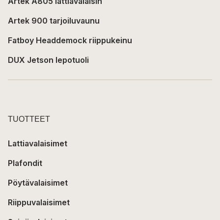
Artek A805 lattiavalaisin
Artek 900 tarjoiluvaunu
Fatboy Headdemock riippukeinu
DUX Jetson lepotuoli
TUOTTEET
Lattiavalaisimet
Plafondit
Pöytävalaisimet
Riippuvalaisimet