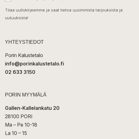
h
k
o
Tilaa uutiskirjeemme ja saat tietoa uusimmista tarjouksista ja
ö
uutuuksista!
k
p
o
s
t
YHTEYSTIEDOT
i
Porin Kalustetalo
info@porinkalustetalo.fi
02 633 3150
PORIN MYYMÄLÄ
Gallen-Kallelankatu 20
28100 PORI
Ma – Pe 10-18
La 10 – 15