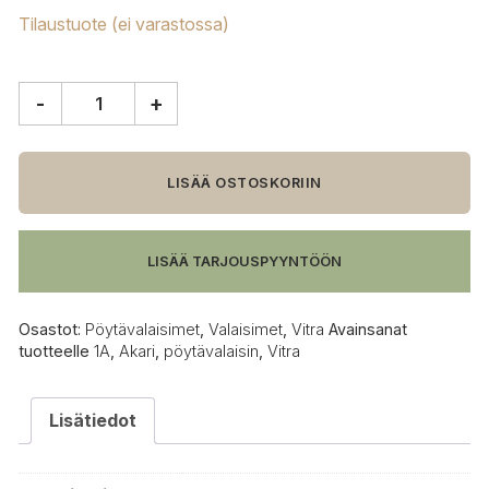
Tilaustuote (ei varastossa)
-
+
Vitra
Akari
1A
pöytävalaisin
LISÄÄ OSTOSKORIIN
määrä
LISÄÄ TARJOUSPYYNTÖÖN
Osastot:
Pöytävalaisimet
,
Valaisimet
,
Vitra
Avainsanat
tuotteelle
1A
,
Akari
,
pöytävalaisin
,
Vitra
Lisätiedot