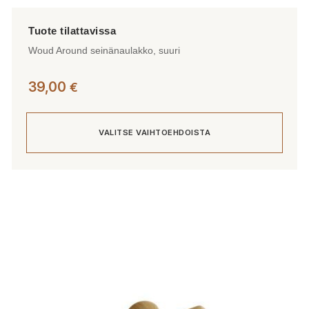
Woud Around seinänaulakko, suuri
39,00
€
VALITSE VAIHTOEHDOISTA
Tällä
tuotteella
on
useampi
muunnelma.
Voit
tehdä
valinnat