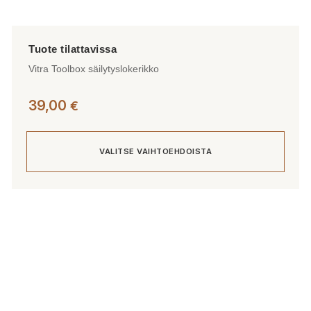
Vitra Toolbox säilytyslokerikko
39,00
€
VALITSE VAIHTOEHDOISTA
Tällä
tuotteella
on
useampi
muunnelma.
Voit
tehdä