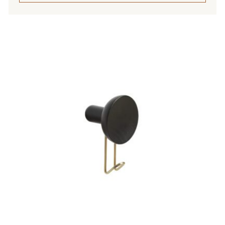
Tällä
tuotteella
on
useampi
muunnelma.
Voit
tehdä
valinnat
tuotteen
sivulla.