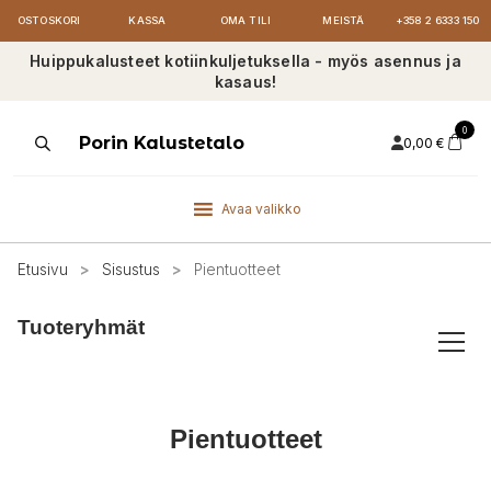
OSTOSKORI
KASSA
OMA TILI
MEISTÄ
+358 2 6333 150
Huippukalusteet kotiinkuljetuksella - myös asennus ja
kasaus!
0
Products
Porin Kalustetalo
0,00
€
search
Avaa valikko
Etusivu
>
Sisustus
>
Pientuotteet
Tuoteryhmät
Pientuotteet