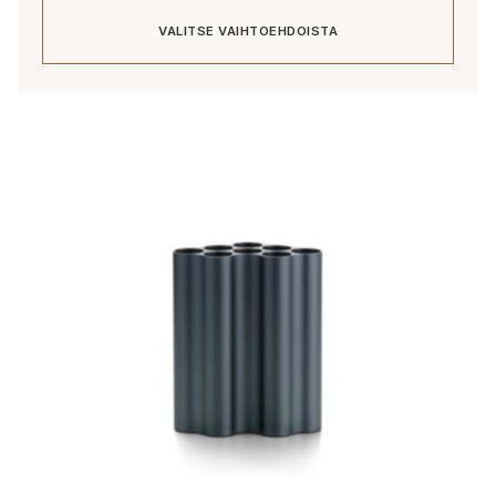
VALITSE VAIHTOEHDOISTA
Tällä
tuotteella
on
useampi
muunnelma.
Voit
tehdä
valinnat
tuotteen
sivulla.