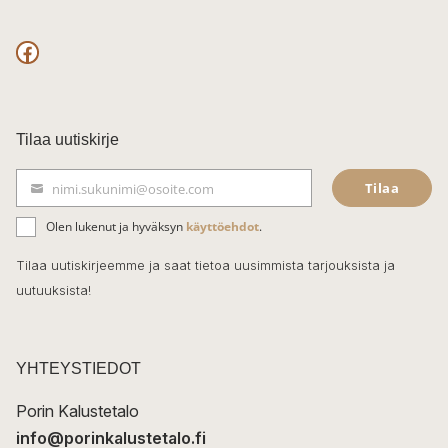
F
a
c
Tilaa uutiskirje
e
Tilaa
nimi.sukunimi@osoite.com
b
S
ä
o
Olen lukenut ja hyväksyn
käyttöehdot
.
h
k
o
Tilaa uutiskirjeemme ja saat tietoa uusimmista tarjouksista ja
ö
uutuuksista!
k
p
o
s
t
YHTEYSTIEDOT
i
Porin Kalustetalo
info@porinkalustetalo.fi