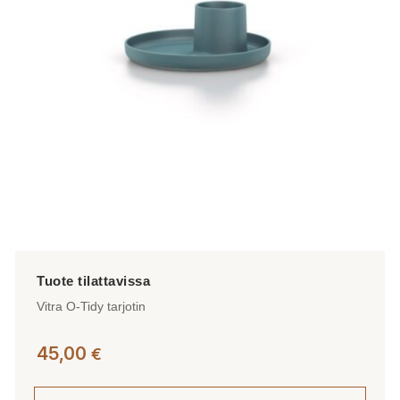
tehdä
valinnat
tuotteen
sivulla.
Vitra O-Tidy tarjotin
45,00
€