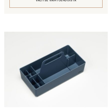
VALITSE VAIHTOEHDOISTA
Tällä
tuotteella
on
useampi
muunnelma.
Voit
tehdä
valinnat
tuotteen
sivulla.