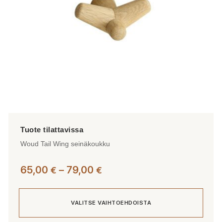
tuotteen
sivulla.
Woud Tail Wing seinäkoukku
Hintaluokka:
65,00
–
79,00
€
€
65,00 €
-
VALITSE VAIHTOEHDOISTA
79,00 €