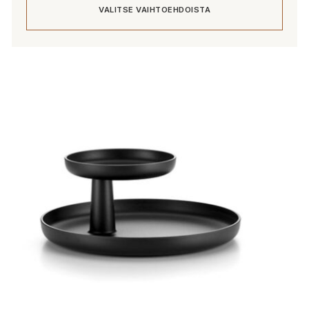
VALITSE VAIHTOEHDOISTA
Tällä
tuotteella
on
useampi
muunnelma.
Voit
tehdä
valinnat
tuotteen
sivulla.