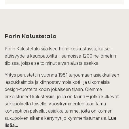
Tällä
tuotteella
on
useampi
Porin Kalustetalo
muunnelma.
Voit
Porin Kalustetalo sijaitsee Porin keskustassa, katse-
tehdä
etäisyydellä kauppatorilta – samoissa 1200 neliömetrin
valinnat
tiloissa, joissa se toiminut aivan alusta saakka.
tuotteen
sivulla.
Yritys perustettiin vuonna 1981 tarjoamaan asiakkailleen
laadukkaimpia ja kiinnostavimpia koti- ja ulkomaisia
design-tuotteita kodin jokaiseen tilaan. Olemme
erikoistuneet kalusteisiin, joilla on tarina – jotka kulkevat
sukupolvelta toiselle. Vuosikymmenten ajan tämä
konsepti on palvellut asiakkaitamme, joita on kolmen
sukupolven aikana kertynyt jo kymmeniätuhansia.
Lue
lisää...