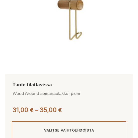
Woud Around seinänaulakko, pieni
Hintaluokka:
31,00
–
35,00
€
€
31,00 €
-
VALITSE VAIHTOEHDOISTA
35,00 €