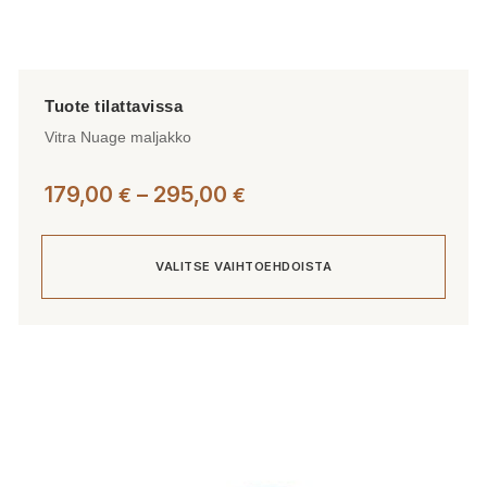
Vitra Nuage maljakko
Hintaluokka:
179,00
–
295,00
€
€
179,00 €
-
VALITSE VAIHTOEHDOISTA
295,00 €
Tällä
tuotteella
on
useampi
muunnelma.
Voit