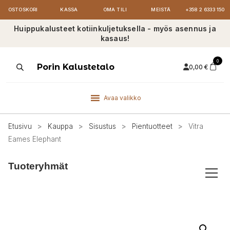
OSTOSKORI
KASSA
OMA TILI
MEISTÄ
+358 2 6333 150
Huippukalusteet kotiinkuljetuksella - myös asennus ja
kasaus!
0
Products
Porin Kalustetalo
0,00
€
search
Avaa valikko
Etusivu
>
Kauppa
>
Sisustus
>
Pientuotteet
>
Vitra
Eames Elephant
Tuoteryhmät