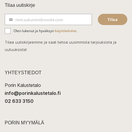
c
Tilaa uutiskirje
e
Tilaa
nimi.sukunimi@osoite.com
b
S
ä
o
Olen lukenut ja hyväksyn
käyttöehdot
.
h
k
o
Tilaa uutiskirjeemme ja saat tietoa uusimmista tarjouksista ja
ö
uutuuksista!
k
p
o
s
t
YHTEYSTIEDOT
i
Porin Kalustetalo
info@porinkalustetalo.fi
02 633 3150
PORIN MYYMÄLÄ