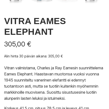
VITRA EAMES
ELEPHANT
305,00
€
Alin hinta 30 päivän aikana:
305,00
€
Vitran valmistama, Charles ja Ray Eamesin suunnittelema
Eames Elephant. Haastavan muotonsa vuoksi vuonna
1945 suunniteltu vanerinen elefantti ei edennyt
tuotantoon asti, mutta se tuotiin kuitenkin myöhemmin
markkinoille muovisena. Suosittu sisustusesine luotiin
alunperin lasten leluksi ja istuimeksi.
Korkeus 41,5 cm, pituus 78,5 cm ja leveys 41 cm.