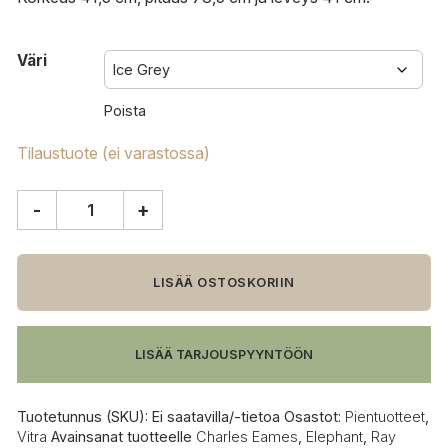
Väri
Poista
Tilaustuote (ei varastossa)
-
+
Vitra
Eames
Elephant
määrä
LISÄÄ OSTOSKORIIN
LISÄÄ TARJOUSPYYNTÖÖN
Tuotetunnus (SKU):
Ei saatavilla/-tietoa
Osastot:
Pientuotteet
,
Vitra
Avainsanat tuotteelle
Charles Eames
,
Elephant
,
Ray