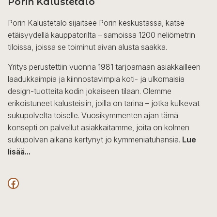
Porin Kalustetalo
Porin Kalustetalo sijaitsee Porin keskustassa, katse-
etäisyydellä kauppatorilta – samoissa 1200 neliömetrin
tiloissa, joissa se toiminut aivan alusta saakka.
Yritys perustettiin vuonna 1981 tarjoamaan asiakkailleen
laadukkaimpia ja kiinnostavimpia koti- ja ulkomaisia
design-tuotteita kodin jokaiseen tilaan. Olemme
erikoistuneet kalusteisiin, joilla on tarina – jotka kulkevat
sukupolvelta toiselle. Vuosikymmenten ajan tämä
konsepti on palvellut asiakkaitamme, joita on kolmen
sukupolven aikana kertynyt jo kymmeniätuhansia.
Lue
lisää...
F
a