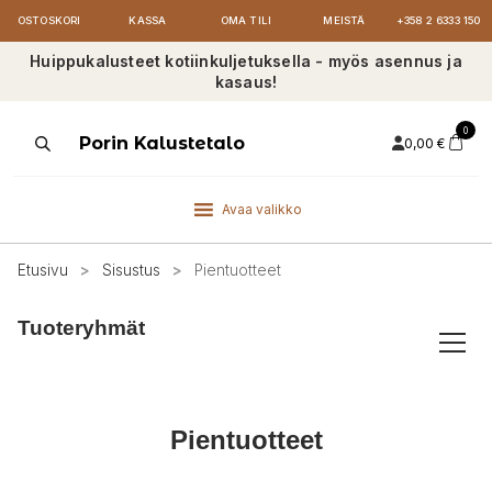
OSTOSKORI
KASSA
OMA TILI
MEISTÄ
+358 2 6333 150
Huippukalusteet kotiinkuljetuksella - myös asennus ja
kasaus!
0
Products
Porin Kalustetalo
0,00
€
search
Avaa valikko
Etusivu
>
Sisustus
>
Pientuotteet
Tuoteryhmät
Pientuotteet