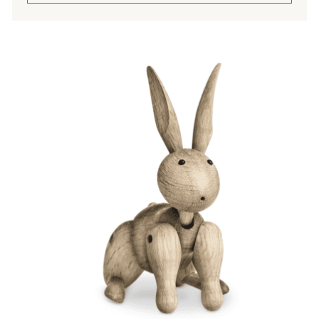
Tällä
tuotteella
on
useampi
muunnelma.
Voit
tehdä
valinnat
tuotteen
sivulla.