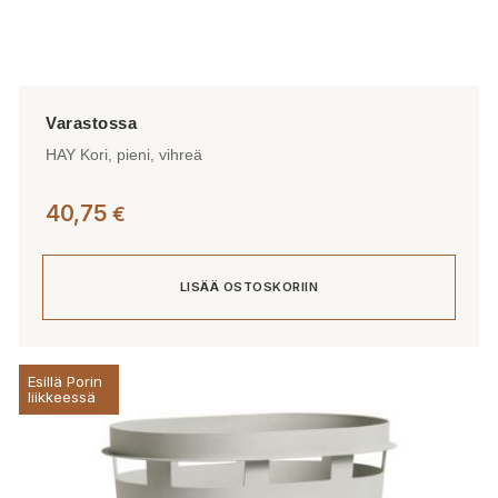
HAY Kori, pieni, vihreä
40,75
€
LISÄÄ OSTOSKORIIN
Esillä Porin
liikkeessä