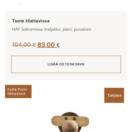
HAY Sobremesa maljakko, pieni, punainen
Alkuperäinen
Nykyinen
104,00
83,00
€
€
hinta
hinta
oli:
on:
LISÄÄ OSTOSKORIIN
104,00 €.
83,00 €.
Esillä Porin
liikkeessä
Tarjous