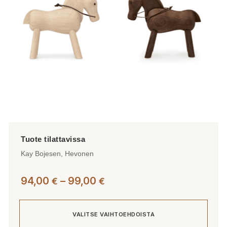
Kay Bojesen, Hevonen
Hintaluokka:
94,00
–
99,00
€
€
94,00 €
-
VALITSE VAIHTOEHDOISTA
99,00 €