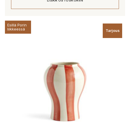
LISÄÄ OSTOSKORIIN
Esillä Porin
liikkeessä
Tarjous