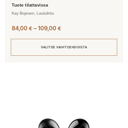
Kay Bojesen, Laululintu
Hintaluokka:
84,00
–
109,00
€
€
84,00 €
-
VALITSE VAIHTOEHDOISTA
109,00 €
Tällä
tuotteella
on
useampi
muunnelma.
Voit
tehdä
valinnat
tuotteen