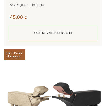
Kay Bojesen, Tim-koira
45,00
€
VALITSE VAIHTOEHDOISTA
Tällä
Esillä Porin
tuotteella
liikkeessä
on
useampi
muunnelma.
Voit
tehdä
valinnat
tuotteen
sivulla.