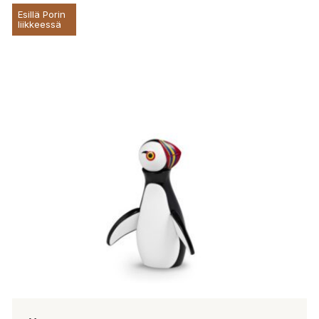
Esillä Porin
liikkeessä