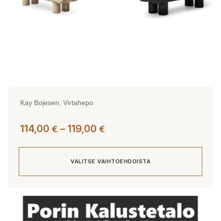
Kay Bojesen, Virtahepo
Hintaluokka:
114,00
–
119,00
€
€
114,00 €
-
VALITSE VAIHTOEHDOISTA
119,00 €
Tällä
tuotteella
on