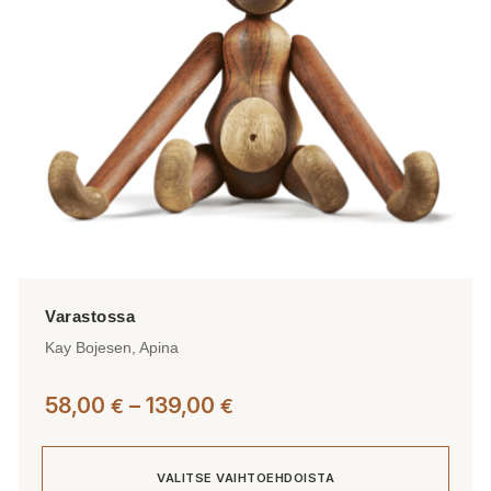
Kay Bojesen, Apina
Hintaluokka:
58,00
–
139,00
€
€
58,00 €
-
VALITSE VAIHTOEHDOISTA
139,00 €