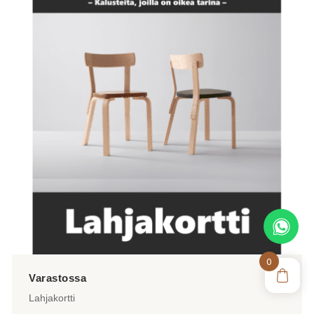
useampi
muunnelma.
Voit
tehdä
valinnat
tuotteen
sivulla.
0
Lahjakortti