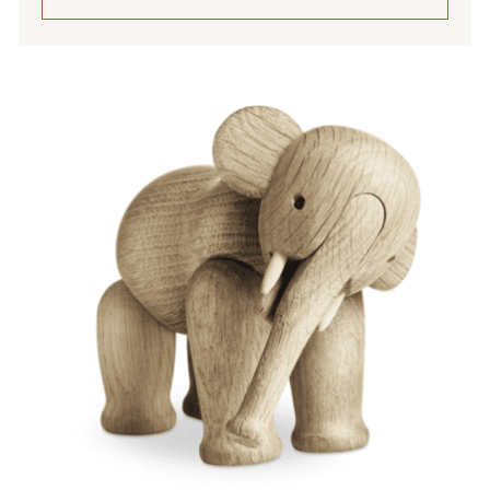
Tällä
tuotteella
on
useampi
muunnelma.
Voit
tehdä
valinnat
tuotteen
sivulla.