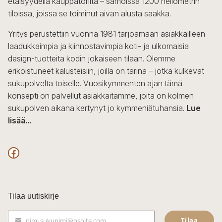
etäisyydellä kauppatorilta – samoissa 1200 neliömetrin
tiloissa, joissa se toiminut aivan alusta saakka.
Yritys perustettiin vuonna 1981 tarjoamaan asiakkailleen
laadukkaimpia ja kiinnostavimpia koti- ja ulkomaisia
design-tuotteita kodin jokaiseen tilaan. Olemme
erikoistuneet kalusteisiin, joilla on tarina – jotka kulkevat
sukupolvelta toiselle. Vuosikymmenten ajan tämä
konsepti on palvellut asiakkaitamme, joita on kolmen
sukupolven aikana kertynyt jo kymmeniätuhansia.
Lue
lisää...
F
a
c
Tilaa uutiskirje
e
Tilaa
nimi.sukunimi@osoite.com