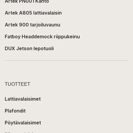
Artek PN001 Kanto
Artek A805 lattiavalaisin
Artek 900 tarjoiluvaunu
Fatboy Headdemock riippukeinu
DUX Jetson lepotuoli
TUOTTEET
Lattiavalaisimet
Plafondit
Pöytävalaisimet