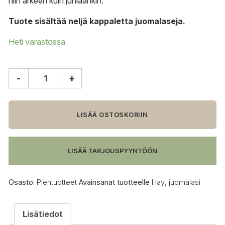
niin arkeen kuin juhlaankin.
Tuote sisältää neljä kappaletta juomalaseja.
Heti varastossa
-
+
HAY
Juomalasi,
36
cl,
LISÄÄ OSTOSKORIIN
4-
pack
määrä
LISÄÄ TARJOUSPYYNTÖÖN
Osasto:
Pientuotteet
Avainsanat tuotteelle
Hay
,
juomalasi
Lisätiedot