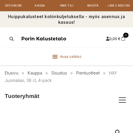
OSTOSKORI
KASSA
OMA TILI
MEISTÄ
+358 2 6333 150
Huippukalusteet kotiinkuljetuksella - myös asennus ja
kasaus!
0
Products
Porin Kalustetalo
0,00
€
search
Avaa valikko
Etusivu
>
Kauppa
>
Sisustus
>
Pientuotteet
>
HAY
Juomalasi, 36 cl, 4-pack
Tuoteryhmät