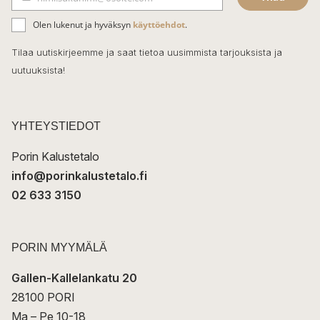
b
S
ä
o
Olen lukenut ja hyväksyn
käyttöehdot
.
h
k
o
Tilaa uutiskirjeemme ja saat tietoa uusimmista tarjouksista ja
ö
uutuuksista!
k
p
o
s
t
YHTEYSTIEDOT
i
Porin Kalustetalo
info@porinkalustetalo.fi
02 633 3150
PORIN MYYMÄLÄ
Gallen-Kallelankatu 20
28100 PORI
Ma – Pe 10-18