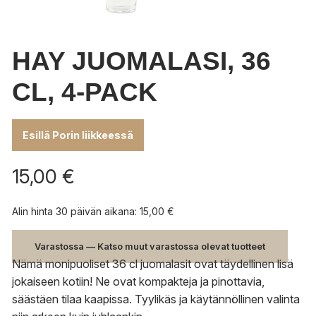
HAY JUOMALASI, 36
CL, 4-PACK
Esillä Porin liikkeessä
15,00
€
Alin hinta 30 päivän aikana:
15,00
€
Varastossa — Katso muut varastossa olevat tuotteet
Nämä monipuoliset 36 cl juomalasit ovat täydellinen lisä
jokaiseen kotiin! Ne ovat kompakteja ja pinottavia,
säästäen tilaa kaapissa. Tyylikäs ja käytännöllinen valinta