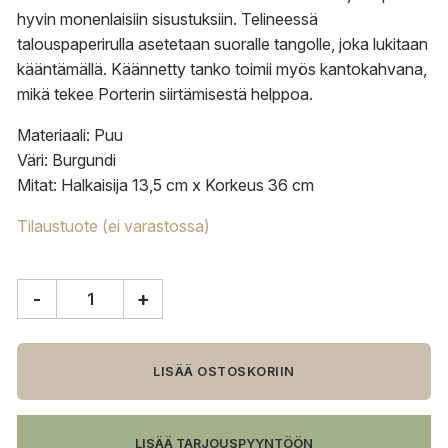
hyvin monenlaisiin sisustuksiin. Telineessä
talouspaperirulla asetetaan suoralle tangolle, joka lukitaan
kääntämällä. Käännetty tanko toimii myös kantokahvana,
mikä tekee Porterin siirtämisestä helppoa.
Materiaali: Puu
Väri: Burgundi
Mitat: Halkaisija 13,5 cm x Korkeus 36 cm
Tilaustuote (ei varastossa)
-
+
HAY
Porter,
paperiteline,
burgundi
LISÄÄ OSTOSKORIIN
määrä
LISÄÄ TARJOUSPYYNTÖÖN