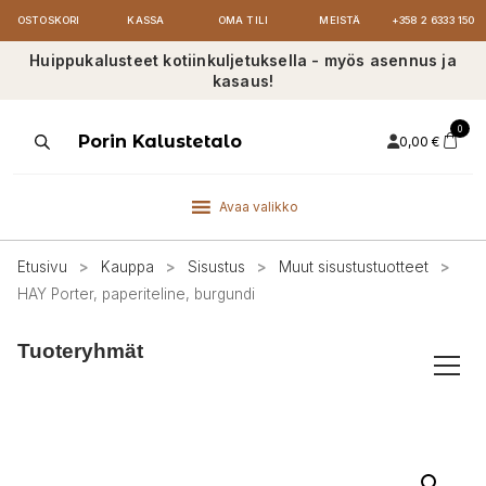
OSTOSKORI
KASSA
OMA TILI
MEISTÄ
+358 2 6333 150
Huippukalusteet kotiinkuljetuksella - myös asennus ja
kasaus!
0
Products
Porin Kalustetalo
0,00
€
search
Avaa valikko
Etusivu
>
Kauppa
>
Sisustus
>
Muut sisustustuotteet
>
HAY Porter, paperiteline, burgundi
Tuoteryhmät