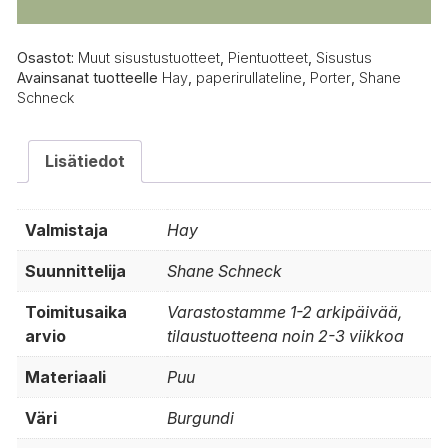
Osastot:
Muut sisustustuotteet
,
Pientuotteet
,
Sisustus
Avainsanat tuotteelle
Hay
,
paperirullateline
,
Porter
,
Shane
Schneck
Lisätiedot
Valmistaja
Hay
Suunnittelija
Shane Schneck
Toimitusaika
Varastostamme 1-2 arkipäivää,
arvio
tilaustuotteena noin 2-3 viikkoa
Materiaali
Puu
Väri
Burgundi