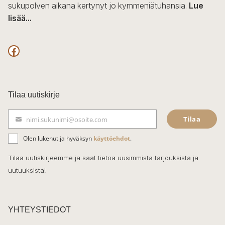
sukupolven aikana kertynyt jo kymmeniätuhansia.
Lue
lisää...
F
a
c
Tilaa uutiskirje
e
Tilaa
nimi.sukunimi@osoite.com
b
S
ä
o
Olen lukenut ja hyväksyn
käyttöehdot
.
h
k
o
Tilaa uutiskirjeemme ja saat tietoa uusimmista tarjouksista ja
ö
uutuuksista!
k
p
o
s
t
YHTEYSTIEDOT
i