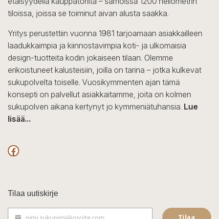
etäisyydellä kauppatorilta – samoissa 1200 neliömetrin
tiloissa, joissa se toiminut aivan alusta saakka.
Yritys perustettiin vuonna 1981 tarjoamaan asiakkailleen
laadukkaimpia ja kiinnostavimpia koti- ja ulkomaisia
design-tuotteita kodin jokaiseen tilaan. Olemme
erikoistuneet kalusteisiin, joilla on tarina – jotka kulkevat
sukupolvelta toiselle. Vuosikymmenten ajan tämä
konsepti on palvellut asiakkaitamme, joita on kolmen
sukupolven aikana kertynyt jo kymmeniätuhansia.
Lue
lisää...
F
a
c
Tilaa uutiskirje
e
Tilaa
nimi.sukunimi@osoite.com