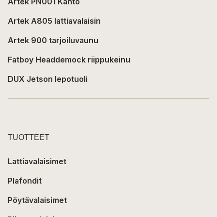
Artek PN001 Kanto
Artek A805 lattiavalaisin
Artek 900 tarjoiluvaunu
Fatboy Headdemock riippukeinu
DUX Jetson lepotuoli
TUOTTEET
Lattiavalaisimet
Plafondit
Pöytävalaisimet