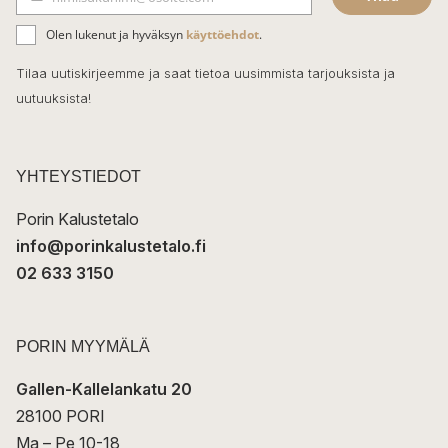
b
S
ä
o
Olen lukenut ja hyväksyn
käyttöehdot
.
h
k
o
Tilaa uutiskirjeemme ja saat tietoa uusimmista tarjouksista ja
ö
uutuuksista!
k
p
o
s
t
YHTEYSTIEDOT
i
Porin Kalustetalo
info@porinkalustetalo.fi
02 633 3150
PORIN MYYMÄLÄ
Gallen-Kallelankatu 20
28100 PORI
Ma – Pe 10-18