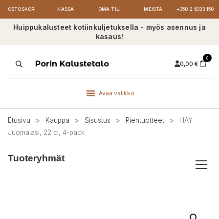
OSTOSKORI
KASSA
OMA TILI
MEISTÄ
+358 2 6333 150
Huippukalusteet kotiinkuljetuksella - myös asennus ja
kasaus!
0
Products
Porin Kalustetalo
0,00
€
search
Avaa valikko
Etusivu
>
Kauppa
>
Sisustus
>
Pientuotteet
>
HAY
Juomalasi, 22 cl, 4-pack
Tuoteryhmät