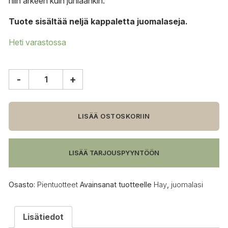
niin arkeen kuin juhlaankin.
Tuote sisältää neljä kappaletta juomalaseja.
Heti varastossa
-
+
HAY
Juomalasi,
22
cl,
LISÄÄ OSTOSKORIIN
4-
pack
määrä
LISÄÄ TARJOUSPYYNTÖÖN
Osasto:
Pientuotteet
Avainsanat tuotteelle
Hay
,
juomalasi
Lisätiedot