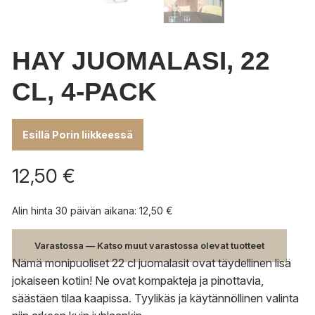
HAY JUOMALASI, 22
CL, 4-PACK
Esillä Porin liikkeessä
12,50
€
Alin hinta 30 päivän aikana:
12,50
€
Varastossa — Katso muut varastossa olevat tuotteet
Nämä monipuoliset 22 cl juomalasit ovat täydellinen lisä
jokaiseen kotiin! Ne ovat kompakteja ja pinottavia,
säästäen tilaa kaapissa. Tyylikäs ja käytännöllinen valinta