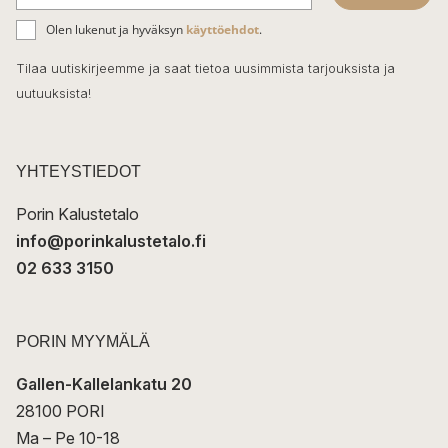
b
S
ä
o
Olen lukenut ja hyväksyn
käyttöehdot
.
h
k
o
Tilaa uutiskirjeemme ja saat tietoa uusimmista tarjouksista ja
ö
uutuuksista!
k
p
o
s
t
YHTEYSTIEDOT
i
Porin Kalustetalo
info@porinkalustetalo.fi
02 633 3150
PORIN MYYMÄLÄ
Gallen-Kallelankatu 20
28100 PORI
Ma – Pe 10-18