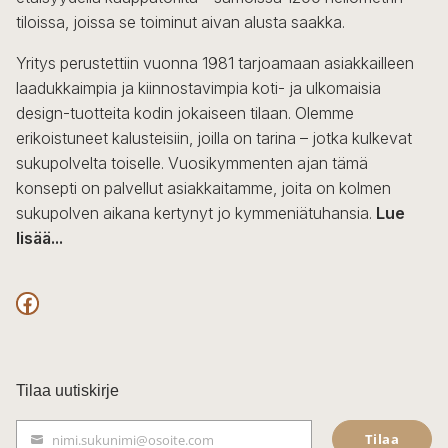
tiloissa, joissa se toiminut aivan alusta saakka.
Yritys perustettiin vuonna 1981 tarjoamaan asiakkailleen
laadukkaimpia ja kiinnostavimpia koti- ja ulkomaisia
design-tuotteita kodin jokaiseen tilaan. Olemme
erikoistuneet kalusteisiin, joilla on tarina – jotka kulkevat
sukupolvelta toiselle. Vuosikymmenten ajan tämä
konsepti on palvellut asiakkaitamme, joita on kolmen
sukupolven aikana kertynyt jo kymmeniätuhansia.
Lue
lisää...
F
a
c
Tilaa uutiskirje
e
Tilaa
nimi.sukunimi@osoite.com