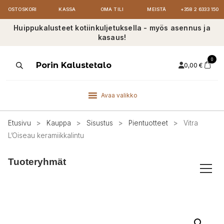
OSTOSKORI
KASSA
OMA TILI
MEISTÄ
+358 2 6333 150
Huippukalusteet kotiinkuljetuksella - myös asennus ja
kasaus!
0
Products
Porin Kalustetalo
0,00
€
search
Avaa valikko
Etusivu
>
Kauppa
>
Sisustus
>
Pientuotteet
>
Vitra
L’Oiseau keramiikkalintu
Tuoteryhmät