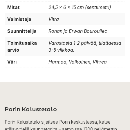
Mitat
24,5 × 6 × 15 cm (senttimetri)
Valmistaja
Vitra
Suunnittelija
Ronan ja Erwan Bouroullec
Toimitusaika
Varastosta 1-2 päivää, tilattaessa
arvio
3-5 viikkoa.
Väri
Harmaa, Valkoinen, Vihreä
Porin Kalustetalo
Porin Kalustetalo sijaitsee Porin keskustassa, katse-
etäisyydellä kauppatorilta – samoissa 1200 neliömetrin