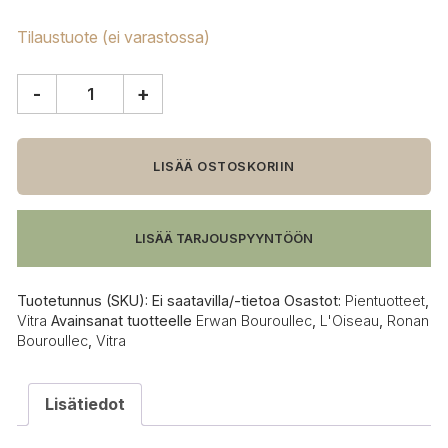
Tilaustuote (ei varastossa)
-
+
Vitra
L'Oiseau
keramiikkalintu
määrä
LISÄÄ OSTOSKORIIN
LISÄÄ TARJOUSPYYNTÖÖN
Tuotetunnus (SKU):
Ei saatavilla/-tietoa
Osastot:
Pientuotteet
,
Vitra
Avainsanat tuotteelle
Erwan Bouroullec
,
L'Oiseau
,
Ronan
Bouroullec
,
Vitra
Lisätiedot