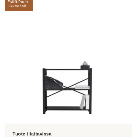
Esillä Porin
liikkeessä