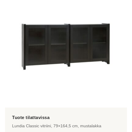
Lundia Classic vitriini, 79×164,5 cm, mustalakka