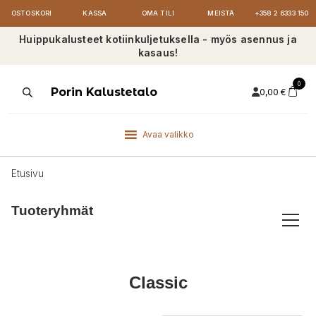
OSTOSKORI
KASSA
OMA TILI
MEISTÄ
+358 2 6333 150
Huippukalusteet kotiinkuljetuksella - myös asennus ja
kasaus!
0
Products
Porin Kalustetalo
0,00
€
search
Avaa valikko
Etusivu
Tuoteryhmät
Classic