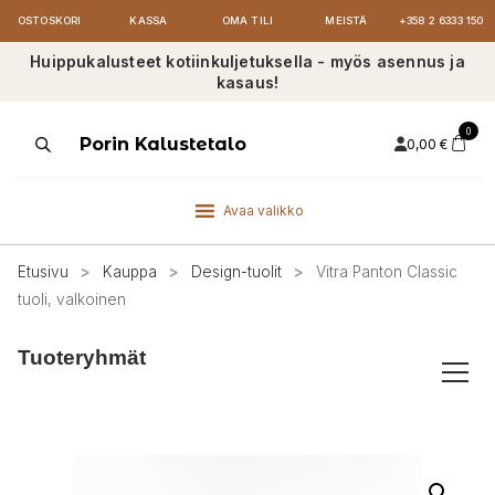
OSTOSKORI
KASSA
OMA TILI
MEISTÄ
+358 2 6333 150
Huippukalusteet kotiinkuljetuksella - myös asennus ja
kasaus!
0
Products
Porin Kalustetalo
0,00
€
search
Avaa valikko
Etusivu
>
Kauppa
>
Design-tuolit
>
Vitra Panton Classic
tuoli, valkoinen
Tuoteryhmät