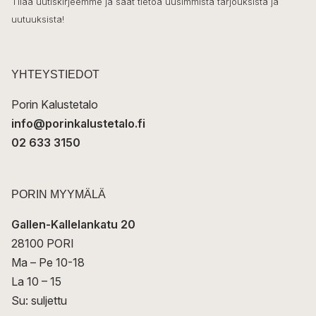
o
Tilaa uutiskirjeemme ja saat tietoa uusimmista tarjouksista ja
ö
uutuuksista!
k
p
o
s
t
YHTEYSTIEDOT
i
Porin Kalustetalo
info@porinkalustetalo.fi
02 633 3150
PORIN MYYMÄLÄ
Gallen-Kallelankatu 20
28100 PORI
Ma – Pe 10-18
La 10 – 15
Su: suljettu