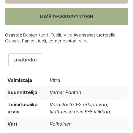
valkoinen
määrä
LISÄÄ TARJOUSPYYNTÖÖN
Osastot:
Design-tuolit
,
Tuolit
,
Vitra
Avainsanat tuotteelle
Classic
,
Panton
,
tuoli
,
verner panton
,
Vitra
Lisätiedot
Valmistaja
Vitra
Suunnittelija
Verner Panton
Toimitusaika
Varastosta 1-2 arkipäivää,
arvio
tilattaessa noin 6-8 viikkoa.
Väri
Valkoinen