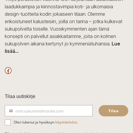
laadukkaimpia ja kiinnostavimpia koti- ja ulkomaisia
design-tuotteita kodin jokaiseen tilaan. Olemme
erikoistuneet kalusteisiin, joilla on tarina – jotka kulkevat
sukupolvelta toiselle. Vuosikymmenten ajan tämä
konsepti on palvellut asiakkaitamme, joita on kolmen
sukupolven aikana kertynyt jo kymmeniätuhansia.
Lue
lisää...
F
a
c
Tilaa uutiskirje
e
Tilaa
nimi.sukunimi@osoite.com
b
S
ä
o
Olen lukenut ja hyväksyn
käyttöehdot
.
h
k