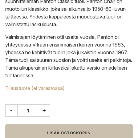
suunnitteleman Panton Classic tuoli. Panton Chair on
muotoilun klassikko, joka sai alkunsa jo 1950-60-luvun
taitteessa. Yhdestä kappaleesta muodostuva tuoli on
valmistettu lasikuidusta.
Valmistajan löytäminen otti useita vuosia, Panton oli
yhteydessä Vitraan ensimmäisen kerran vuonna 1963,
yhdessä he kehittivät tuolin joka julkaistiin vuonna 1967.
Tämä tuoli sai suuren suosion ja voitti useita eri palkintoja.
Tämä alkuperäinen kiiltäväksi lakattu versio on edelleen
tuotannossa.
Tilaustuote (ei varastossa)
-
+
Vitra
Panton
Classic
tuoli,
LISÄÄ OSTOSKORIIN