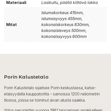
Materiaali
Lasikuitu, päällä kiiltävä lakka
Istumakorkeus 415mm,
istumasyvyys 455mm,
Mitat
kokonaiskorkeus 830mm,
kokonaisleveys 500mm,
kokonaissyvyys 600mm
Porin Kalustetalo
Porin Kalustetalo sijaitsee Porin keskustassa, katse-
etäisyydellä kauppatorilta – samoissa 1200 neliömetrin
tiloissa, joissa se toiminut aivan alusta saakka.
Yritys perustettiin vuonna 1981 tarjoamaan asiakkailleen