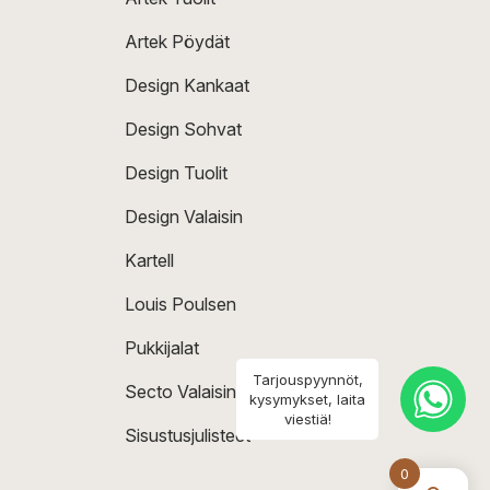
Artek Pöydät
Design Kankaat
Design Sohvat
Design Tuolit
Design Valaisin
Kartell
Louis Poulsen
Pukkijalat
Tarjouspyynnöt,
Secto Valaisin
kysymykset, laita
viestiä!
Sisustusjulisteet
0