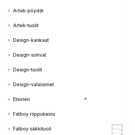
>
Artek-pöydät
>
Artek-tuolit
>
Design-kankaat
>
Design-sohvat
>
Design-tuolit
>
Design-valaisimet
>
Eteinen
▼
>
Fatboy riippukeinu
>
Fatboy säkkituoli