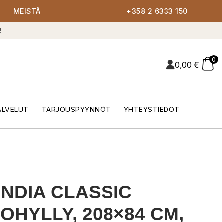
MEISTÄ
+358 2 6333 150
!
0
0,00
€
ALVELUT
TARJOUSPYYNNÖT
YHTEYSTIEDOT
NDIA CLASSIC
OHYLLY, 208×84 CM,