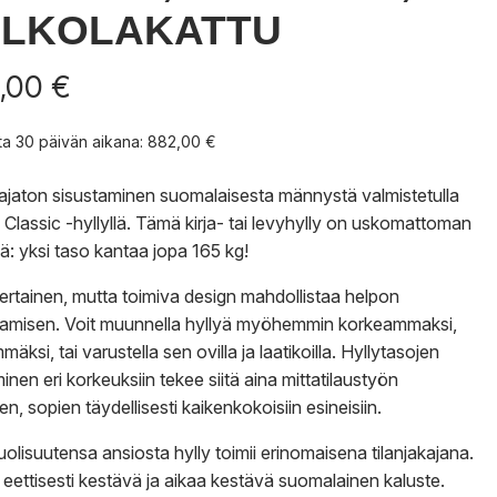
ALKOLAKATTU
,00
€
nta 30 päivän aikana:
882,00
€
 ajaton sisustaminen suomalaisesta männystä valmistetulla
 Classic -hyllyllä. Tämä kirja- tai levyhylly on uskomattoman
ä: yksi taso kantaa jopa 165 kg!
ertainen, mutta toimiva design mahdollistaa helpon
tamisen. Voit muunnella hyllyä myöhemmin korkeammaksi,
äksi, tai varustella sen ovilla ja laatikoilla. Hyllytasojen
inen eri korkeuksiin tekee siitä aina mittatilaustyön
n, sopien täydellisesti kaikenkokoisiin esineisiin.
olisuutensa ansiosta hylly toimii erinomaisena tilanjakajana.
e eettisesti kestävä ja aikaa kestävä suomalainen kaluste.