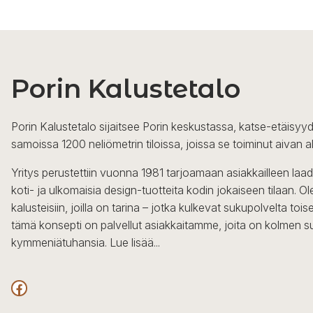
Porin Kalustetalo
Porin Kalustetalo sijaitsee Porin keskustassa, katse-etäisyyd
samoissa 1200 neliömetrin tiloissa, joissa se toiminut aivan a
Yritys perustettiin vuonna 1981 tarjoamaan asiakkailleen laa
koti- ja ulkomaisia design-tuotteita kodin jokaiseen tilaan. 
kalusteisiin, joilla on tarina – jotka kulkevat sukupolvelta to
tämä konsepti on palvellut asiakkaitamme, joita on kolmen s
kymmeniätuhansia.
Lue lisää...
Facebook