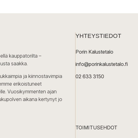
YHTEYSTIEDOT
Porin Kalustetalo
ellä kauppatorilta –
lusta saakka.
info@porinkalustetalo.fi
dukkaimpia ja kiinnostavimpia
02 633 3150
Olemme erikoistuneet
iselle. Vuosikymmenten ajan
ukupolven aikana kertynyt jo
TOIMITUSEHDOT