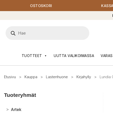
OSTOSKORI
KASS
Products
search
TUOTTEET
UUTTA VALIKOIMASSA
VARAS
Etusivu
>
Kauppa
>
Lastenhuone
>
Kirjahylly
>
Lundia 
Tuoteryhmät
>
Artek