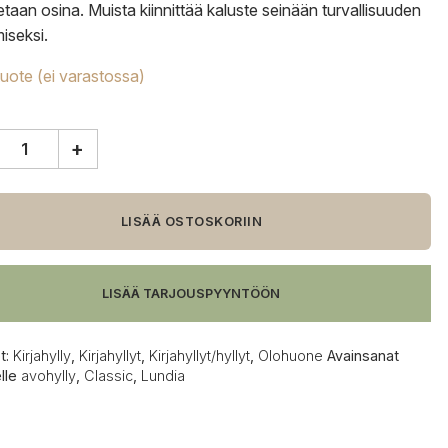
etaan osina. Muista kiinnittää kaluste seinään turvallisuuden
iseksi.
tuote (ei varastossa)
+
a
c
ly,
LISÄÄ OSTOSKORIIN
84
akattu
LISÄÄ TARJOUSPYYNTÖÖN
t:
Kirjahylly
,
Kirjahyllyt
,
Kirjahyllyt/hyllyt
,
Olohuone
Avainsanat
elle
avohylly
,
Classic
,
Lundia