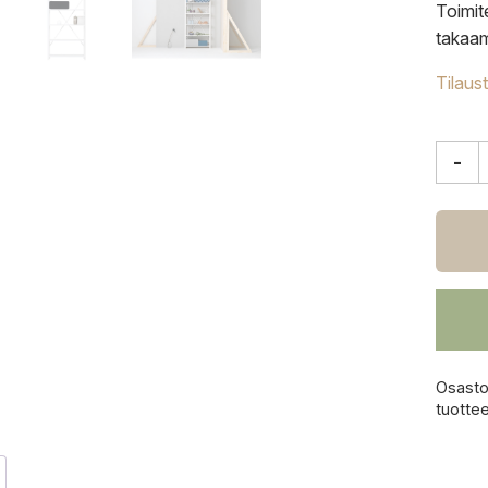
Toimit
takaam
Tilaus
-
Lundi
Classi
avohyl
208x
cm,
valkol
määrä
Osasto
tuotte