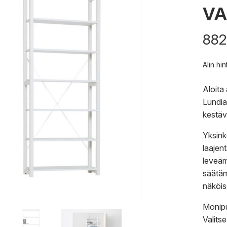
V
882
Alin hi
Aloita
Lundia
kestäv
Yksink
laajen
leveämm
säätäm
näköise
Monipu
Valits