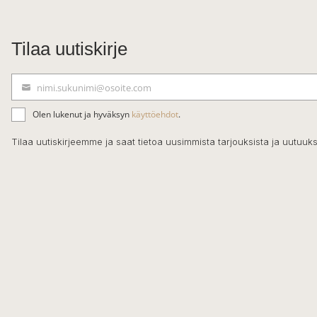
Tilaa uutiskirje
nimi.sukunimi@osoite.com
S
ä
Olen lukenut ja hyväksyn
käyttöehdot
.
h
k
Tilaa uutiskirjeemme ja saat tietoa uusimmista tarjouksista ja uutuuks
ö
p
o
s
t
i