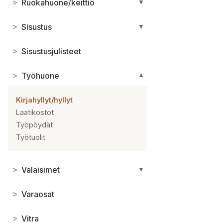
>
Ruokahuone/keittiö
▼
>
Sisustus
▼
>
Sisustusjulisteet
>
Työhuone
▼
Kirjahyllyt/hyllyt
Laatikostot
Työpöydät
Työtuolit
>
Valaisimet
▼
>
Varaosat
>
Vitra