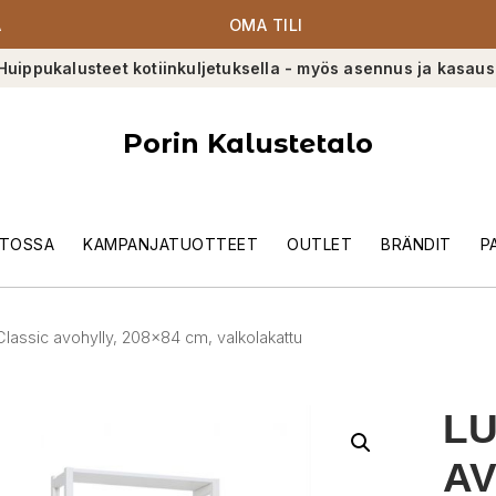
A
OMA TILI
Huippukalusteet kotiinkuljetuksella - myös asennus ja kasaus
Porin Kalustetalo
TOSSA
KAMPANJATUOTTEET
OUTLET
BRÄNDIT
P
Classic avohylly, 208×84 cm, valkolakattu
LU
AV