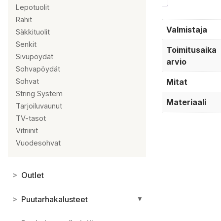
Lepotuolit
Rahit
Valmistaja
Säkkituolit
Senkit
Toimitusaika
Sivupöydät
arvio
Sohvapöydät
Mitat
Sohvat
String System
Materiaali
Tarjoiluvaunut
TV-tasot
Vitriinit
Vuodesohvat
>
Outlet
>
Puutarhakalusteet
▼