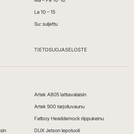
Ma – Pe 10-18
La 10 – 15
Su: suljettu
TIETOSUOJASELOSTE
Artek A805 lattiavalaisin
Artek 900 tarjoiluvaunu
Fatboy Headdemock riippukeinu
sin
DUX Jetson lepotuoli