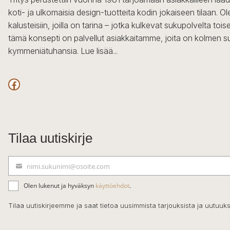
koti- ja ulkomaisia design-tuotteita kodin jokaiseen tilaan. 
kalusteisiin, joilla on tarina – jotka kulkevat sukupolvelta to
tämä konsepti on palvellut asiakkaitamme, joita on kolmen s
kymmeniätuhansia.
Lue lisää...
Facebook
Tilaa uutiskirje
nimi.sukunimi@osoite.com
S
ä
Olen lukenut ja hyväksyn
käyttöehdot
.
h
k
Tilaa uutiskirjeemme ja saat tietoa uusimmista tarjouksista ja uutuuks
ö
p