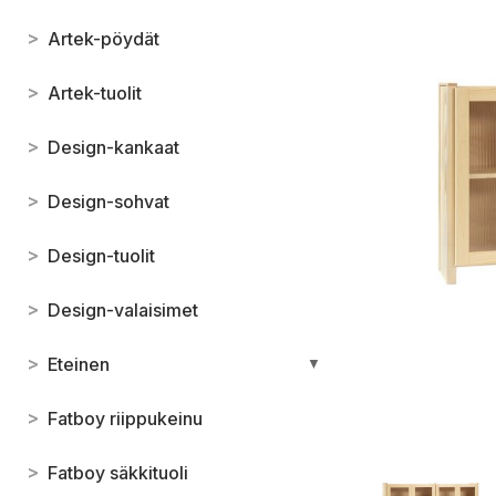
>
Artek-pöydät
>
Artek-tuolit
>
Design-kankaat
>
Design-sohvat
>
Design-tuolit
>
Design-valaisimet
>
Eteinen
▼
>
Fatboy riippukeinu
>
Fatboy säkkituoli