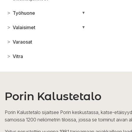
>
Työhuone
▼
>
Valaisimet
▼
>
Varaosat
>
Vitra
Porin Kalustetalo
Porin Kalustetalo sijaitsee Porin keskustassa, katse-etäisyyd
samoissa 1200 neliömetrin tiloissa, joissa se toiminut aivan a
Yritys perustettiin vuonna 1981 tarjoamaan asiakkailleen laa