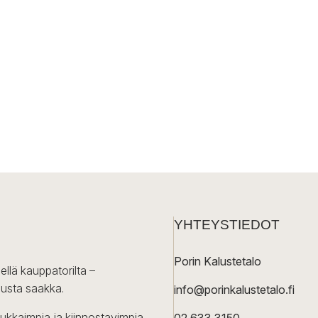
YHTEYSTIEDOT
Porin Kalustetalo
ellä kauppatorilta –
lusta saakka.
info@porinkalustetalo.fi
dukkaimpia ja kiinnostavimpia