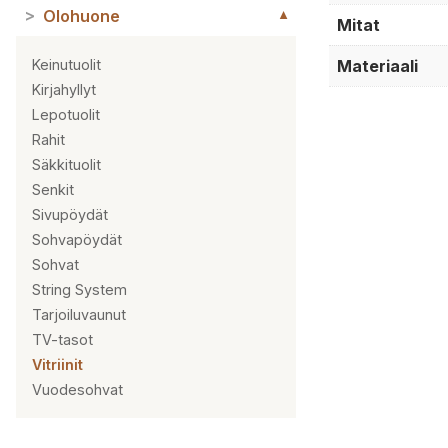
>
Olohuone
▼
Mitat
Materiaali
Keinutuolit
Kirjahyllyt
Lepotuolit
Rahit
Säkkituolit
Senkit
Sivupöydät
Sohvapöydät
Sohvat
String System
Tarjoiluvaunut
TV-tasot
Vitriinit
Vuodesohvat