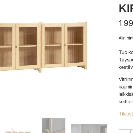
K
1 9
Alin hi
Tuo kot
Täyspu
kestäv
Vitriin
kauniin
leikkis
keitti
Tilaus