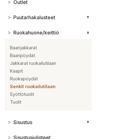
>
Outlet
>
Puutarhakalusteet
▼
>
Ruokahuone/keittiö
▼
Baarijakkarat
Baaripöydät
Jakkarat ruokailutilaan
Kaapit
Ruokapöydät
Senkit ruokailutilaan
Syöttötuolit
Tuolit
>
Sisustus
▼
>
Sisustusjulisteet