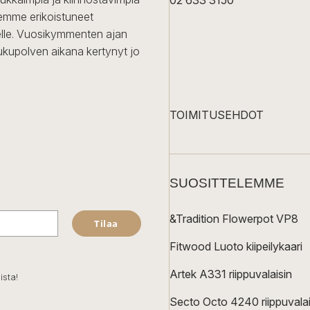
02 633 3150
Olemme erikoistuneet
iselle. Vuosikymmenten ajan
ukupolven aikana kertynyt jo
TOIMITUSEHDOT
SUOSITTELEMME
&Tradition Flowerpot VP8
Tilaa
Fitwood Luoto kiipeilykaari
Artek A331 riippuvalaisin
ista!
Secto Octo 4240 riippuvalai