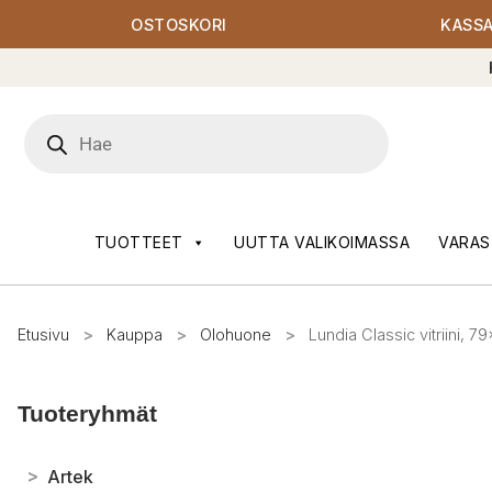
OSTOSKORI
KASS
Products
search
TUOTTEET
UUTTA VALIKOIMASSA
VARAS
Etusivu
>
Kauppa
>
Olohuone
>
Lundia Classic vitriini, 7
Tuoteryhmät
>
Artek