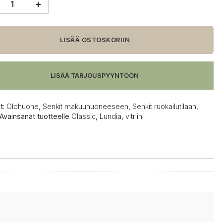
+
a
c
,
LISÄÄ OSTOSKORIIN
4,5
lakattu
LISÄÄ TARJOUSPYYNTÖÖN
t:
Olohuone
,
Senkit makuuhuoneeseen
,
Senkit ruokailutilaan
,
Avainsanat tuotteelle
Classic
,
Lundia
,
vitriini