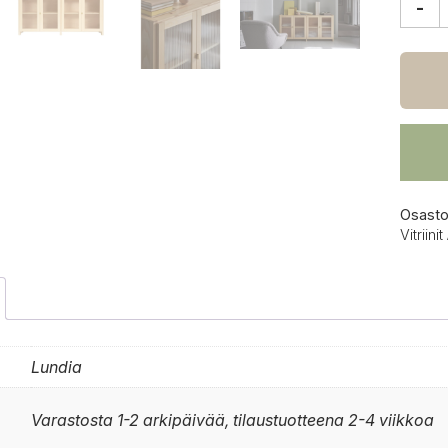
-
Lundi
Classi
vitriini
79x16
cm,
kirkas
määrä
Osasto
Vitriinit
Lundia
Varastosta 1-2 arkipäivää, tilaustuotteena 2-4 viikkoa