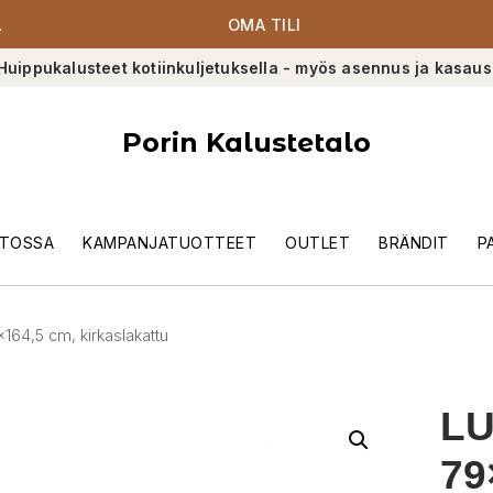
A
OMA TILI
Huippukalusteet kotiinkuljetuksella - myös asennus ja kasaus
Porin Kalustetalo
TOSSA
KAMPANJATUOTTEET
OUTLET
BRÄNDIT
P
9×164,5 cm, kirkaslakattu
LU
79