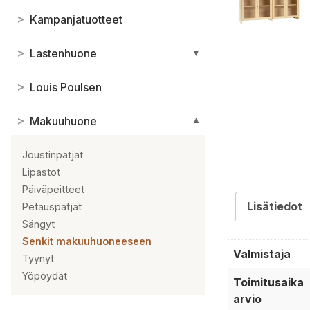
>
Kampanjatuotteet
>
Lastenhuone
▼
>
Louis Poulsen
>
Makuuhuone
▼
Joustinpatjat
Lipastot
Päiväpeitteet
Lisätiedot
Petauspatjat
Sängyt
Senkit makuuhuoneeseen
Valmistaja
Tyynyt
Yöpöydät
Toimitusaika
arvio