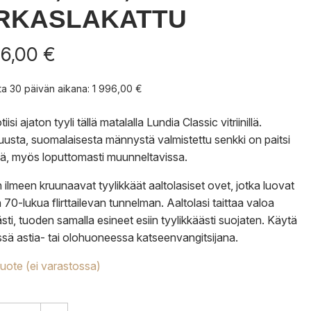
IRKASLAKATTU
96,00
€
nta 30 päivän aikana:
1 996,00
€
iisi ajaton tyyli tällä matalalla Lundia Classic vitriinillä.
usta, suomalaisesta männystä valmistettu senkki on paitsi
ä, myös loputtomasti muunneltavissa.
in ilmeen kruunaavat tyylikkäät aaltolasiset ovet, jotka luovat
 70-lukua flirttailevan tunnelman. Aaltolasi taittaa valoa
ästi, tuoden samalla esineet esiin tyylikkäästi suojaten. Käytä
össä astia- tai olohuoneessa katseenvangitsijana.
tuote (ei varastossa)