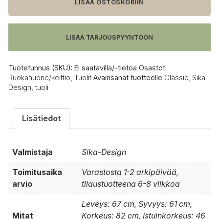
tuoli
LISÄÄ OSTOSKORIIN
määrä
LISÄÄ TARJOUSPYYNTÖÖN
Tuotetunnus (SKU):
Ei saatavilla/-tietoa
Osastot:
Ruokahuone/keittiö
,
Tuolit
Avainsanat tuotteelle
Classic
,
Sika-
Design
,
tuoli
Lisätiedot
Valmistaja
Sika-Design
Toimitusaika
Varastosta 1-2 arkipäivää,
arvio
tilaustuotteena 6-8 viikkoa
Leveys: 67 cm, Syvyys: 61 cm,
Mitat
Korkeus: 82 cm, Istuinkorkeus: 46