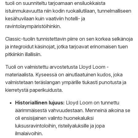
tuoli on suunniteltu tarjoamaan ensiluokkaista
istuinmukavuutta niin kodin ruokailutilaan, tunnelmalliseen
kesähuvilaan kuin vaativiin hotelli- ja
ravintolaympäristöihinkin.
Classic-tuolin tunnistettavin piirre on sen korkea selkänoja
ja integroidut käsinojat, jotka tarjoavat erinomaisen tuen
pitkiinkin illallisiin.
Tuoli on valmistettu arvostetusta Lloyd Loom -
materiaalista. Kyseessä on ainutlaatuinen kudos, joka
valmistetaan teräslangan ympärille tiukasti punotusta ja
kierretystä paperikuidusta.
Historiallinen lujuus:
Lloyd Loom on tunnettu
äärimmäisestä vahvuudestaan. Menneinä aikoina se
oli ensisijainen valinto huonekaluiksi
luksusravintoloihin, risteilyaluksille ja jopa
ilmalaivoihin.