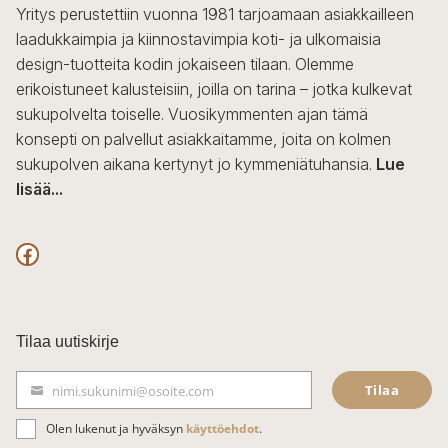
Yritys perustettiin vuonna 1981 tarjoamaan asiakkailleen
laadukkaimpia ja kiinnostavimpia koti- ja ulkomaisia
design-tuotteita kodin jokaiseen tilaan. Olemme
erikoistuneet kalusteisiin, joilla on tarina – jotka kulkevat
sukupolvelta toiselle. Vuosikymmenten ajan tämä
konsepti on palvellut asiakkaitamme, joita on kolmen
sukupolven aikana kertynyt jo kymmeniätuhansia.
Lue
lisää...
F
a
c
Tilaa uutiskirje
e
Tilaa
nimi.sukunimi@osoite.com
b
S
ä
o
Olen lukenut ja hyväksyn
käyttöehdot
.
h