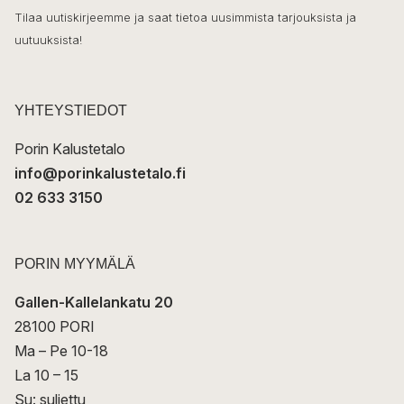
k
o
Tilaa uutiskirjeemme ja saat tietoa uusimmista tarjouksista ja
ö
uutuuksista!
k
p
o
s
t
YHTEYSTIEDOT
i
Porin Kalustetalo
info@porinkalustetalo.fi
02 633 3150
PORIN MYYMÄLÄ
Gallen-Kallelankatu 20
28100 PORI
Ma – Pe 10-18
La 10 – 15
Su: suljettu