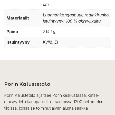
cm
Luonnonkangaspuut, rottinkirunko,
Materiaalit
istuintyyny: 100 % akryylikuitu
Paino
7,14 kg
Istuintyyny
Kyllä, Ei
Porin Kalustetalo
Porin Kalustetalo sijaitsee Porin keskustassa, katse-
etäisyydellä kauppatorilta – samoissa 1200 neliömetrin
tiloissa, joissa se toiminut aivan alusta saakka.