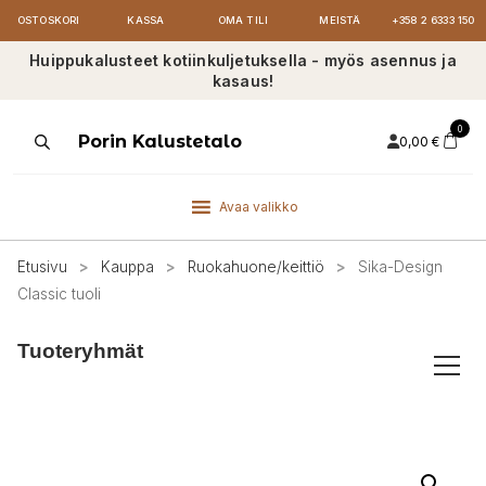
OSTOSKORI
KASSA
OMA TILI
MEISTÄ
+358 2 6333 150
Huippukalusteet kotiinkuljetuksella - myös asennus ja
kasaus!
0
Products
Porin Kalustetalo
0,00
€
search
Avaa valikko
Etusivu
>
Kauppa
>
Ruokahuone/keittiö
>
Sika-Design
Classic tuoli
Tuoteryhmät