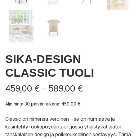
SIKA-DESIGN
CLASSIC TUOLI
Hintaluokka:
459,00
€
–
589,00
€
459,00 €
-
Alin hinta 30 päivän aikana:
459,00
€
589,00 €
Classic on nimensä veroinen – se on hurmaava ja
käsintehty ruokapöydäntuoli, jossa yhdistyvät ajaton
tanskalainen design ja poikkeuksellinen kestävyys. Tämä