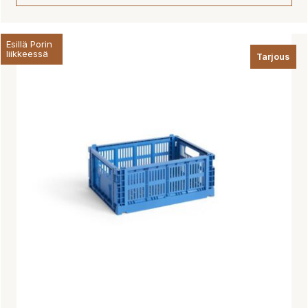
Esillä Porin
liikkeessä
Tarjous