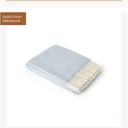
Esillä Porin
liikkeessä