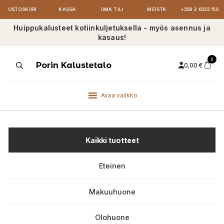
OSTOSKORI
KASSA
OMA TILI
MEISTÄ
+358 2 6333 150
Huippukalusteet kotiinkuljetuksella - myös asennus ja
kasaus!
0
Products
Porin Kalustetalo
0,00
€
search
Avaa valikko
Kaikki tuotteet
Eteinen
Makuuhuone
Olohuone