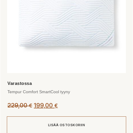
valinnat
tuotteen
sivulla.
Tempur Comfort SmartCool tyyny
Alkuperäinen
Nykyinen
229,00
199,00
€
€
hinta
hinta
oli:
on:
LISÄÄ OSTOSKORIIN
229,00 €.
199,00 €.