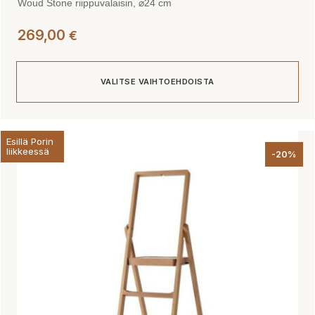
Woud Stone riippuvalaisin, ⌀24 cm
269,00
€
VALITSE VAIHTOEHDOISTA
Tällä
Esillä Porin
tuotteella
liikkeessä
-20%
on
useampi
muunnelma.
Voit
tehdä
valinnat
tuotteen
sivulla.