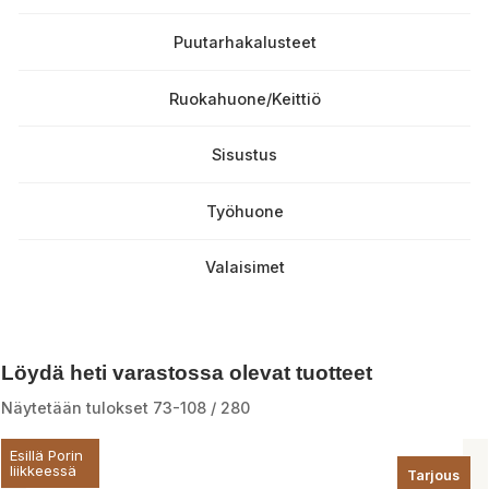
Puutarhakalusteet
Ruokahuone/Keittiö
Sisustus
Työhuone
Valaisimet
Löydä heti varastossa olevat tuotteet
Näytetään tulokset 73-108 / 280
Esillä Porin
liikkeessä
Tarjous