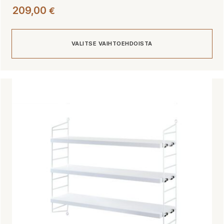
209,00
€
VALITSE VAIHTOEHDOISTA
Tällä
tuotteella
on
useampi
muunnelma.
Voit
tehdä
valinnat
tuotteen
sivulla.