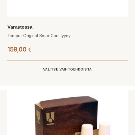
Tempur Original SmartCool tyyny
159,00
€
VALITSE VAIHTOEHDOISTA
Tällä
tuotteella
on
useampi
muunnelma.
Voit
tehdä