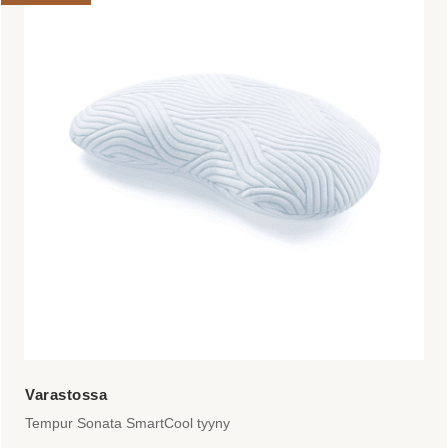
on
useampi
muunnelma.
Voit
tehdä
valinnat
tuotteen
sivulla.
Tempur Sonata SmartCool tyyny