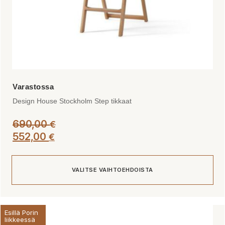
Design House Stockholm Step tikkaat
690,00
€
552,00
€
VALITSE VAIHTOEHDOISTA
Tällä
Esillä Porin
tuotteella
liikkeessä