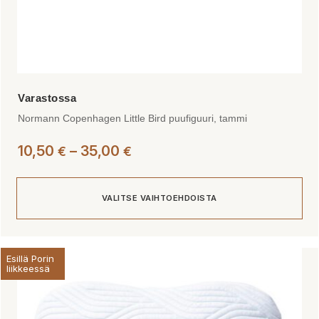
Normann Copenhagen Little Bird puufiguuri, tammi
Hintaluokka:
10,50
–
35,00
€
€
10,50 €
-
VALITSE VAIHTOEHDOISTA
35,00 €
Tällä
Esillä Porin
tuotteella
liikkeessä
on
useampi
muunnelma.