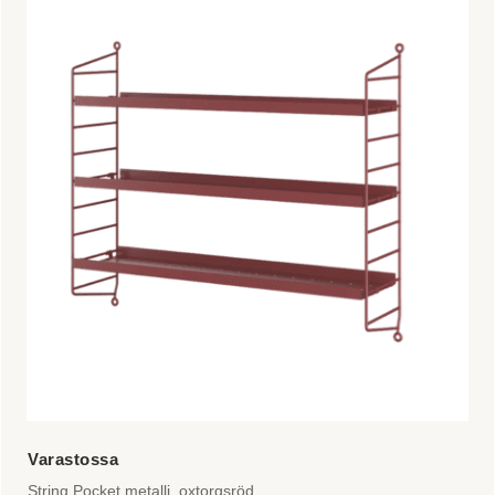
String Pocket metalli, oxtorgsröd