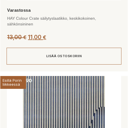
HAY Colour Crate säilytyslaatikko, keskikokoinen,
sähkönsininen
Alkuperäinen
Nykyinen
13,00
11,00
€
€
hinta
hinta
oli:
on:
LISÄÄ OSTOSKORIIN
13,00 €.
11,00 €.
Esillä Porin
liikkeessä