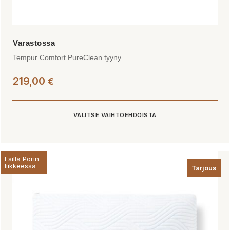
Tempur Comfort PureClean tyyny
219,00
€
VALITSE VAIHTOEHDOISTA
Tällä
Esillä Porin
tuotteella
liikkeessä
Tarjous
on
useampi
muunnelma.
Voit
tehdä