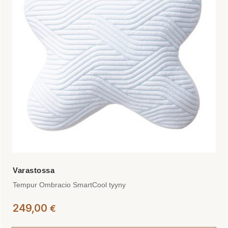
Voit
tehdä
valinnat
tuotteen
sivulla.
Tempur Ombracio SmartCool tyyny
249,00
€