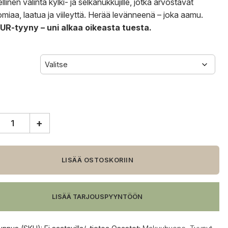
llinen valinta kylki- ja selkänukkujille, jotka arvostavat
miaa, laatua ja viileyttä. Herää levänneenä – joka aamu.
R-tyyny – uni alkaa oikeasta tuesta.
+
ur
a
Cool
LISÄÄ OSTOSKORIIN
LISÄÄ TARJOUSPYYNTÖÖN