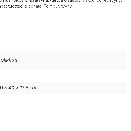
unnus (SKU):
Ei saatavilla/-tietoa
Osastot:
Makuuhuone
,
Tyynyt
anat tuotteelle
sonata
,
Tempur
,
tyyny
 viikkoa
61 x 40 x 12,5 cm