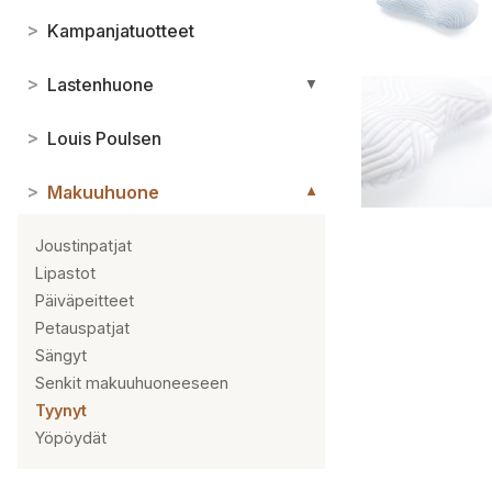
>
Kampanjatuotteet
>
Lastenhuone
▼
>
Louis Poulsen
>
Makuuhuone
▼
Joustinpatjat
Lipastot
Päiväpeitteet
Petauspatjat
Sängyt
Senkit makuuhuoneeseen
Tyynyt
Yöpöydät