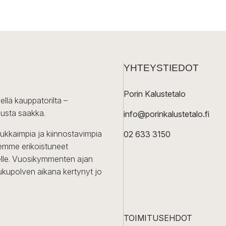
YHTEYSTIEDOT
Porin Kalustetalo
ellä kauppatorilta –
lusta saakka.
info@porinkalustetalo.fi
dukkaimpia ja kiinnostavimpia
02 633 3150
Olemme erikoistuneet
iselle. Vuosikymmenten ajan
ukupolven aikana kertynyt jo
TOIMITUSEHDOT