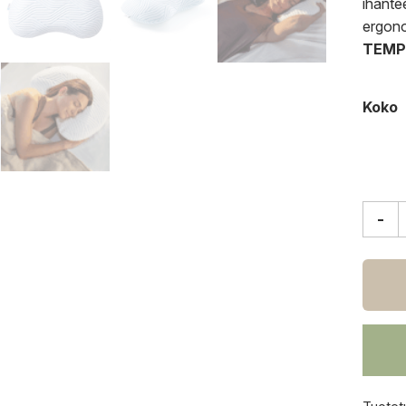
ihantee
ergono
TEMPU
Koko
-
Temp
Sonat
Smart
tyyny
määrä