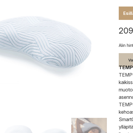
Esil
209
Alin hi
Va
TEMPU
TEMPUR
kaikis
muotoi
asenno
TEMPUR
kehoas
SmartC
ylläpi