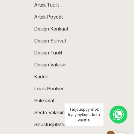
Artek Tuolit
Artek Pöydät
Design Kankaat
Design Sohvat
Design Tuolit
Design Valaisin
Kartell
Louis Poulsen
Pukkijalat
Tarjouspyynnöt,
Secto Valaisin
kysymykset, laita
viestiä!
Sisustusjulisteet