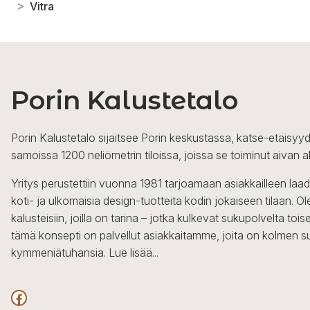
>
Vitra
Porin Kalustetalo
Porin Kalustetalo sijaitsee Porin keskustassa, katse-etäisyyd
samoissa 1200 neliömetrin tiloissa, joissa se toiminut aivan a
Yritys perustettiin vuonna 1981 tarjoamaan asiakkailleen laa
koti- ja ulkomaisia design-tuotteita kodin jokaiseen tilaan. 
kalusteisiin, joilla on tarina – jotka kulkevat sukupolvelta to
tämä konsepti on palvellut asiakkaitamme, joita on kolmen s
kymmeniätuhansia.
Lue lisää...
Facebook