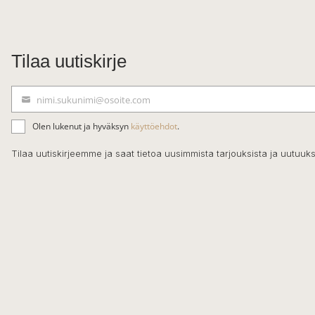
Tilaa uutiskirje
nimi.sukunimi@osoite.com
S
ä
Olen lukenut ja hyväksyn
käyttöehdot
.
h
k
Tilaa uutiskirjeemme ja saat tietoa uusimmista tarjouksista ja uutuuks
ö
p
o
s
t
i