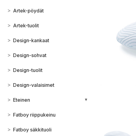
>
Artek-pöydät
>
Artek-tuolit
>
Design-kankaat
>
Design-sohvat
>
Design-tuolit
>
Design-valaisimet
>
Eteinen
▼
>
Fatboy riippukeinu
>
Fatboy säkkituoli