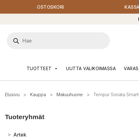
OSTOSKORI
KASS
Products
search
TUOTTEET
UUTTA VALIKOIMASSA
VARAS
Etusivu
>
Kauppa
>
Makuuhuone
>
Tempur Sonata Smart
Tuoteryhmät
>
Artek