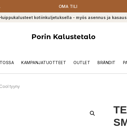
A
OMA TILI
Huippukalusteet kotiinkuljetuksella - myös asennus ja kasaus
Porin Kalustetalo
TOSSA
KAMPANJATUOTTEET
OUTLET
BRÄNDIT
P
Cool tyyny
T
S