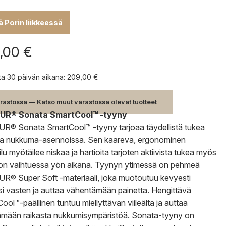
lä Porin liikkeessä
,00
€
nta 30 päivän aikana:
209,00
€
rastossa — Katso muut varastossa olevat tuotteet
R® Sonata SmartCool™ -tyyny
® Sonata SmartCool™ -tyyny tarjoaa täydellistä tukea
sa nukkuma-asennoissa. Sen kaareva, ergonominen
lu myötäilee niskaa ja hartioita tarjoten aktiivista tukea myös
n vaihtuessa yön aikana. Tyynyn ytimessä on pehmeä
® Super Soft -materiaali, joka muotoutuu kevyesti
i vasten ja auttaa vähentämään painetta. Hengittävä
ool™-päällinen tuntuu miellyttävän viileältä ja auttaa
tämään raikasta nukkumisympäristöä. Sonata-tyyny on