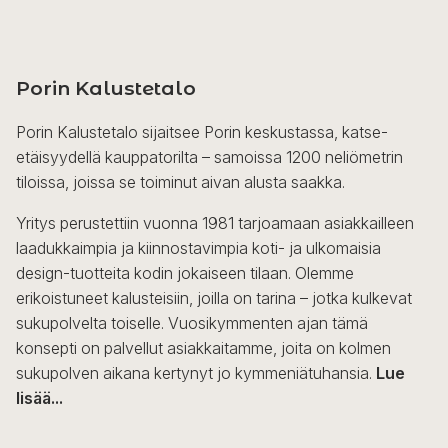
Porin Kalustetalo
Porin Kalustetalo sijaitsee Porin keskustassa, katse-
etäisyydellä kauppatorilta – samoissa 1200 neliömetrin
tiloissa, joissa se toiminut aivan alusta saakka.
Yritys perustettiin vuonna 1981 tarjoamaan asiakkailleen
laadukkaimpia ja kiinnostavimpia koti- ja ulkomaisia
design-tuotteita kodin jokaiseen tilaan. Olemme
erikoistuneet kalusteisiin, joilla on tarina – jotka kulkevat
sukupolvelta toiselle. Vuosikymmenten ajan tämä
konsepti on palvellut asiakkaitamme, joita on kolmen
sukupolven aikana kertynyt jo kymmeniätuhansia.
Lue
lisää...