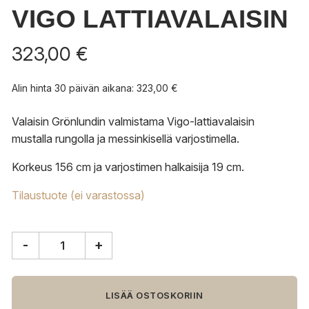
VIGO LATTIAVALAISIN
323,00
€
Alin hinta 30 päivän aikana:
323,00
€
Valaisin Grönlundin valmistama Vigo-lattiavalaisin
mustalla rungolla ja messinkisellä varjostimella.
Korkeus 156 cm ja varjostimen halkaisija 19 cm.
Tilaustuote (ei varastossa)
-
+
Valaisin
Grönlund
Vigo
lattiavalaisin
LISÄÄ OSTOSKORIIN