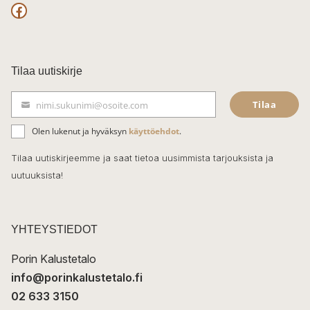
F
a
c
Tilaa uutiskirje
e
Tilaa
nimi.sukunimi@osoite.com
b
S
ä
o
Olen lukenut ja hyväksyn
käyttöehdot
.
h
k
o
Tilaa uutiskirjeemme ja saat tietoa uusimmista tarjouksista ja
ö
uutuuksista!
k
p
o
s
t
YHTEYSTIEDOT
i
Porin Kalustetalo
info@porinkalustetalo.fi
02 633 3150