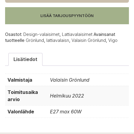
määrä
LISÄÄ TARJOUSPYYNTÖÖN
Osastot:
Design-valaisimet
,
Lattiavalaisimet
Avainsanat
tuotteelle
Grönlund
,
lattiavalaisn
,
Valaisin Grönlund
,
Vigo
Lisätiedot
Valmistaja
Valaisin Grönlund
Toimitusaika
Helmikuu 2022
arvio
Valonlähde
E27 max 60W