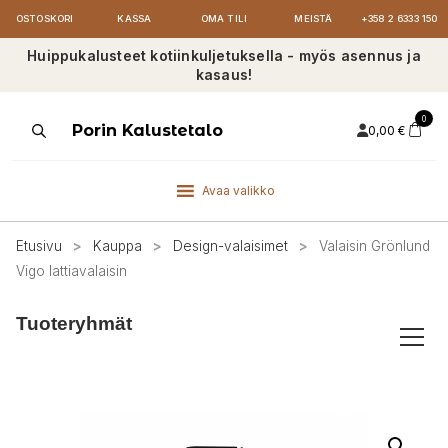
OSTOSKORI
KASSA
OMA TILI
MEISTÄ
+358 2 6333 150
Huippukalusteet kotiinkuljetuksella - myös asennus ja
kasaus!
0
Products
Porin Kalustetalo
0,00
€
search
Avaa valikko
Etusivu
>
Kauppa
>
Design-valaisimet
>
Valaisin Grönlund
Vigo lattiavalaisin
Tuoteryhmät