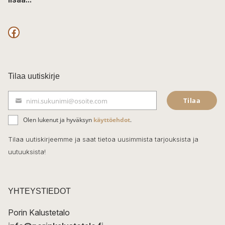
F
a
c
Tilaa uutiskirje
e
Tilaa
nimi.sukunimi@osoite.com
b
S
ä
o
Olen lukenut ja hyväksyn
käyttöehdot
.
h
k
o
Tilaa uutiskirjeemme ja saat tietoa uusimmista tarjouksista ja
ö
uutuuksista!
k
p
o
s
t
YHTEYSTIEDOT
i
Porin Kalustetalo