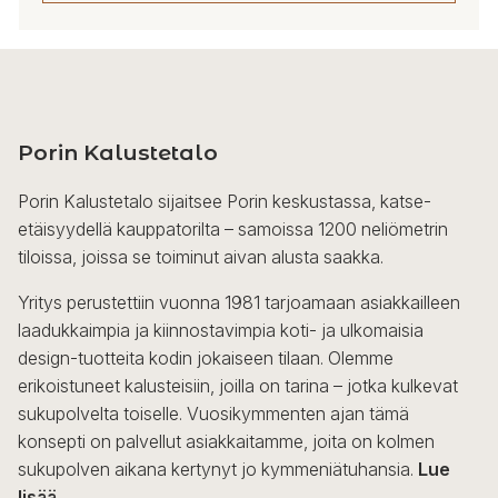
Porin Kalustetalo
Porin Kalustetalo sijaitsee Porin keskustassa, katse-
etäisyydellä kauppatorilta – samoissa 1200 neliömetrin
tiloissa, joissa se toiminut aivan alusta saakka.
Yritys perustettiin vuonna 1981 tarjoamaan asiakkailleen
laadukkaimpia ja kiinnostavimpia koti- ja ulkomaisia
design-tuotteita kodin jokaiseen tilaan. Olemme
erikoistuneet kalusteisiin, joilla on tarina – jotka kulkevat
sukupolvelta toiselle. Vuosikymmenten ajan tämä
konsepti on palvellut asiakkaitamme, joita on kolmen
sukupolven aikana kertynyt jo kymmeniätuhansia.
Lue
lisää...