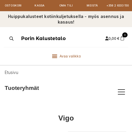
OSTOSKORI
KASSA
OMA TILI
MEISTÄ
+358 2 6333 150
Huippukalusteet kotiinkuljetuksella - myös asennus ja
kasaus!
0
Products
Porin Kalustetalo
0,00
€
search
Avaa valikko
Etusivu
Tuoteryhmät
Vigo