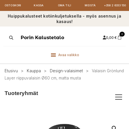
OSTOSKORI
KASSA
OMA TILI
MEISTÄ
+358 2 6333 150
Huippukalusteet kotiinkuljetuksella - myös asennus ja
kasaus!
0
Products
Porin Kalustetalo
0,00
€
search
Avaa valikko
Etusivu
>
Kauppa
>
Design-valaisimet
>
Valaisin Grönlund
Layer riippuvalaisin Ø60 cm, matta musta
Tuoteryhmät