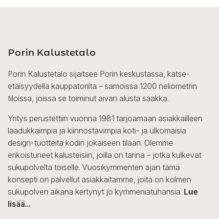
Porin Kalustetalo
Porin Kalustetalo sijaitsee Porin keskustassa, katse-
etäisyydellä kauppatorilta – samoissa 1200 neliömetrin
tiloissa, joissa se toiminut aivan alusta saakka.
Yritys perustettiin vuonna 1981 tarjoamaan asiakkailleen
laadukkaimpia ja kiinnostavimpia koti- ja ulkomaisia
design-tuotteita kodin jokaiseen tilaan. Olemme
erikoistuneet kalusteisiin, joilla on tarina – jotka kulkevat
sukupolvelta toiselle. Vuosikymmenten ajan tämä
konsepti on palvellut asiakkaitamme, joita on kolmen
sukupolven aikana kertynyt jo kymmeniätuhansia.
Lue
lisää...