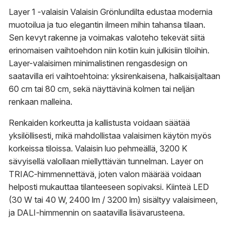
Layer 1 -valaisin Valaisin Grönlundilta edustaa modernia
muotoilua ja tuo elegantin ilmeen mihin tahansa tilaan.
Sen kevyt rakenne ja voimakas valoteho tekevät siitä
erinomaisen vaihtoehdon niin kotiin kuin julkisiin tiloihin.
Layer-valaisimen minimalistinen rengasdesign on
saatavilla eri vaihtoehtoina: yksirenkaisena, halkaisijaltaan
60 cm tai 80 cm, sekä näyttävinä kolmen tai neljän
renkaan malleina.
Renkaiden korkeutta ja kallistusta voidaan säätää
yksilöllisesti, mikä mahdollistaa valaisimen käytön myös
korkeissa tiloissa. Valaisin luo pehmeällä, 3200 K
sävyisellä valollaan miellyttävän tunnelman. Layer on
TRIAC-himmennettävä, joten valon määrää voidaan
helposti mukauttaa tilanteeseen sopivaksi. Kiinteä LED
(30 W tai 40 W, 2400 lm / 3200 lm) sisältyy valaisimeen,
ja DALI-himmennin on saatavilla lisävarusteena.