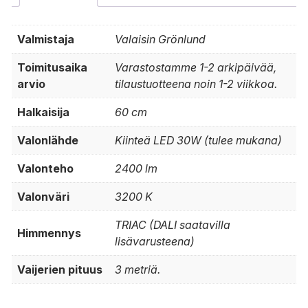
Valmistaja
Valaisin Grönlund
Toimitusaika
Varastostamme 1-2 arkipäivää,
arvio
tilaustuotteena noin 1-2 viikkoa.
Halkaisija
60 cm
Valonlähde
Kiinteä LED 30W (tulee mukana)
Valonteho
2400 lm
Valonväri
3200 K
TRIAC (DALI saatavilla
Himmennys
lisävarusteena)
Vaijerien pituus
3 metriä.