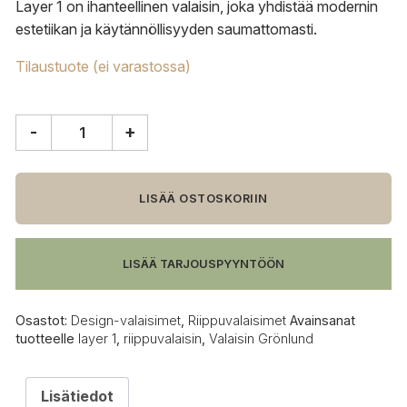
Layer 1 on ihanteellinen valaisin, joka yhdistää modernin
estetiikan ja käytännöllisyyden saumattomasti.
Tilaustuote (ei varastossa)
-
+
Valaisin
Grönlund
Layer
riippuvalaisin
LISÄÄ OSTOSKORIIN
Ø60
cm,
matta
LISÄÄ TARJOUSPYYNTÖÖN
musta
määrä
Osastot:
Design-valaisimet
,
Riippuvalaisimet
Avainsanat
tuotteelle
layer 1
,
riippuvalaisin
,
Valaisin Grönlund
Lisätiedot