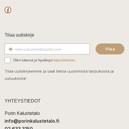
F
a
c
Tilaa uutiskirje
e
Tilaa
nimi.sukunimi@osoite.com
b
S
ä
o
Olen lukenut ja hyväksyn
käyttöehdot
.
h
k
o
Tilaa uutiskirjeemme ja saat tietoa uusimmista tarjouksista ja
ö
uutuuksista!
k
p
o
s
t
YHTEYSTIEDOT
i
Porin Kalustetalo
info@porinkalustetalo.fi
02 633 3150