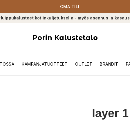
A
OMA TILI
Huippukalusteet kotiinkuljetuksella - myös asennus ja kasaus
Porin Kalustetalo
TOSSA
KAMPANJATUOTTEET
OUTLET
BRÄNDIT
P
layer 1