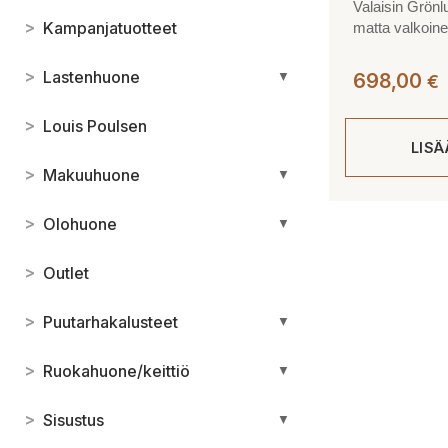
Valaisin Grönlu
>
Kampanjatuotteet
matta valkoin
>
Lastenhuone
▼
698,00
€
>
Louis Poulsen
LIS
>
Makuuhuone
▼
>
Olohuone
▼
>
Outlet
>
Puutarhakalusteet
▼
>
Ruokahuone/keittiö
▼
>
Sisustus
▼