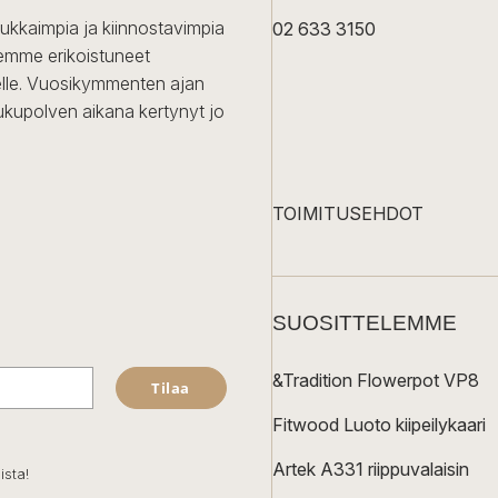
dukkaimpia ja kiinnostavimpia
02 633 3150
Olemme erikoistuneet
iselle. Vuosikymmenten ajan
ukupolven aikana kertynyt jo
TOIMITUSEHDOT
SUOSITTELEMME
&Tradition Flowerpot VP8
Tilaa
Fitwood Luoto kiipeilykaari
Artek A331 riippuvalaisin
ista!