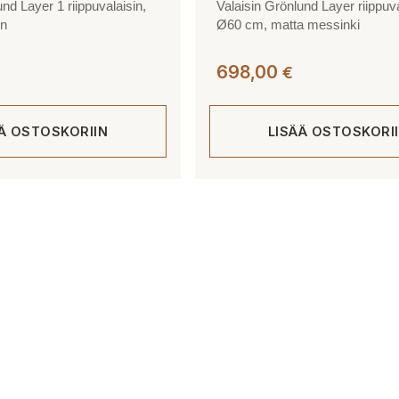
nd Layer 1 riippuvalaisin,
Valaisin Grönlund Layer riippuva
en
Ø60 cm, matta messinki
698,00
€
ÄÄ OSTOSKORIIN
LISÄÄ OSTOSKORI