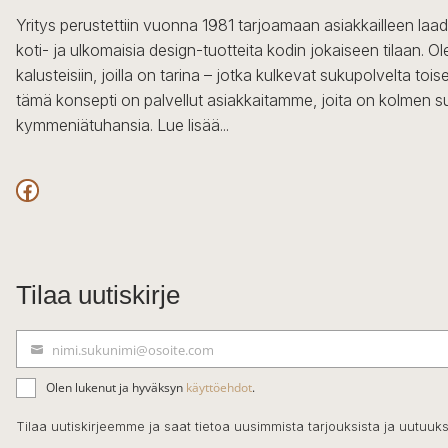
Yritys perustettiin vuonna 1981 tarjoamaan asiakkailleen laa
koti- ja ulkomaisia design-tuotteita kodin jokaiseen tilaan. 
kalusteisiin, joilla on tarina – jotka kulkevat sukupolvelta to
tämä konsepti on palvellut asiakkaitamme, joita on kolmen s
kymmeniätuhansia.
Lue lisää...
Facebook
Tilaa uutiskirje
nimi.sukunimi@osoite.com
S
ä
Olen lukenut ja hyväksyn
käyttöehdot
.
h
k
Tilaa uutiskirjeemme ja saat tietoa uusimmista tarjouksista ja uutuuks
ö