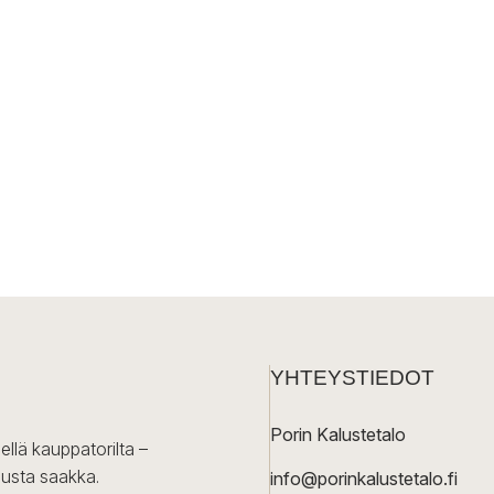
YHTEYSTIEDOT
Porin Kalustetalo
ellä kauppatorilta –
lusta saakka.
info@porinkalustetalo.fi