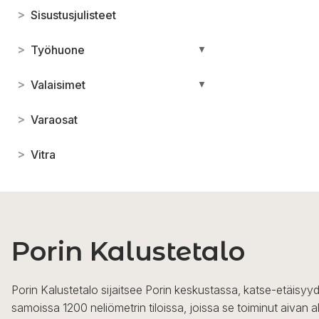
>
Sisustusjulisteet
>
Työhuone
▼
>
Valaisimet
▼
>
Varaosat
>
Vitra
Porin Kalustetalo
Porin Kalustetalo sijaitsee Porin keskustassa, katse-etäisyyd
samoissa 1200 neliömetrin tiloissa, joissa se toiminut aivan a