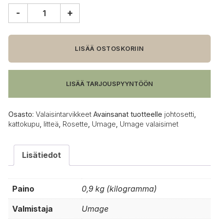
-
+
Umage
Rosette
johtosetti,
valkoinen
LISÄÄ OSTOSKORIIN
määrä
LISÄÄ TARJOUSPYYNTÖÖN
Osasto:
Valaisintarvikkeet
Avainsanat tuotteelle
johtosetti
,
kattokupu
,
litteä
,
Rosette
,
Umage
,
Umage valaisimet
Lisätiedot
Paino
0,9 kg (kilogramma)
Valmistaja
Umage