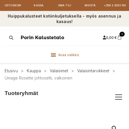
OSTOSKORI
KASSA
OMA TILI
MEISTÄ
+358 2 6333 150
Huippukalusteet kotiinkuljetuksella - myös asennus ja
kasaus!
0
Products
Porin Kalustetalo
0,00
€
search
Avaa valikko
Etusivu
>
Kauppa
>
Valaisimet
>
Valaisintarvikkeet
>
Umage Rosette johtosetti, valkoinen
Tuoteryhmät