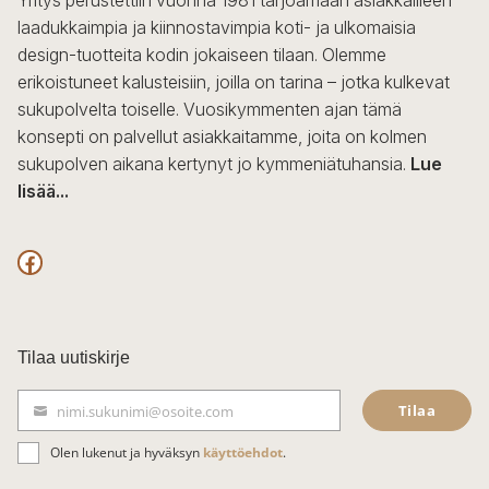
laadukkaimpia ja kiinnostavimpia koti- ja ulkomaisia
design-tuotteita kodin jokaiseen tilaan. Olemme
erikoistuneet kalusteisiin, joilla on tarina – jotka kulkevat
sukupolvelta toiselle. Vuosikymmenten ajan tämä
konsepti on palvellut asiakkaitamme, joita on kolmen
sukupolven aikana kertynyt jo kymmeniätuhansia.
Lue
lisää...
F
a
c
Tilaa uutiskirje
e
Tilaa
nimi.sukunimi@osoite.com
b
S
ä
o
Olen lukenut ja hyväksyn
käyttöehdot
.
h
k