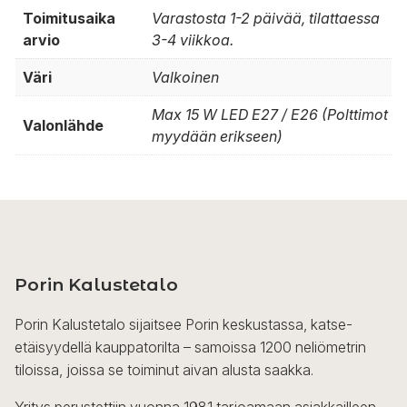
Toimitusaika
Varastosta 1-2 päivää, tilattaessa
arvio
3-4 viikkoa.
Väri
Valkoinen
Max 15 W LED E27 / E26 (Polttimot
Valonlähde
myydään erikseen)
Porin Kalustetalo
Porin Kalustetalo sijaitsee Porin keskustassa, katse-
etäisyydellä kauppatorilta – samoissa 1200 neliömetrin
tiloissa, joissa se toiminut aivan alusta saakka.
Yritys perustettiin vuonna 1981 tarjoamaan asiakkailleen