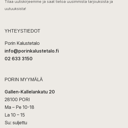
o
Tilaa uutiskirjeemme ja saat tietoa uusimmista tarjouksista ja
ö
uutuuksista!
k
p
o
s
t
YHTEYSTIEDOT
i
Porin Kalustetalo
info@porinkalustetalo.fi
02 633 3150
PORIN MYYMÄLÄ
Gallen-Kallelankatu 20
28100 PORI
Ma – Pe 10-18
La 10 – 15
Su: suljettu