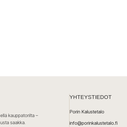
YHTEYSTIEDOT
Porin Kalustetalo
ellä kauppatorilta –
lusta saakka.
info@porinkalustetalo.fi