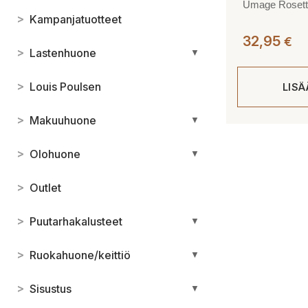
Umage Rosette
>
Kampanjatuotteet
32,95
€
>
Lastenhuone
▼
>
Louis Poulsen
LIS
>
Makuuhuone
▼
>
Olohuone
▼
>
Outlet
>
Puutarhakalusteet
▼
>
Ruokahuone/keittiö
▼
>
Sisustus
▼