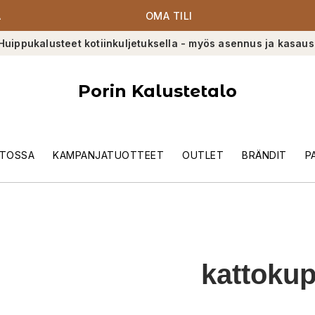
A
OMA TILI
Huippukalusteet kotiinkuljetuksella - myös asennus ja kasaus
Porin Kalustetalo
TOSSA
KAMPANJATUOTTEET
OUTLET
BRÄNDIT
P
kattoku