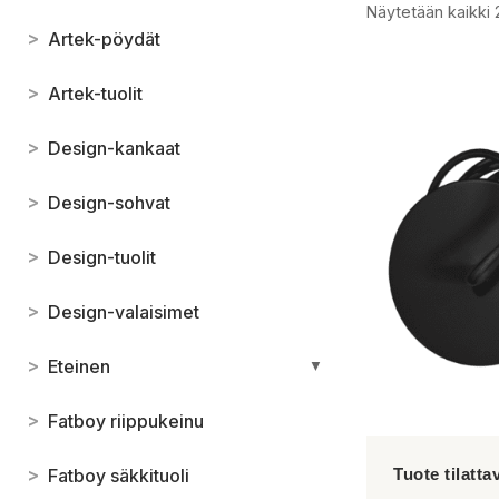
Näytetään kaikki 
>
Artek-pöydät
>
Artek-tuolit
>
Design-kankaat
>
Design-sohvat
>
Design-tuolit
>
Design-valaisimet
>
Eteinen
▼
>
Fatboy riippukeinu
>
Fatboy säkkituoli