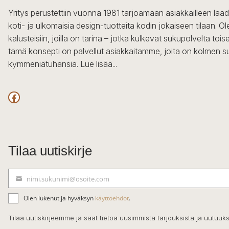
Yritys perustettiin vuonna 1981 tarjoamaan asiakkailleen laa
koti- ja ulkomaisia design-tuotteita kodin jokaiseen tilaan. 
kalusteisiin, joilla on tarina – jotka kulkevat sukupolvelta to
tämä konsepti on palvellut asiakkaitamme, joita on kolmen s
kymmeniätuhansia.
Lue lisää...
Facebook
Tilaa uutiskirje
nimi.sukunimi@osoite.com
S
ä
Olen lukenut ja hyväksyn
käyttöehdot
.
h
k
Tilaa uutiskirjeemme ja saat tietoa uusimmista tarjouksista ja uutuuks
ö