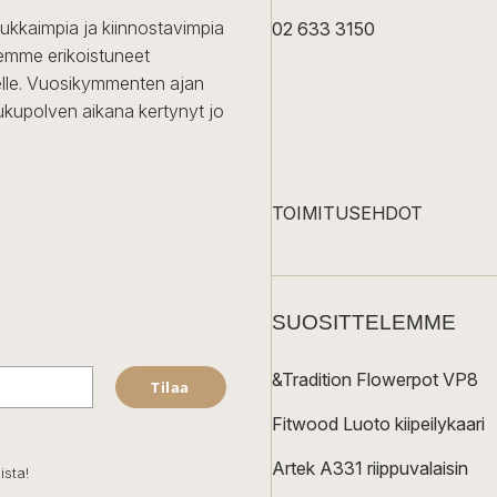
dukkaimpia ja kiinnostavimpia
02 633 3150
Olemme erikoistuneet
iselle. Vuosikymmenten ajan
ukupolven aikana kertynyt jo
TOIMITUSEHDOT
SUOSITTELEMME
&Tradition Flowerpot VP8
Tilaa
Fitwood Luoto kiipeilykaari
Artek A331 riippuvalaisin
ista!