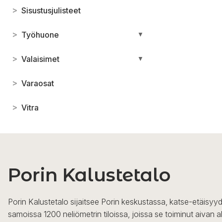
>
Sisustusjulisteet
>
Työhuone
▼
>
Valaisimet
▼
>
Varaosat
>
Vitra
Porin Kalustetalo
Porin Kalustetalo sijaitsee Porin keskustassa, katse-etäisyyd
samoissa 1200 neliömetrin tiloissa, joissa se toiminut aivan a