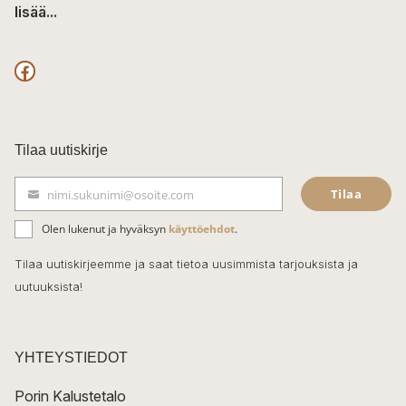
lisää...
F
a
c
Tilaa uutiskirje
e
Tilaa
nimi.sukunimi@osoite.com
b
S
ä
o
Olen lukenut ja hyväksyn
käyttöehdot
.
h
k
o
Tilaa uutiskirjeemme ja saat tietoa uusimmista tarjouksista ja
ö
uutuuksista!
k
p
o
s
t
YHTEYSTIEDOT
i
Porin Kalustetalo