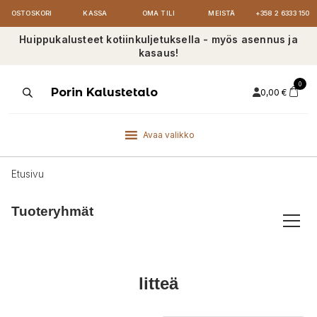
OSTOSKORI
KASSA
OMA TILI
MEISTÄ
+358 2 6333 150
Huippukalusteet kotiinkuljetuksella - myös asennus ja
kasaus!
0
Products
Porin Kalustetalo
0,00
€
search
Avaa valikko
Etusivu
Tuoteryhmät
litteä