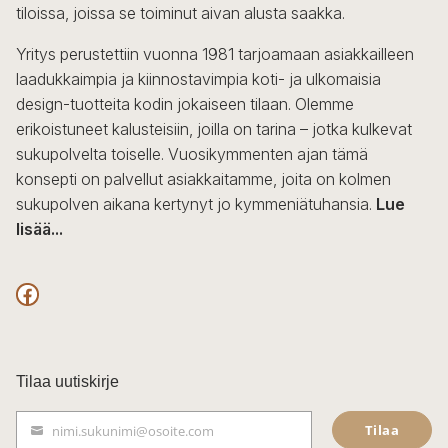
tiloissa, joissa se toiminut aivan alusta saakka.
Yritys perustettiin vuonna 1981 tarjoamaan asiakkailleen
laadukkaimpia ja kiinnostavimpia koti- ja ulkomaisia
design-tuotteita kodin jokaiseen tilaan. Olemme
erikoistuneet kalusteisiin, joilla on tarina – jotka kulkevat
sukupolvelta toiselle. Vuosikymmenten ajan tämä
konsepti on palvellut asiakkaitamme, joita on kolmen
sukupolven aikana kertynyt jo kymmeniätuhansia.
Lue
lisää...
F
a
c
Tilaa uutiskirje
e
Tilaa
nimi.sukunimi@osoite.com
b
S