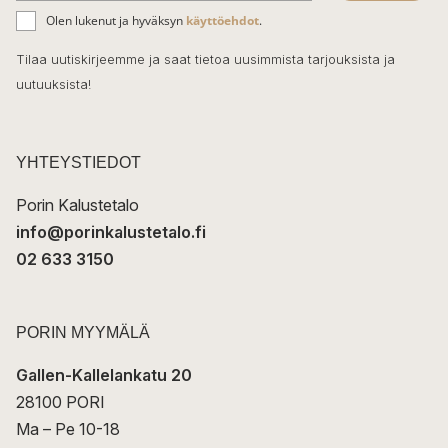
ä
o
Olen lukenut ja hyväksyn
käyttöehdot
.
h
k
o
Tilaa uutiskirjeemme ja saat tietoa uusimmista tarjouksista ja
ö
uutuuksista!
k
p
o
s
t
YHTEYSTIEDOT
i
Porin Kalustetalo
info@porinkalustetalo.fi
02 633 3150
PORIN MYYMÄLÄ
Gallen-Kallelankatu 20
28100 PORI
Ma – Pe 10-18