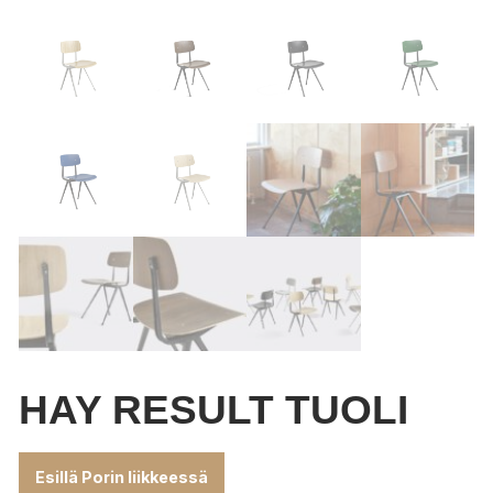
HAY RESULT TUOLI
Esillä Porin liikkeessä