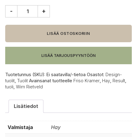
-
+
HAY
Result
tuoli
määrä
LISÄÄ OSTOSKORIIN
LISÄÄ TARJOUSPYYNTÖÖN
Tuotetunnus (SKU):
Ei saatavilla/-tietoa
Osastot:
Design-
tuolit
,
Tuolit
Avainsanat tuotteelle
Friso Kramer
,
Hay
,
Result
,
tuoli
,
Wim Rietveld
Lisätiedot
Valmistaja
Hay