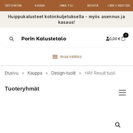
OSTOSKORI
KASSA
OMA TILI
MEISTÄ
+358 2 6333 150
Huippukalusteet kotiinkuljetuksella - myös asennus ja
kasaus!
0
Products
Porin Kalustetalo
0,00
€
search
Avaa valikko
Etusivu
>
Kauppa
>
Design-tuolit
>
HAY Result tuoli
Tuoteryhmät