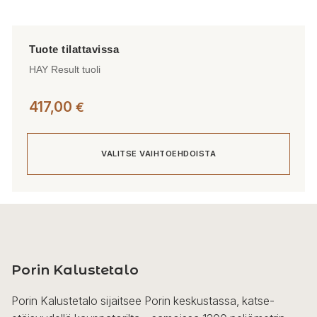
HAY Result tuoli
417,00
€
VALITSE VAIHTOEHDOISTA
Tällä
tuotteella
on
useampi
Porin Kalustetalo
muunnelma.
Voit
Porin Kalustetalo sijaitsee Porin keskustassa, katse-
tehdä