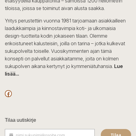
etäisyydellä kauppatorilta – samoissa 1200 neliömetrin
valinnat
tiloissa, joissa se toiminut aivan alusta saakka.
tuotteen
sivulla.
Yritys perustettiin vuonna 1981 tarjoamaan asiakkailleen
laadukkaimpia ja kiinnostavimpia koti- ja ulkomaisia
design-tuotteita kodin jokaiseen tilaan. Olemme
erikoistuneet kalusteisiin, joilla on tarina – jotka kulkevat
sukupolvelta toiselle. Vuosikymmenten ajan tämä
konsepti on palvellut asiakkaitamme, joita on kolmen
sukupolven aikana kertynyt jo kymmeniätuhansia.
Lue
lisää...
F
a
c
Tilaa uutiskirje
e
Tilaa
nimi.sukunimi@osoite.com