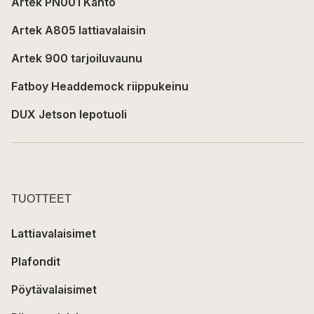
Artek PN001 Kanto
Artek A805 lattiavalaisin
Artek 900 tarjoiluvaunu
Fatboy Headdemock riippukeinu
DUX Jetson lepotuoli
TUOTTEET
Lattiavalaisimet
Plafondit
Pöytävalaisimet