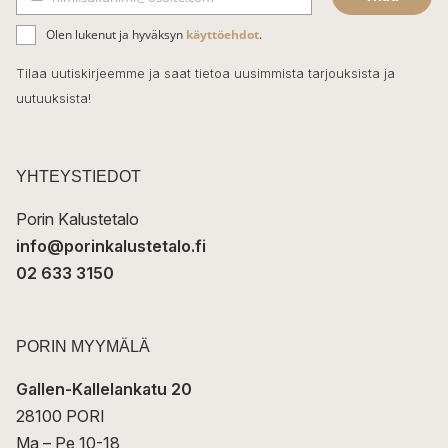
b
S
ä
o
Olen lukenut ja hyväksyn
käyttöehdot
.
h
k
o
Tilaa uutiskirjeemme ja saat tietoa uusimmista tarjouksista ja
ö
uutuuksista!
k
p
o
s
t
YHTEYSTIEDOT
i
Porin Kalustetalo
info@porinkalustetalo.fi
02 633 3150
PORIN MYYMÄLÄ
Gallen-Kallelankatu 20
28100 PORI
Ma – Pe 10-18