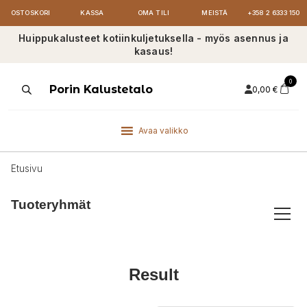
OSTOSKORI
KASSA
OMA TILI
MEISTÄ
+358 2 6333 150
Huippukalusteet kotiinkuljetuksella - myös asennus ja
kasaus!
0
Products
Porin Kalustetalo
0,00
€
search
Avaa valikko
Etusivu
Tuoteryhmät
Result