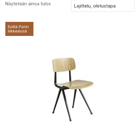
Näytetään ainoa tulos
Esillä Porin
liikkeessä