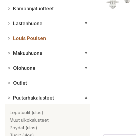
>
Kampanjatuotteet
>
Lastenhuone
▼
>
Louis Poulsen
>
Makuuhuone
▼
>
Olohuone
▼
>
Outlet
>
Puutarhakalusteet
▼
Lepotuolit (ulos)
Muut ulkokalusteet
Pöydät (ulos)
Tuolit (ulos)