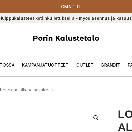
A
OMA TILI
Huippukalusteet kotiinkuljetuksella - myös asennus ja kasaus
Porin Kalustetalo
TOSSA
KAMPANJATUOTTEET
OUTLET
BRÄNDIT
P
bertslund ulkoseinävalaisin
LO
A