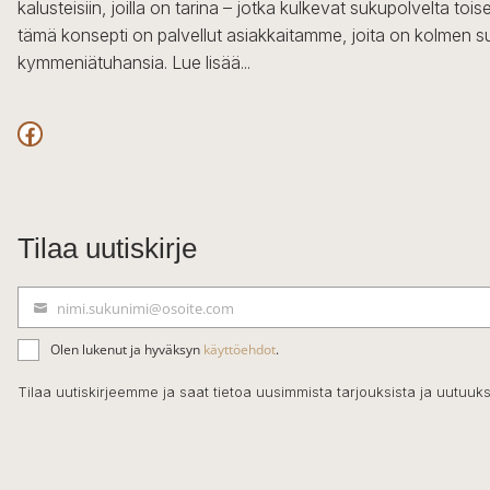
kalusteisiin, joilla on tarina – jotka kulkevat sukupolvelta to
tämä konsepti on palvellut asiakkaitamme, joita on kolmen s
kymmeniätuhansia.
Lue lisää...
Facebook
Tilaa uutiskirje
nimi.sukunimi@osoite.com
S
ä
Olen lukenut ja hyväksyn
käyttöehdot
.
h
k
Tilaa uutiskirjeemme ja saat tietoa uusimmista tarjouksista ja uutuuks
ö
p
o
s