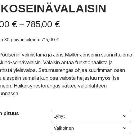
KOSEINÄVALAISIN
Hintaluokka:
,00
€
–
785,00
€
715,00 €
-
nta 30 päivän aikana:
715,00
€
785,00 €
Poulsenin valmistama ja Jens Møller-Jensenin suunnittelema
lund-seinävalaisin. Valaisin antaa funktionaalista ja
ristä yleisvaloa. Saturnusrengas ohjaa suurimman osan
a alaspäin samalla kun osa valosta heijastuu myös itse
imeen. Häikäisynestorengas kätkee valonlähteen
unnassa.
n pituus