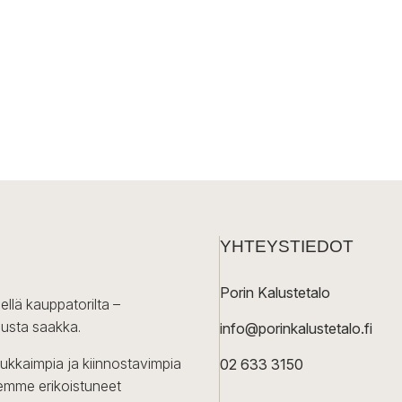
YHTEYSTIEDOT
Porin Kalustetalo
ellä kauppatorilta –
lusta saakka.
info@porinkalustetalo.fi
dukkaimpia ja kiinnostavimpia
02 633 3150
Olemme erikoistuneet