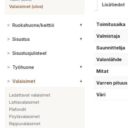
Lisätiedot
Valaisimet (ulos)
Toimitusaika
>
Ruokahuone/keittiö
▼
Valmistaja
>
Sisustus
▼
Suunnittelija
>
Sisustusjulisteet
Valonlähde
>
Työhuone
▼
Mitat
>
Valaisimet
▼
Varren pituus
Väri
Ladattavat valaisimet
Lattiavalaisimet
Plafondit
Pöytävalaisimet
Riippuvalaisimet