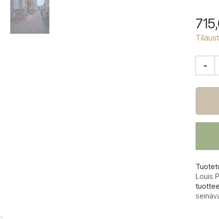
715
Tilaus
-
Louis
Pouls
Alber
ulkose
määrä
Tuotet
Louis 
tuotte
seinäva