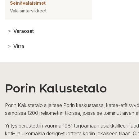
Seinävalaisimet
Valaisintarvikkeet
>
Varaosat
>
Vitra
Porin Kalustetalo
Porin Kalustetalo sijaitsee Porin keskustassa, katse-etäisyyd
samoissa 1200 neliömetrin tiloissa, joissa se toiminut aivan a
Yritys perustettiin vuonna 1981 tarjoamaan asiakkailleen laa
koti- ja ulkomaisia design-tuotteita kodin jokaiseen tilaan. 