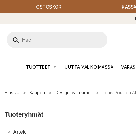
OSTOSKORI
KASS
Products
search
TUOTTEET
UUTTA VALIKOIMASSA
VARAS
Etusivu
>
Kauppa
>
Design-valaisimet
>
Louis Poulsen Al
Tuoteryhmät
>
Artek