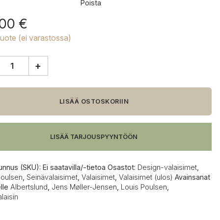
Poista
,00
€
tuote (ei varastossa)
+
en
tslund
LISÄÄ OSTOSKORIIN
inävalaisin
LISÄÄ TARJOUSPYYNTÖÖN
unnus (SKU):
Ei saatavilla/-tietoa
Osastot:
Design-valaisimet
,
Poulsen
,
Seinävalaisimet
,
Valaisimet
,
Valaisimet (ulos)
Avainsanat
elle
Albertslund
,
Jens Møller-Jensen
,
Louis Poulsen
,
laisin