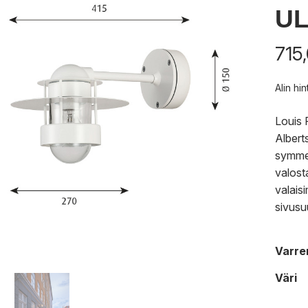
UL
715
Alin hi
Louis 
Alberts
symmet
valost
valais
sivusu
Varre
Väri