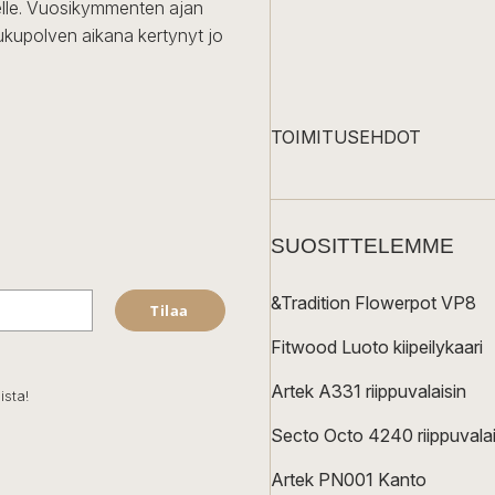
iselle. Vuosikymmenten ajan
ukupolven aikana kertynyt jo
TOIMITUSEHDOT
SUOSITTELEMME
&Tradition Flowerpot VP8
Tilaa
Fitwood Luoto kiipeilykaari
Artek A331 riippuvalaisin
ista!
Secto Octo 4240 riippuvalai
Artek PN001 Kanto