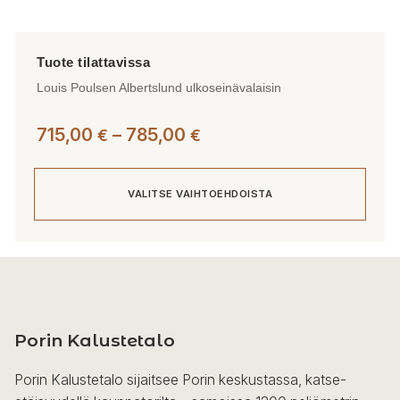
Louis Poulsen Albertslund ulkoseinävalaisin
Hintaluokka:
715,00
–
785,00
€
€
715,00 €
-
VALITSE VAIHTOEHDOISTA
785,00 €
Tällä
tuotteella
on
useampi
Porin Kalustetalo
muunnelma.
Voit
Porin Kalustetalo sijaitsee Porin keskustassa, katse-
tehdä