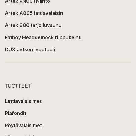
Artek PN001 Kanto
Artek A805 lattiavalaisin
Artek 900 tarjoiluvaunu
Fatboy Headdemock riippukeinu
DUX Jetson lepotuoli
TUOTTEET
Lattiavalaisimet
Plafondit
Pöytävalaisimet