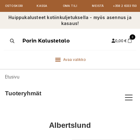
OSTOSKORI
KASSA
OMA TILI
MEISTÄ
+358 2 6333 150
Huippukalusteet kotiinkuljetuksella - myös asennus ja
kasaus!
0
Products
Porin Kalustetalo
0,00
€
search
Avaa valikko
Etusivu
Tuoteryhmät
Albertslund