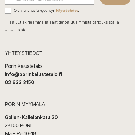
b
S
ä
o
Olen lukenut ja hyväksyn
käyttöehdot
.
h
k
o
Tilaa uutiskirjeemme ja saat tietoa uusimmista tarjouksista ja
ö
uutuuksista!
k
p
o
s
t
YHTEYSTIEDOT
i
Porin Kalustetalo
info@porinkalustetalo.fi
02 633 3150
PORIN MYYMÄLÄ
Gallen-Kallelankatu 20
28100 PORI
Ma – Pe 10-18