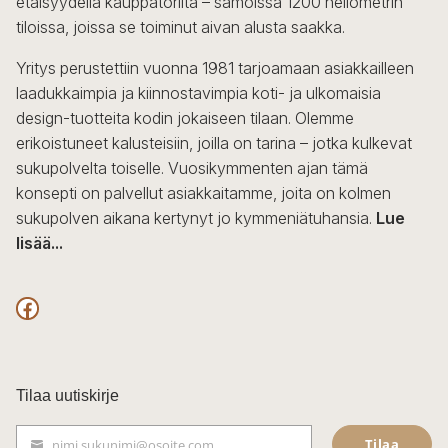
etäisyydellä kauppatorilta – samoissa 1200 neliömetrin
valinnat
tiloissa, joissa se toiminut aivan alusta saakka.
tuotteen
sivulla.
Yritys perustettiin vuonna 1981 tarjoamaan asiakkailleen
laadukkaimpia ja kiinnostavimpia koti- ja ulkomaisia
design-tuotteita kodin jokaiseen tilaan. Olemme
erikoistuneet kalusteisiin, joilla on tarina – jotka kulkevat
sukupolvelta toiselle. Vuosikymmenten ajan tämä
konsepti on palvellut asiakkaitamme, joita on kolmen
sukupolven aikana kertynyt jo kymmeniätuhansia.
Lue
lisää...
F
a
c
Tilaa uutiskirje
e
Tilaa
nimi.sukunimi@osoite.com