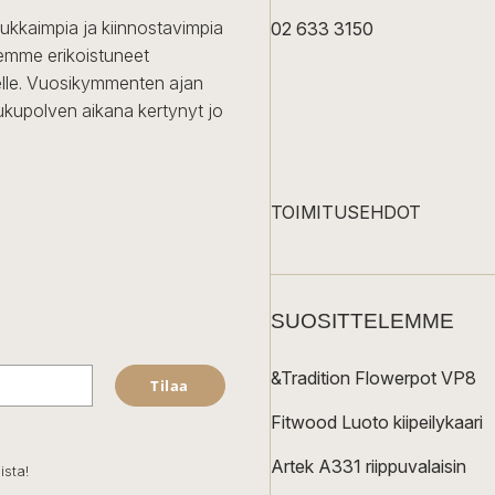
dukkaimpia ja kiinnostavimpia
02 633 3150
Olemme erikoistuneet
iselle. Vuosikymmenten ajan
ukupolven aikana kertynyt jo
TOIMITUSEHDOT
SUOSITTELEMME
&Tradition Flowerpot VP8
Tilaa
Fitwood Luoto kiipeilykaari
Artek A331 riippuvalaisin
ista!