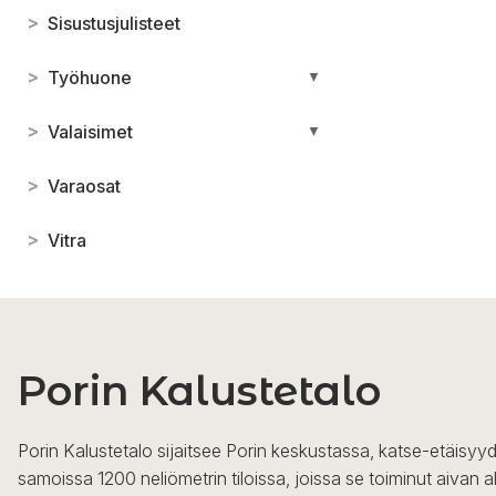
>
Sisustusjulisteet
>
Työhuone
▼
>
Valaisimet
▼
>
Varaosat
>
Vitra
Porin Kalustetalo
Porin Kalustetalo sijaitsee Porin keskustassa, katse-etäisyyd
samoissa 1200 neliömetrin tiloissa, joissa se toiminut aivan a