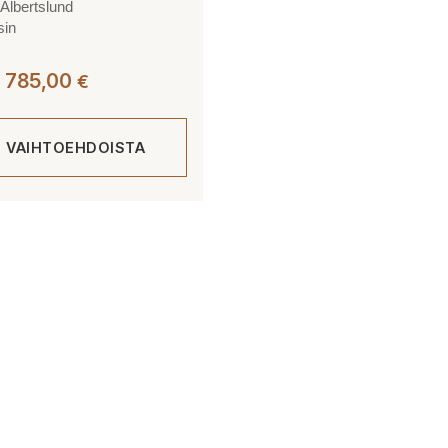
Albertslund
sin
Hintaluokka:
785,00
€
715,00 €
-
E VAIHTOEHDOISTA
785,00 €