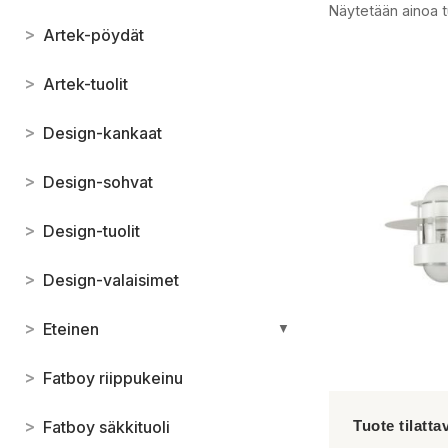
Näytetään ainoa t
>
Artek-pöydät
>
Artek-tuolit
>
Design-kankaat
>
Design-sohvat
>
Design-tuolit
>
Design-valaisimet
>
Eteinen
▼
>
Fatboy riippukeinu
>
Fatboy säkkituoli