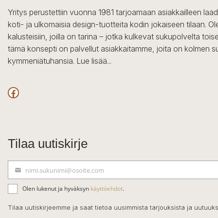
Yritys perustettiin vuonna 1981 tarjoamaan asiakkailleen laa
koti- ja ulkomaisia design-tuotteita kodin jokaiseen tilaan. 
kalusteisiin, joilla on tarina – jotka kulkevat sukupolvelta to
tämä konsepti on palvellut asiakkaitamme, joita on kolmen s
kymmeniätuhansia.
Lue lisää...
Facebook
Tilaa uutiskirje
nimi.sukunimi@osoite.com
S
ä
Olen lukenut ja hyväksyn
käyttöehdot
.
h
k
Tilaa uutiskirjeemme ja saat tietoa uusimmista tarjouksista ja uutuuks
ö