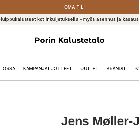
A
OMA TILI
Huippukalusteet kotiinkuljetuksella - myös asennus ja kasaus
Porin Kalustetalo
TOSSA
KAMPANJATUOTTEET
OUTLET
BRÄNDIT
P
Jens Møller-