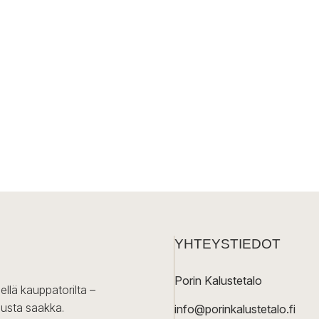
YHTEYSTIEDOT
Porin Kalustetalo
ellä kauppatorilta –
lusta saakka.
info@porinkalustetalo.fi