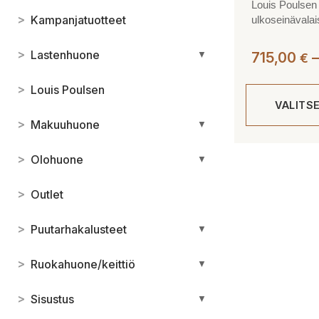
Louis Poulsen 
>
Kampanjatuotteet
ulkoseinävalai
>
Lastenhuone
▼
715,00
–
€
>
Louis Poulsen
VALITS
>
Makuuhuone
▼
Tällä
>
Olohuone
▼
tuotteella
on
>
Outlet
useampi
muunnelma.
>
Puutarhakalusteet
▼
Voit
tehdä
>
Ruokahuone/keittiö
▼
valinnat
tuotteen
>
Sisustus
▼
sivulla.