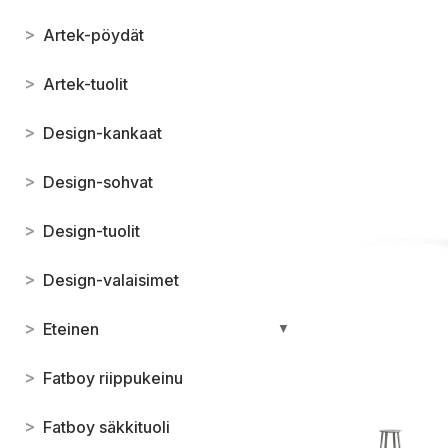
>
Artek-pöydät
>
Artek-tuolit
>
Design-kankaat
>
Design-sohvat
>
Design-tuolit
>
Design-valaisimet
>
Eteinen
▼
>
Fatboy riippukeinu
>
Fatboy säkkituoli