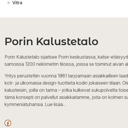
>
Vitra
Porin Kalustetalo
Porin Kalustetalo sijaitsee Porin keskustassa, katse-etäisyyd
samoissa 1200 neliömetrin tiloissa, joissa se toiminut aivan a
Yritys perustettiin vuonna 1981 tarjoamaan asiakkailleen laa
koti- ja ulkomaisia design-tuotteita kodin jokaiseen tilaan. 
kalusteisiin, joilla on tarina – jotka kulkevat sukupolvelta to
tämä konsepti on palvellut asiakkaitamme, joita on kolmen s
kymmeniätuhansia.
Lue lisää...
Facebook