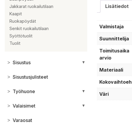
Lisätiedot
Jakkarat ruokailutilaan
Kaapit
Ruokapöydät
Valmistaja
Senkit ruokailutilaan
Syöttötuolit
Suunnittelija
Tuolit
Toimitusaika
arvio
>
Sisustus
▼
Materiaali
>
Sisustusjulisteet
Kokovaihtoeh
>
Työhuone
▼
Väri
>
Valaisimet
▼
>
Varaosat