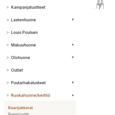
>
Kampanjatuotteet
>
Lastenhuone
▼
>
Louis Poulsen
>
Makuuhuone
▼
>
Olohuone
▼
>
Outlet
>
Puutarhakalusteet
▼
>
Ruokahuone/keittiö
▼
Baarijakkarat
Baaripöydät