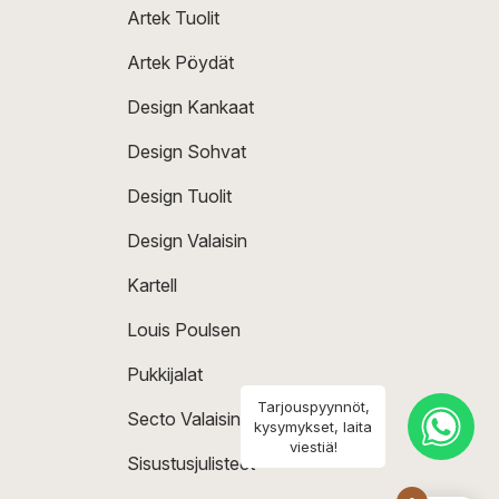
Artek Tuolit
Artek Pöydät
Design Kankaat
Design Sohvat
Design Tuolit
Design Valaisin
Kartell
Louis Poulsen
Pukkijalat
Tarjouspyynnöt,
Secto Valaisin
kysymykset, laita
viestiä!
Sisustusjulisteet