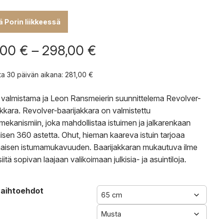
lä Porin liikkeessä
Hintaluokka:
,00
€
–
298,00
€
281,00 €
-
nta 30 päivän aikana:
281,00
€
298,00 €
valmistama ja Leon Ransmeierin suunnittelema Revolver-
akkara. Revolver-baarijakkara on valmistettu
imekanismiin, joka mahdollistaa istuimen ja jalkarenkaan
isen 360 astetta. Ohut, hieman kaareva istuin tarjoaa
aisen istumamukavuuden. Baarijakkaran mukautuva ilme
iitä sopivan laajaan valikoimaan julkisia- ja asuintiloja.
aihtoehdot