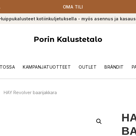
A
OMA TILI
Huippukalusteet kotiinkuljetuksella - myös asennus ja kasaus
Porin Kalustetalo
TOSSA
KAMPANJATUOTTEET
OUTLET
BRÄNDIT
P
HAY Revolver baarijakkara
HA
B