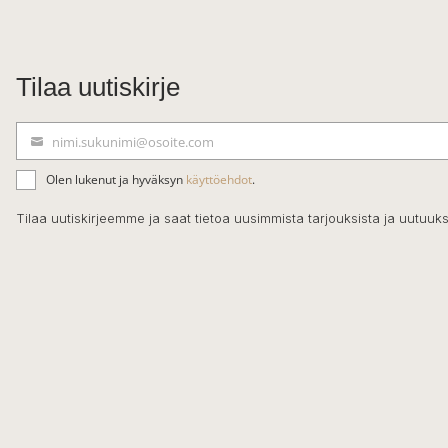
Tilaa uutiskirje
nimi.sukunimi@osoite.com
S
ä
Olen lukenut ja hyväksyn
käyttöehdot
.
h
k
Tilaa uutiskirjeemme ja saat tietoa uusimmista tarjouksista ja uutuuks
ö
p
o
s
t
i