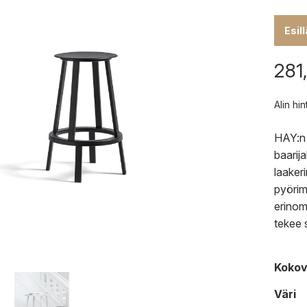
Esil
281
Alin hi
HAY:n 
baarij
laaker
pyörim
erinom
tekee s
Kokov
Väri