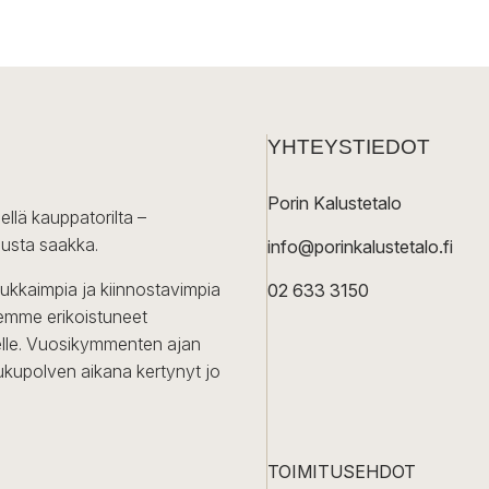
YHTEYSTIEDOT
Porin Kalustetalo
ellä kauppatorilta –
lusta saakka.
info@porinkalustetalo.fi
dukkaimpia ja kiinnostavimpia
02 633 3150
Olemme erikoistuneet
iselle. Vuosikymmenten ajan
ukupolven aikana kertynyt jo
TOIMITUSEHDOT