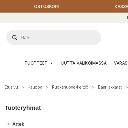
OSTOSKORI
KASS
Products
search
TUOTTEET
UUTTA VALIKOIMASSA
VARAS
Etusivu
>
Kauppa
>
Ruokahuone/keittiö
>
Baarijakkarat
>
Tuoteryhmät
>
Artek