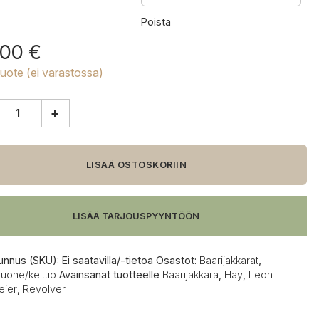
Poista
,00
€
tuote (ei varastossa)
+
ver
akkara
LISÄÄ OSTOSKORIIN
LISÄÄ TARJOUSPYYNTÖÖN
unnus (SKU):
Ei saatavilla/-tietoa
Osastot:
Baarijakkarat
,
uone/keittiö
Avainsanat tuotteelle
Baarijakkara
,
Hay
,
Leon
ier
,
Revolver