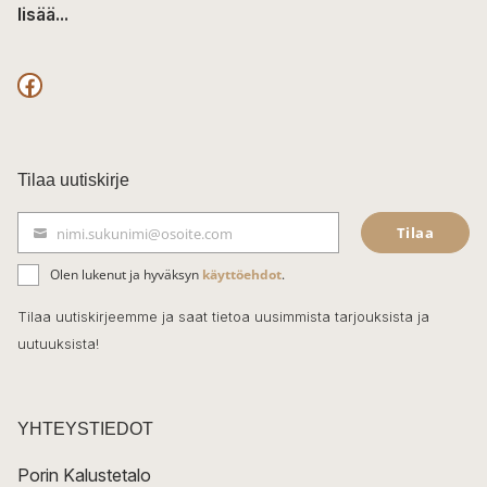
lisää...
F
a
c
Tilaa uutiskirje
e
Tilaa
nimi.sukunimi@osoite.com
b
S
ä
o
Olen lukenut ja hyväksyn
käyttöehdot
.
h
k
o
Tilaa uutiskirjeemme ja saat tietoa uusimmista tarjouksista ja
ö
uutuuksista!
k
p
o
s
t
YHTEYSTIEDOT
i
Porin Kalustetalo