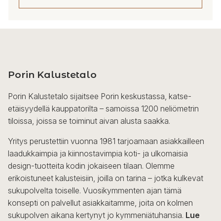
Tällä
tuotteella
on
useampi
Porin Kalustetalo
muunnelma.
Voit
Porin Kalustetalo sijaitsee Porin keskustassa, katse-
tehdä
etäisyydellä kauppatorilta – samoissa 1200 neliömetrin
valinnat
tiloissa, joissa se toiminut aivan alusta saakka.
tuotteen
sivulla.
Yritys perustettiin vuonna 1981 tarjoamaan asiakkailleen
laadukkaimpia ja kiinnostavimpia koti- ja ulkomaisia
design-tuotteita kodin jokaiseen tilaan. Olemme
erikoistuneet kalusteisiin, joilla on tarina – jotka kulkevat
sukupolvelta toiselle. Vuosikymmenten ajan tämä
konsepti on palvellut asiakkaitamme, joita on kolmen
sukupolven aikana kertynyt jo kymmeniätuhansia.
Lue