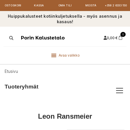
OSTOSKORI
KASSA
OMA TILI
MEISTÄ
+358 2 6333 150
Huippukalusteet kotiinkuljetuksella - myös asennus ja
kasaus!
0
Products
Porin Kalustetalo
0,00
€
search
Avaa valikko
Etusivu
Tuoteryhmät
Leon Ransmeier