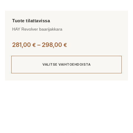
HAY Revolver baarijakkara
Hintaluokka:
281,00
–
298,00
€
€
281,00 €
-
VALITSE VAIHTOEHDOISTA
298,00 €
Tällä
tuotteella
on
useampi
muunnelma.
Voit
tehdä