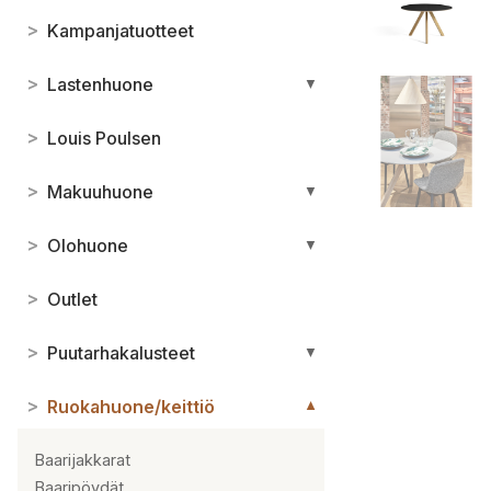
>
Kampanjatuotteet
>
Lastenhuone
▼
>
Louis Poulsen
>
Makuuhuone
▼
>
Olohuone
▼
>
Outlet
>
Puutarhakalusteet
▼
>
Ruokahuone/keittiö
▼
Baarijakkarat
Baaripöydät