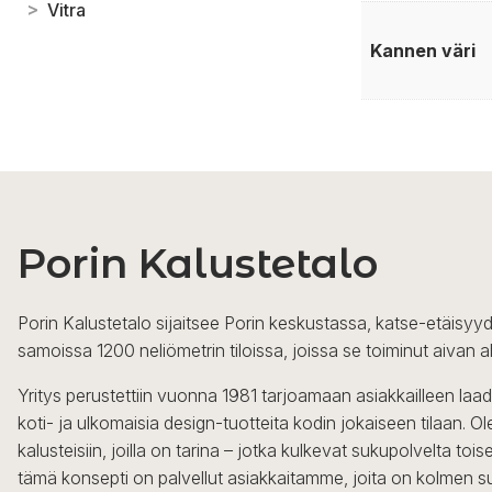
>
Vitra
Kannen väri
Porin Kalustetalo
Porin Kalustetalo sijaitsee Porin keskustassa, katse-etäisyyd
samoissa 1200 neliömetrin tiloissa, joissa se toiminut aivan a
Yritys perustettiin vuonna 1981 tarjoamaan asiakkailleen laa
koti- ja ulkomaisia design-tuotteita kodin jokaiseen tilaan. 
kalusteisiin, joilla on tarina – jotka kulkevat sukupolvelta to
tämä konsepti on palvellut asiakkaitamme, joita on kolmen s