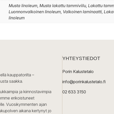
Musta linoleum, Musta lakattu tammiviilu, Lakattu tammi
Luonnonvalkoinen linoleum, Valkoinen laminaatti, Lak
linoleum
YHTEYSTIEDOT
Porin Kalustetalo
ellä kauppatorilta –
lusta saakka.
info@porinkalustetalo.fi
dukkaimpia ja kiinnostavimpia
02 633 3150
Olemme erikoistuneet
iselle. Vuosikymmenten ajan
ukupolven aikana kertynyt jo