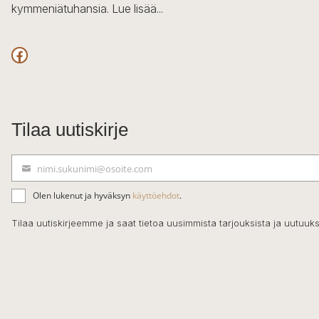
kymmeniätuhansia.
Lue lisää...
Facebook
Tilaa uutiskirje
nimi.sukunimi@osoite.com
S
ä
Olen lukenut ja hyväksyn
käyttöehdot
.
h
k
Tilaa uutiskirjeemme ja saat tietoa uusimmista tarjouksista ja uutuuks
ö
p
o
s
t
i