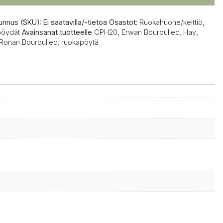
unnus (SKU):
Ei saatavilla/-tietoa
Osastot:
Ruokahuone/keittiö
,
öydät
Avainsanat tuotteelle
CPH20
,
Erwan Bouroullec
,
Hay
,
Ronan Bouroullec
,
ruokapöytä