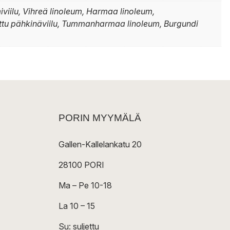
viilu, Vihreä linoleum, Harmaa linoleum,
attu pähkinäviilu, Tummanharmaa linoleum, Burgundi
PORIN MYYMÄLÄ
Gallen-Kallelankatu 20
28100 PORI
Ma – Pe 10-18
La 10 – 15
Su: suljettu