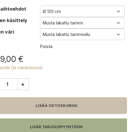
aihtoehdot
en käsittely
n väri
Poista
69,00
€
tuote (ei varastossa)
+
0
pöytä
LISÄÄ OSTOSKORIIN
LISÄÄ TARJOUSPYYNTÖÖN