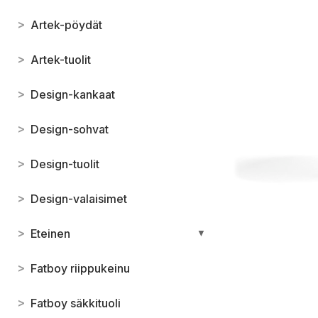
>
Artek-pöydät
>
Artek-tuolit
>
Design-kankaat
>
Design-sohvat
>
Design-tuolit
>
Design-valaisimet
>
Eteinen
▼
>
Fatboy riippukeinu
>
Fatboy säkkituoli