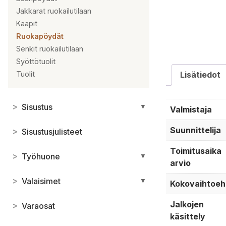
Jakkarat ruokailutilaan
Kaapit
Ruokapöydät
Senkit ruokailutilaan
Syöttötuolit
Tuolit
Lisätiedot
>
Sisustus
▼
Valmistaja
Suunnittelija
>
Sisustusjulisteet
Toimitusaika
>
Työhuone
▼
arvio
>
Valaisimet
▼
Kokovaihtoeh
Jalkojen
>
Varaosat
käsittely