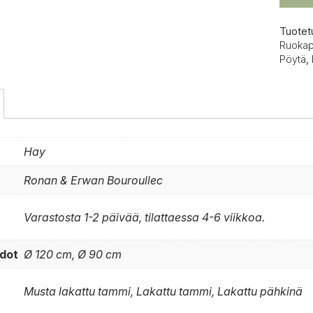
Tuotet
Ruokap
Pöytä
,
Hay
Ronan & Erwan Bouroullec
Varastosta 1-2 päivää, tilattaessa 4-6 viikkoa.
dot
Ø 120 cm, Ø 90 cm
Musta lakattu tammi, Lakattu tammi, Lakattu pähkinä