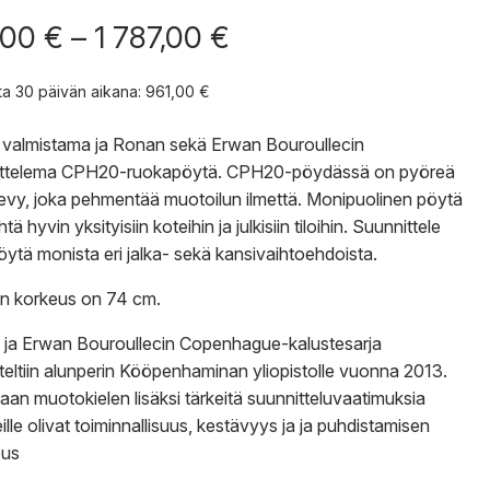
Hintaluokka:
,00
€
–
1 787,00
€
961,00 €
-
nta 30 päivän aikana:
961,00
€
1
787,00 €
valmistama ja Ronan sekä Erwan Bouroullecin
ittelema CPH20-ruokapöytä. CPH20-pöydässä on pyöreä
evy, joka pehmentää muotoilun ilmettä. Monipuolinen pöytä
htä hyvin yksityisiin koteihin ja julkisiin tiloihin. Suunnittele
ytä monista eri jalka- sekä kansivaihtoehdoista.
n korkeus on 74 cm.
ja Erwan Bouroullecin Copenhague-kalustesarja
teltiin alunperin Kööpenhaminan yliopistolle vuonna 2013.
aan muotokielen lisäksi tärkeitä suunnitteluvaatimuksia
ille olivat toiminnallisuus, kestävyys ja ja puhdistamisen
ous