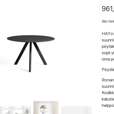
961
Alin hi
HAY:n 
suunn
pöytäl
sopii y
oma pö
Pöydä
Ronan 
suunni
Kodikk
kaluste
helpp