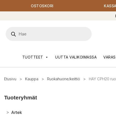
OSTOSKORI
KASS
Products
search
TUOTTEET
UUTTA VALIKOIMASSA
VARAS
Etusivu
>
Kauppa
>
Ruokahuone/keittiö
>
HAY CPH20 ruo
Tuoteryhmät
>
Artek