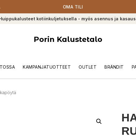
A
OMA TILI
Huippukalusteet kotiinkuljetuksella - myös asennus ja kasaus
Porin Kalustetalo
TOSSA
KAMPANJATUOTTEET
OUTLET
BRÄNDIT
P
kapöytä
HA
R