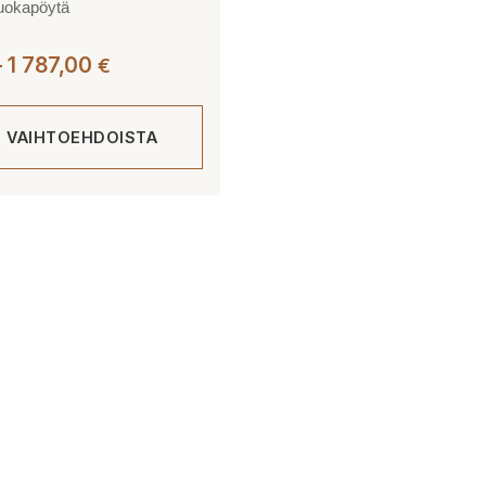
uokapöytä
Hintaluokka:
–
1 787,00
€
961,00 €
-
E VAIHTOEHDOISTA
1
787,00 €