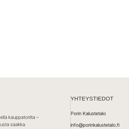
YHTEYSTIEDOT
Porin Kalustetalo
ellä kauppatorilta –
lusta saakka.
info@porinkalustetalo.fi