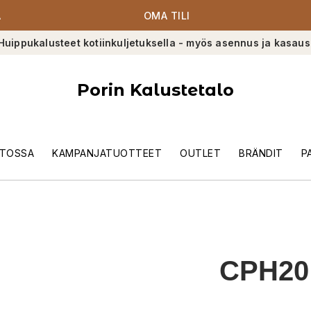
A
OMA TILI
Huippukalusteet kotiinkuljetuksella - myös asennus ja kasaus
Porin Kalustetalo
TOSSA
KAMPANJATUOTTEET
OUTLET
BRÄNDIT
P
CPH20