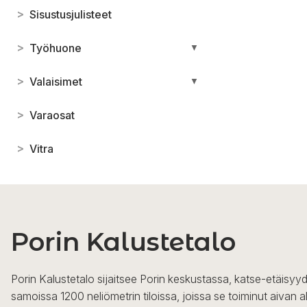
>
Sisustusjulisteet
>
Työhuone
▼
>
Valaisimet
▼
>
Varaosat
>
Vitra
Porin Kalustetalo
Porin Kalustetalo sijaitsee Porin keskustassa, katse-etäisyyd
samoissa 1200 neliömetrin tiloissa, joissa se toiminut aivan a