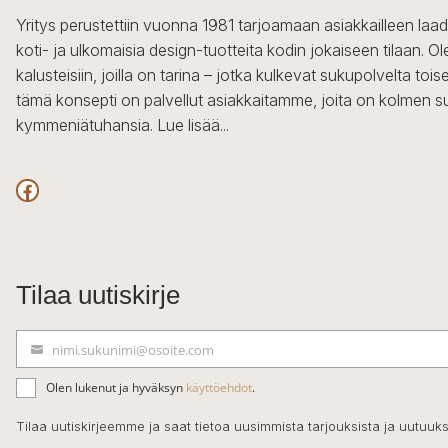
Yritys perustettiin vuonna 1981 tarjoamaan asiakkailleen laa
koti- ja ulkomaisia design-tuotteita kodin jokaiseen tilaan. 
kalusteisiin, joilla on tarina – jotka kulkevat sukupolvelta to
tämä konsepti on palvellut asiakkaitamme, joita on kolmen s
kymmeniätuhansia.
Lue lisää...
Facebook
Tilaa uutiskirje
nimi.sukunimi@osoite.com
S
ä
Olen lukenut ja hyväksyn
käyttöehdot
.
h
k
Tilaa uutiskirjeemme ja saat tietoa uusimmista tarjouksista ja uutuuks
ö