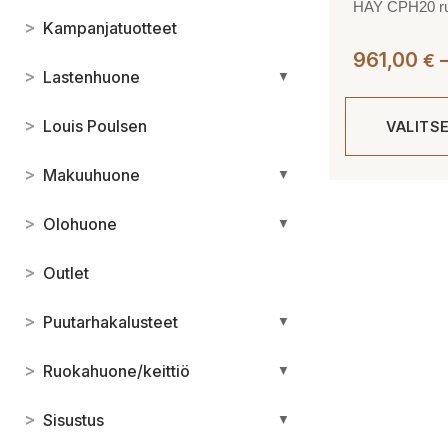
HAY CPH20 r
>
Kampanjatuotteet
961,00
€
>
Lastenhuone
▼
>
Louis Poulsen
VALITS
>
Makuuhuone
▼
Tällä
tuotteella
>
Olohuone
▼
on
useampi
>
Outlet
muunnelma.
Voit
>
Puutarhakalusteet
▼
tehdä
valinnat
>
Ruokahuone/keittiö
▼
tuotteen
sivulla.
>
Sisustus
▼