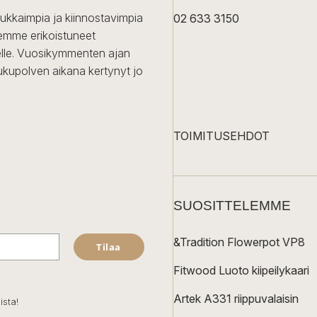
dukkaimpia ja kiinnostavimpia
02 633 3150
Olemme erikoistuneet
iselle. Vuosikymmenten ajan
ukupolven aikana kertynyt jo
TOIMITUSEHDOT
SUOSITTELEMME
&Tradition Flowerpot VP8
Tilaa
Fitwood Luoto kiipeilykaari
Artek A331 riippuvalaisin
ista!