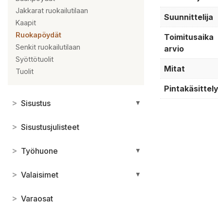
Jakkarat ruokailutilaan
Suunnittelija
Kaapit
Ruokapöydät
Toimitusaika
Senkit ruokailutilaan
arvio
Syöttötuolit
Mitat
Tuolit
Pintakäsittel
>
Sisustus
▼
>
Sisustusjulisteet
>
Työhuone
▼
>
Valaisimet
▼
>
Varaosat