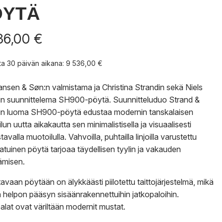
ÖYTÄ
36,00
€
nta 30 päivän aikana:
9 536,00
€
ansen & Søn:n valmistama ja Christina Strandin sekä Niels
n suunnittelema SH900-pöytä. Suunnitteluduo Strand &
n luoma SH900-pöytä edustaa modernin tanskalaisen
un uutta aikakautta sen minimalistisella ja visuaalisesti
tavalla muotoilulla. Vahvoilla, puhtailla linjoilla varustettu
aatuinen pöytä tarjoaa täydellisen tyylin ja vakauden
ämisen.
tavaan pöytään on älykkäästi piilotettu taittojärjestelmä, mikä
a helpon pääsyn sisäänrakennettuihin jatkopaloihin.
alat ovat väriltään modernit mustat.