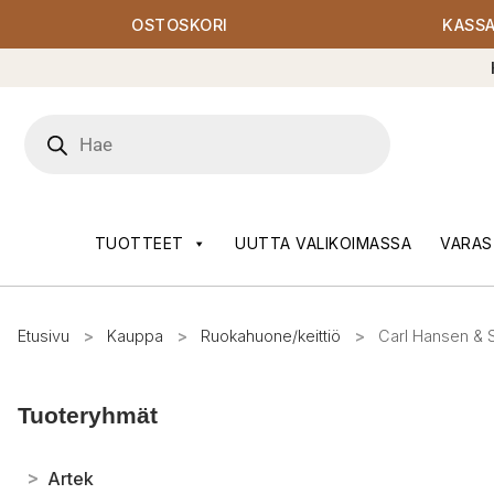
OSTOSKORI
KASS
Products
search
TUOTTEET
UUTTA VALIKOIMASSA
VARAS
Etusivu
>
Kauppa
>
Ruokahuone/keittiö
>
Carl Hansen & 
Tuoteryhmät
>
Artek