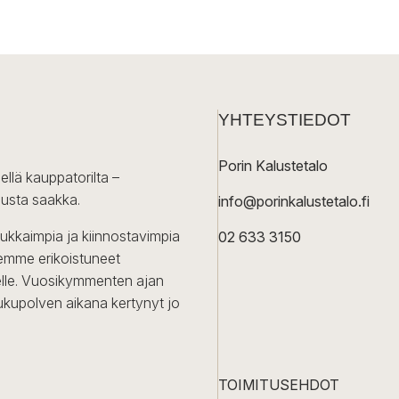
YHTEYSTIEDOT
Porin Kalustetalo
ellä kauppatorilta –
lusta saakka.
info@porinkalustetalo.fi
dukkaimpia ja kiinnostavimpia
02 633 3150
Olemme erikoistuneet
iselle. Vuosikymmenten ajan
ukupolven aikana kertynyt jo
TOIMITUSEHDOT