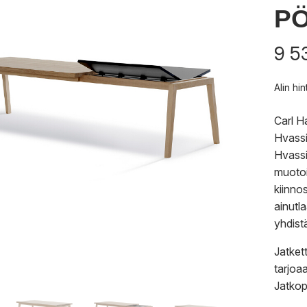
P
9 5
Alin hi
Carl H
Hvassi
Hvassi
muotoil
kiinnos
ainutl
yhdist
Jatket
tarjoa
Jatkop