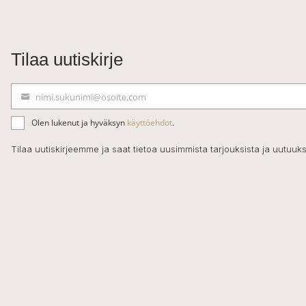
Tilaa uutiskirje
nimi.sukunimi@osoite.com
S
ä
Olen lukenut ja hyväksyn
käyttöehdot
.
h
k
Tilaa uutiskirjeemme ja saat tietoa uusimmista tarjouksista ja uutuuks
ö
p
o
s
t
i