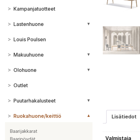
>
Kampanjatuotteet
>
Lastenhuone
▼
>
Louis Poulsen
>
Makuuhuone
▼
>
Olohuone
▼
>
Outlet
>
Puutarhakalusteet
▼
>
Ruokahuone/keittiö
▼
Lisätiedot
Baarijakkarat
Valmistaja
Baaripöydät