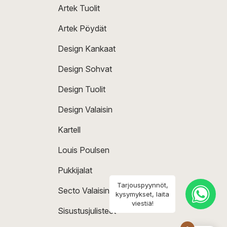
Artek Tuolit
Artek Pöydät
Design Kankaat
Design Sohvat
Design Tuolit
Design Valaisin
Kartell
Louis Poulsen
Pukkijalat
Tarjouspyynnöt,
Secto Valaisin
kysymykset, laita
viestiä!
Sisustusjulisteet