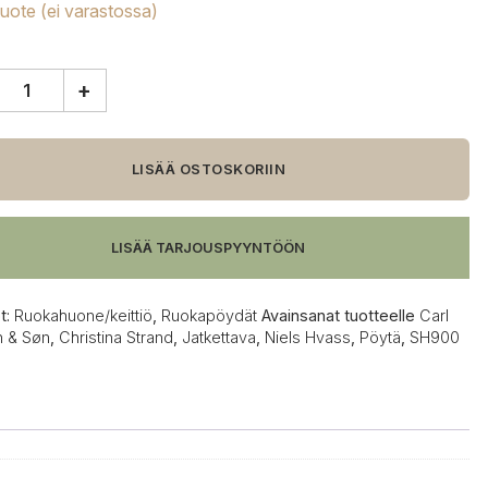
tuote (ei varastossa)
+
en
LISÄÄ OSTOSKORIIN
0
tava
LISÄÄ TARJOUSPYYNTÖÖN
t:
Ruokahuone/keittiö
,
Ruokapöydät
Avainsanat tuotteelle
Carl
 & Søn
,
Christina Strand
,
Jatkettava
,
Niels Hvass
,
Pöytä
,
SH900