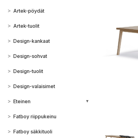
>
Artek-pöydät
>
Artek-tuolit
>
Design-kankaat
>
Design-sohvat
>
Design-tuolit
>
Design-valaisimet
>
Eteinen
▼
>
Fatboy riippukeinu
>
Fatboy säkkituoli