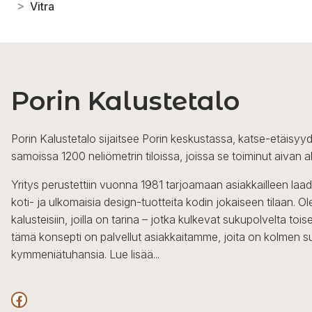
>
Vitra
Porin Kalustetalo
Porin Kalustetalo sijaitsee Porin keskustassa, katse-etäisyyd
samoissa 1200 neliömetrin tiloissa, joissa se toiminut aivan a
Yritys perustettiin vuonna 1981 tarjoamaan asiakkailleen laa
koti- ja ulkomaisia design-tuotteita kodin jokaiseen tilaan. 
kalusteisiin, joilla on tarina – jotka kulkevat sukupolvelta to
tämä konsepti on palvellut asiakkaitamme, joita on kolmen s
kymmeniätuhansia.
Lue lisää...
Facebook