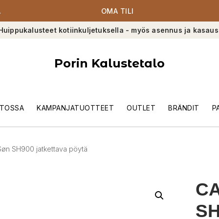
A
OMA TILI
Huippukalusteet kotiinkuljetuksella - myös asennus ja kasaus
Porin Kalustetalo
TOSSA
KAMPANJATUOTTEET
OUTLET
BRÄNDIT
P
Søn SH900 jatkettava pöytä
CA
SH