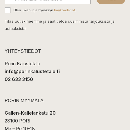
b
S
ä
o
Olen lukenut ja hyväksyn
käyttöehdot
.
h
k
o
Tilaa uutiskirjeemme ja saat tietoa uusimmista tarjouksista ja
ö
uutuuksista!
k
p
o
s
t
YHTEYSTIEDOT
i
Porin Kalustetalo
info@porinkalustetalo.fi
02 633 3150
PORIN MYYMÄLÄ
Gallen-Kallelankatu 20
28100 PORI
Ma – Pe 10-18