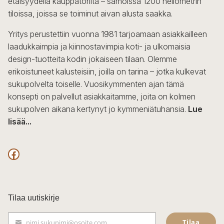
etäisyydellä kauppatorilta – samoissa 1200 neliömetrin
tiloissa, joissa se toiminut aivan alusta saakka.
Yritys perustettiin vuonna 1981 tarjoamaan asiakkailleen
laadukkaimpia ja kiinnostavimpia koti- ja ulkomaisia
design-tuotteita kodin jokaiseen tilaan. Olemme
erikoistuneet kalusteisiin, joilla on tarina – jotka kulkevat
sukupolvelta toiselle. Vuosikymmenten ajan tämä
konsepti on palvellut asiakkaitamme, joita on kolmen
sukupolven aikana kertynyt jo kymmeniätuhansia.
Lue
lisää...
F
a
c
Tilaa uutiskirje
e
Tilaa
nimi.sukunimi@osoite.com