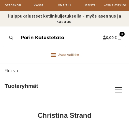
OSTOSKORI
KASSA
OMA TILI
MEISTÄ
+358 2 6333 150
Huippukalusteet kotiinkuljetuksella - myös asennus ja
kasaus!
0
Products
Porin Kalustetalo
0,00
€
search
Avaa valikko
Etusivu
Tuoteryhmät
Christina Strand