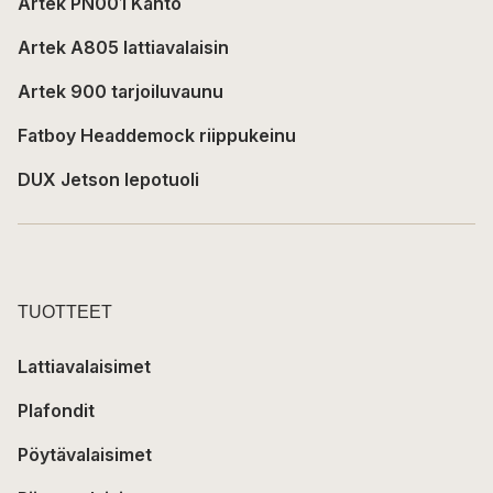
Artek PN001 Kanto
Artek A805 lattiavalaisin
Artek 900 tarjoiluvaunu
Fatboy Headdemock riippukeinu
DUX Jetson lepotuoli
TUOTTEET
Lattiavalaisimet
Plafondit
Pöytävalaisimet