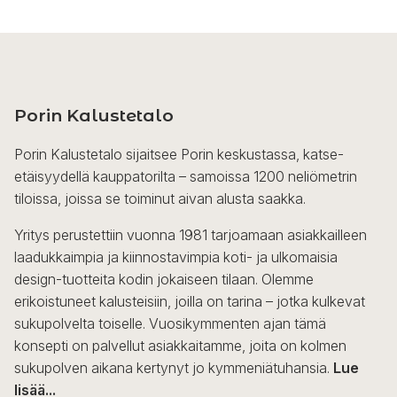
Porin Kalustetalo
Porin Kalustetalo sijaitsee Porin keskustassa, katse-
etäisyydellä kauppatorilta – samoissa 1200 neliömetrin
tiloissa, joissa se toiminut aivan alusta saakka.
Yritys perustettiin vuonna 1981 tarjoamaan asiakkailleen
laadukkaimpia ja kiinnostavimpia koti- ja ulkomaisia
design-tuotteita kodin jokaiseen tilaan. Olemme
erikoistuneet kalusteisiin, joilla on tarina – jotka kulkevat
sukupolvelta toiselle. Vuosikymmenten ajan tämä
konsepti on palvellut asiakkaitamme, joita on kolmen
sukupolven aikana kertynyt jo kymmeniätuhansia.
Lue
lisää...