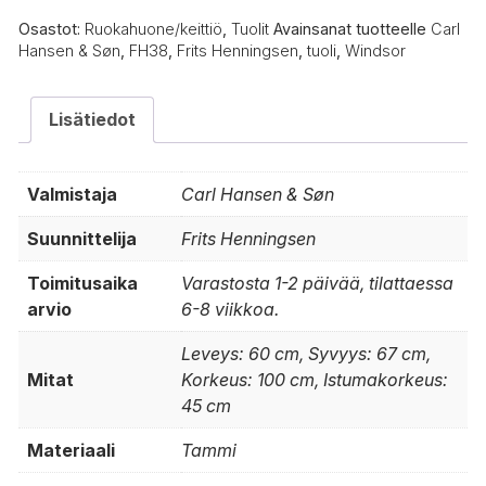
määrä
Osastot:
Ruokahuone/keittiö
,
Tuolit
Avainsanat tuotteelle
Carl
Hansen & Søn
,
FH38
,
Frits Henningsen
,
tuoli
,
Windsor
Lisätiedot
Valmistaja
Carl Hansen & Søn
Suunnittelija
Frits Henningsen
Toimitusaika
Varastosta 1-2 päivää, tilattaessa
arvio
6-8 viikkoa.
Leveys: 60 cm, Syvyys: 67 cm,
Mitat
Korkeus: 100 cm, Istumakorkeus:
45 cm
Materiaali
Tammi