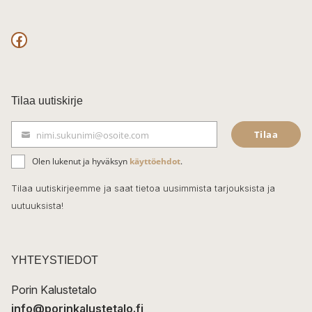
F
a
c
Tilaa uutiskirje
e
Tilaa
nimi.sukunimi@osoite.com
b
S
ä
o
Olen lukenut ja hyväksyn
käyttöehdot
.
h
k
o
Tilaa uutiskirjeemme ja saat tietoa uusimmista tarjouksista ja
ö
uutuuksista!
k
p
o
s
t
YHTEYSTIEDOT
i
Porin Kalustetalo
info@porinkalustetalo.fi