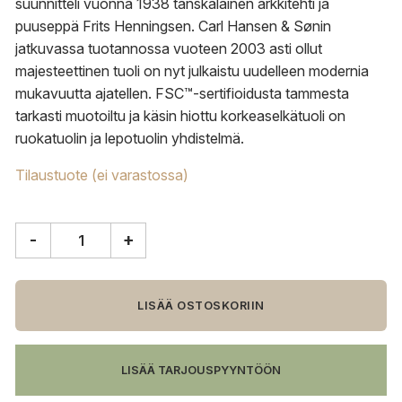
suunnitteli vuonna 1938 tanskalainen arkkitehti ja
puuseppä Frits Henningsen. Carl Hansen & Sønin
jatkuvassa tuotannossa vuoteen 2003 asti ollut
majesteettinen tuoli on nyt julkaistu uudelleen modernia
mukavuutta ajatellen.
FSC™-sertifioidusta tammesta
tarkasti muotoiltu ja käsin hiottu korkeaselkätuoli on
ruokatuolin ja lepotuolin yhdistelmä.
Tilaustuote (ei varastossa)
-
+
Carl
Hansen
&
Søn
LISÄÄ OSTOSKORIIN
FH38
Windsor
tuoli,
LISÄÄ TARJOUSPYYNTÖÖN
öljytty
tammi