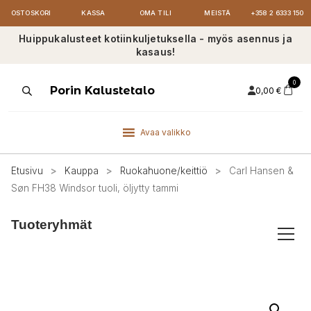
OSTOSKORI
KASSA
OMA TILI
MEISTÄ
+358 2 6333 150
Huippukalusteet kotiinkuljetuksella - myös asennus ja
kasaus!
0
Products
Porin Kalustetalo
0,00
€
search
Avaa valikko
Etusivu
>
Kauppa
>
Ruokahuone/keittiö
>
Carl Hansen &
Søn FH38 Windsor tuoli, öljytty tammi
Tuoteryhmät