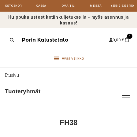
OSTOSKORI
KASSA
OMA TILI
MEISTÄ
+358 2 6333 150
Huippukalusteet kotiinkuljetuksella - myös asennus ja
kasaus!
0
Products
Porin Kalustetalo
0,00
€
search
Avaa valikko
Etusivu
Tuoteryhmät
FH38