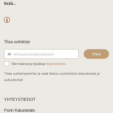
lisää...
F
a
c
Tilaa uutiskirje
e
Tilaa
nimi.sukunimi@osoite.com
b
S
ä
o
Olen lukenut ja hyväksyn
käyttöehdot
.
h
k
o
Tilaa uutiskirjeemme ja saat tietoa uusimmista tarjouksista ja
ö
uutuuksista!
k
p
o
s
t
YHTEYSTIEDOT
i
Porin Kalustetalo