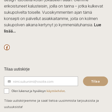
erikoistuneet kalusteisiin, joilla on tarina – jotka kulkevat
sukupolvelta toiselle. Vuosikymmenten ajan tämä
konsepti on palvellut asiakkaitamme, joita on kolmen
sukupolven aikana kertynyt jo kymmeniätuhansia.
Lue
lisää...
F
a
c
Tilaa uutiskirje
e
Tilaa
nimi.sukunimi@osoite.com
b
S
ä
o
Olen lukenut ja hyväksyn
käyttöehdot
.
h
k
o
Tilaa uutiskirjeemme ja saat tietoa uusimmista tarjouksista ja
ö
uutuuksista!
k
p