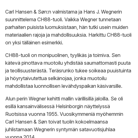
876,00 €
Carl Hansen & Søn:n valmistama ja Hans J. Wegnerin
suunnittelema CH88-tuoli. Vaikka Wegner tunnetaan
parhaiten puisista luomuksistaan, hän tutki usein muiden
materiaalien rajoja ja mahdollisuuksia. Harkittu CH88-tuoli
on yksi tälläinen esimerkki.
CH88-tuoli on monipuolinen, tyylikäs ja toimiva. Sen
kätevä pinottava muotoilu yhdistää saumattomasti puuta
ja teollisuusterästä. Teräsrunko tukee soikeaa puuistuinta
ja höyrytaivutettua selkänojaa, jonka muotoilu
mahdollistaa luonnollisen levähdyspaikan käsivarsille.
Alun perin Wegner kehitti mallin värillisillä jaloilla. Se oli
esillä kansainvälisessä Helsinborgin näyttelyssä
Ruotsissa vuonna 1955. Vuosikymmeniä myöhemmin
Carl Hansen & Søn toivat tuolin kokoelmaansa
juhlistamaan Wegnerin syntymän satavuotisjuhlaa
vuonna 2014.