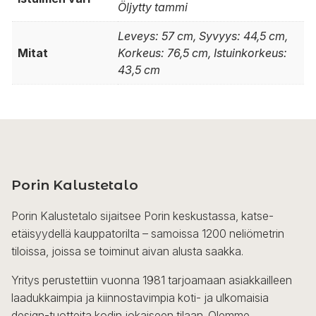
Öljytty tammi
Leveys: 57 cm, Syvyys: 44,5 cm,
Mitat
Korkeus: 76,5 cm, Istuinkorkeus:
43,5 cm
Porin Kalustetalo
Porin Kalustetalo sijaitsee Porin keskustassa, katse-
etäisyydellä kauppatorilta – samoissa 1200 neliömetrin
tiloissa, joissa se toiminut aivan alusta saakka.
Yritys perustettiin vuonna 1981 tarjoamaan asiakkailleen
laadukkaimpia ja kiinnostavimpia koti- ja ulkomaisia
design-tuotteita kodin jokaiseen tilaan. Olemme