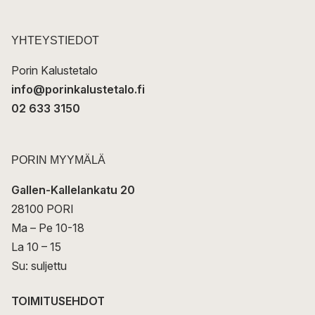
o
s
t
YHTEYSTIEDOT
i
Porin Kalustetalo
info@porinkalustetalo.fi
02 633 3150
PORIN MYYMÄLÄ
Gallen-Kallelankatu 20
28100 PORI
Ma – Pe 10-18
La 10 – 15
Su: suljettu
TOIMITUSEHDOT