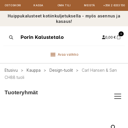
OSTOSKORI
KASSA
OMA TILI
MEISTÄ
+358 2 6333 150
Huippukalusteet kotiinkuljetuksella - myös asennus ja
kasaus!
0
Products
Porin Kalustetalo
0,00
€
search
Avaa valikko
Etusivu
>
Kauppa
>
Design-tuolit
>
Carl Hansen & Søn
CH88 tuoli
Tuoteryhmät