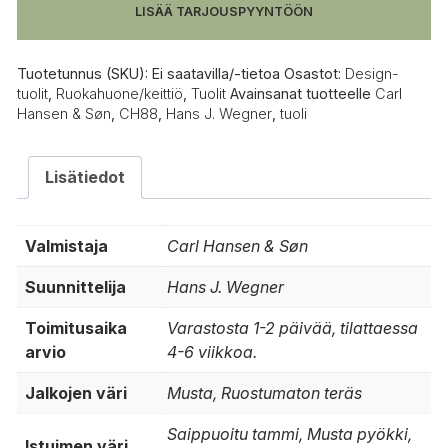
määrä
LISÄÄ TARJOUSPYYNTÖÖN
Tuotetunnus (SKU):
Ei saatavilla/-tietoa
Osastot:
Design-
tuolit
,
Ruokahuone/keittiö
,
Tuolit
Avainsanat tuotteelle
Carl
Hansen & Søn
,
CH88
,
Hans J. Wegner
,
tuoli
Lisätiedot
Valmistaja
Carl Hansen & Søn
Suunnittelija
Hans J. Wegner
Toimitusaika
Varastosta 1-2 päivää, tilattaessa
arvio
4-6 viikkoa.
Jalkojen väri
Musta, Ruostumaton teräs
Saippuoitu tammi, Musta pyökki,
Istuimen väri