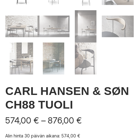
CARL HANSEN & SØN
CH88 TUOLI
Hintaluokka:
574,00
€
–
876,00
€
574,00 €
-
Alin hinta 30 päivän aikana:
574,00
€