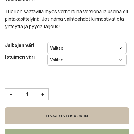
Tuoli on saatavilla myös verhoiltuna versiona ja useina eri
pintakäsittelyinä. Jos nämä vaihtoehdot kiinnostivat
ota
yhteyttä
ja
pyydä tarjous
!
Jalkojen väri
Istuimen väri
-
+
Carl
Hansen
&
Søn
LISÄÄ OSTOSKORIIN
CH88
tuoli