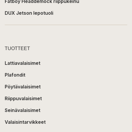
Fatboy Headdemock riippukeinu
DUX Jetson lepotuoli
TUOTTEET
Lattiavalaisimet
Plafondit
Pöytävalaisimet
Riippuvalaisimet
Seinävalaisimet
Valaisintarvikkeet