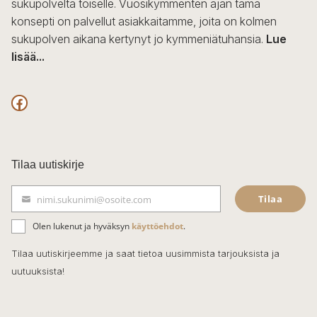
sukupolvelta toiselle. Vuosikymmenten ajan tämä
konsepti on palvellut asiakkaitamme, joita on kolmen
sukupolven aikana kertynyt jo kymmeniätuhansia.
Lue
lisää...
F
a
c
Tilaa uutiskirje
e
Tilaa
nimi.sukunimi@osoite.com
b
S
ä
o
Olen lukenut ja hyväksyn
käyttöehdot
.
h
k
o
Tilaa uutiskirjeemme ja saat tietoa uusimmista tarjouksista ja
ö
uutuuksista!
k
p
o
s