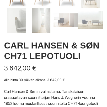
CARL HANSEN & SØN
CH71 LEPOTUOLI
3 642,00
€
Alin hinta 30 päivän aikana:
3 642,00
€
Carl Hansen & Søn:n valmistama. T
anskalaisen
uraauurtavan suunnittelijan Hans J. Wegnerin vuonna
1952 luoma mestarillisesti suunniteltu CH71-loungetuoli