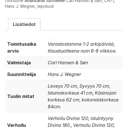
Olohuone
Avainsanat tuotteelle
Carl Hansen & Søn
,
CH71
,
Hans J. Wegner
,
lepotuoli
Lisätiedot
Toimitusaika
Varastostamme 1-2 arkipäivää,
arvio
tilaustuotteena noin 6-8 viikkoa.
Valmistaja
Carl Hansen & Søn
Suunnittelija
Hans J. Wegner
Leveys 70 cm, Syvyys 70 cm,
Istumakorkeus 41 cm, Käsinojan
Tuolin mitat
korkeus 62 cm, kokonaiskorkeus
84cm.
Verhoilu Divina 120, istuintyyny
Verhoilu
Divina 180., Verhoilu Divina 120,