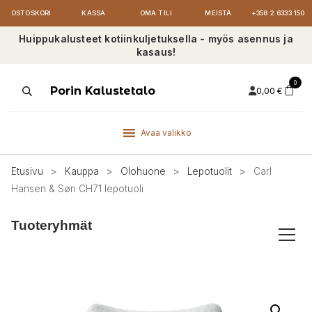
OSTOSKORI
KASSA
OMA TILI
MEISTÄ
+358 2 6333 150
Huippukalusteet kotiinkuljetuksella - myös asennus ja
kasaus!
0
Products
Porin Kalustetalo
0,00
€
search
Avaa valikko
Etusivu
>
Kauppa
>
Olohuone
>
Lepotuolit
>
Carl
Hansen & Søn CH71 lepotuoli
Tuoteryhmät