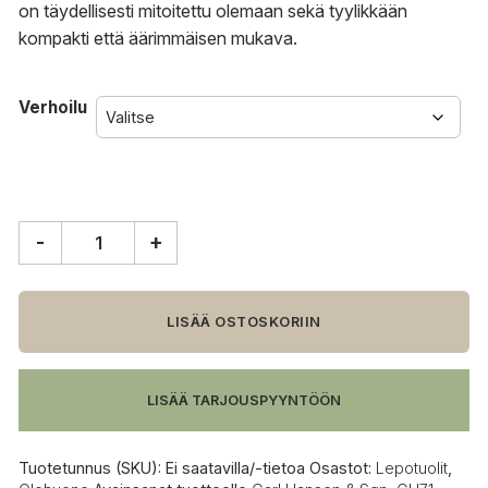
on täydellisesti mitoitettu olemaan sekä tyylikkään
kompakti että äärimmäisen mukava.
Verhoilu
-
+
Carl
Hansen
&
Søn
LISÄÄ OSTOSKORIIN
CH71
lepotuoli
määrä
LISÄÄ TARJOUSPYYNTÖÖN
Tuotetunnus (SKU):
Ei saatavilla/-tietoa
Osastot:
Lepotuolit
,