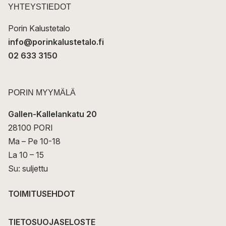
t
YHTEYSTIEDOT
i
Porin Kalustetalo
info@porinkalustetalo.fi
02 633 3150
PORIN MYYMÄLÄ
Gallen-Kallelankatu 20
28100 PORI
Ma – Pe 10-18
La 10 – 15
Su: suljettu
TOIMITUSEHDOT
TIETOSUOJASELOSTE