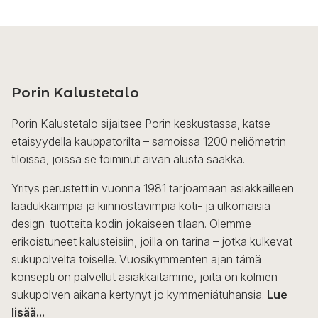
Porin Kalustetalo
Porin Kalustetalo sijaitsee Porin keskustassa, katse-
etäisyydellä kauppatorilta – samoissa 1200 neliömetrin
tiloissa, joissa se toiminut aivan alusta saakka.
Yritys perustettiin vuonna 1981 tarjoamaan asiakkailleen
laadukkaimpia ja kiinnostavimpia koti- ja ulkomaisia
design-tuotteita kodin jokaiseen tilaan. Olemme
erikoistuneet kalusteisiin, joilla on tarina – jotka kulkevat
sukupolvelta toiselle. Vuosikymmenten ajan tämä
konsepti on palvellut asiakkaitamme, joita on kolmen
sukupolven aikana kertynyt jo kymmeniätuhansia.
Lue
lisää...