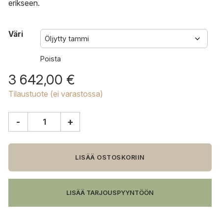
erikseen.
Väri
Poista
3 642,00
€
Tilaustuote (ei varastossa)
-
+
Carl
Hansen
&
Søn
LISÄÄ OSTOSKORIIN
CH337
pöytä
määrä
LISÄÄ TARJOUSPYYNTÖÖN