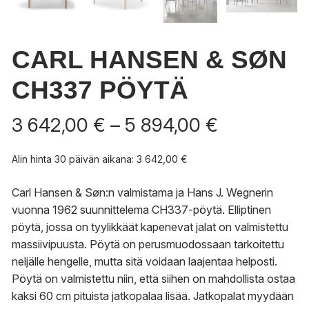
CARL HANSEN & SØN
CH337 PÖYTÄ
Hintaluokk
3 642,00
€
–
5 894,00
€
3
642,00 €
Alin hinta 30 päivän aikana:
3 642,00
€
-
5
Carl Hansen & Søn:n valmistama ja Hans J. Wegnerin
894,00 €
vuonna 1962 suunnittelema CH337-pöytä. Elliptinen
pöytä, jossa on tyylikkäät kapenevat jalat on valmistettu
massiivipuusta. Pöytä on perusmuodossaan tarkoitettu
neljälle hengelle, mutta sitä voidaan laajentaa helposti.
Pöytä on valmistettu niin, että siihen on mahdollista ostaa
kaksi 60 cm pituista jatkopalaa lisää. Jatkopalat myydään