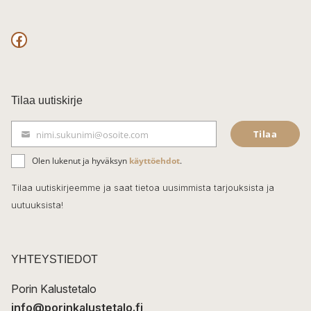
F
a
c
Tilaa uutiskirje
e
Tilaa
nimi.sukunimi@osoite.com
b
S
ä
o
Olen lukenut ja hyväksyn
käyttöehdot
.
h
k
o
Tilaa uutiskirjeemme ja saat tietoa uusimmista tarjouksista ja
ö
uutuuksista!
k
p
o
s
t
YHTEYSTIEDOT
i
Porin Kalustetalo
info@porinkalustetalo.fi