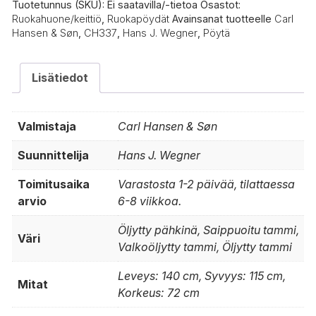
Tuotetunnus (SKU):
Ei saatavilla/-tietoa
Osastot:
Ruokahuone/keittiö
,
Ruokapöydät
Avainsanat tuotteelle
Carl
Hansen & Søn
,
CH337
,
Hans J. Wegner
,
Pöytä
Lisätiedot
Valmistaja
Carl Hansen & Søn
Suunnittelija
Hans J. Wegner
Toimitusaika
Varastosta 1-2 päivää, tilattaessa
arvio
6-8 viikkoa.
Öljytty pähkinä, Saippuoitu tammi,
Väri
Valkoöljytty tammi, Öljytty tammi
Leveys: 140 cm, Syvyys: 115 cm,
Mitat
Korkeus: 72 cm