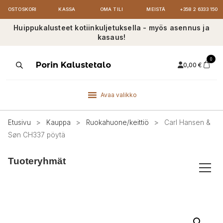
OSTOSKORI
KASSA
OMA TILI
MEISTÄ
+358 2 6333 150
Huippukalusteet kotiinkuljetuksella - myös asennus ja
kasaus!
0
Products
Porin Kalustetalo
0,00
€
search
Avaa valikko
Etusivu
>
Kauppa
>
Ruokahuone/keittiö
>
Carl Hansen &
Søn CH337 pöytä
Tuoteryhmät