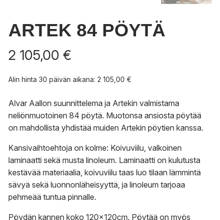
ARTEK 84 PÖYTÄ
2 105,00
€
Alin hinta 30 päivän aikana:
2 105,00
€
Alvar Aallon suunnittelema ja Artekin valmistama
neliönmuotoinen 84 pöytä. Muotonsa ansiosta pöytää
on mahdollista yhdistää muiden Artekin pöytien kanssa.
Kansivaihtoehtoja on kolme: Koivuviilu, valkoinen
laminaatti sekä musta linoleum. Laminaatti on kulutusta
kestävää materiaalia, koivuviilu taas luo tilaan lämmintä
sävyä sekä luonnonläheisyyttä, ja linoleum tarjoaa
pehmeää tuntua pinnalle.
Pöydän kannen koko 120x120cm. Pöytää on myös