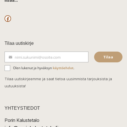
lisää...
F
a
c
Tilaa uutiskirje
e
Tilaa
nimi.sukunimi@osoite.com
b
S
ä
o
Olen lukenut ja hyväksyn
käyttöehdot
.
h
k
o
Tilaa uutiskirjeemme ja saat tietoa uusimmista tarjouksista ja
ö
uutuuksista!
k
p
o
s
t
YHTEYSTIEDOT
i
Porin Kalustetalo