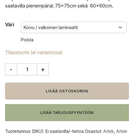
saatavilla pienempänä: 75x75cm sekä 60x60cm.
Väri
Poista
Tilaustuote (ei varastossa)
-
+
Artek
84
pöytä
määrä
LISÄÄ OSTOSKORIIN
LISÄÄ TARJOUSPYYNTÖÖN
Tuotetunnus (SKU):
Ei saatavilla/-tietoa
Osastot:
Artek
,
Artek-