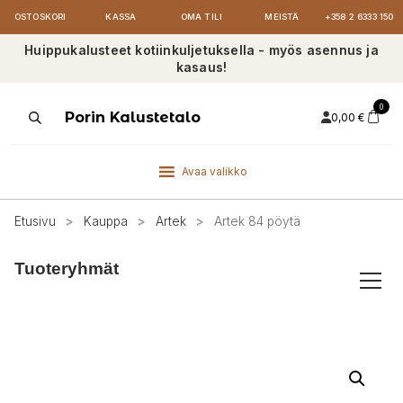
OSTOSKORI
KASSA
OMA TILI
MEISTÄ
+358 2 6333 150
Huippukalusteet kotiinkuljetuksella - myös asennus ja
kasaus!
0
Products
Porin Kalustetalo
0,00
€
search
Avaa valikko
Etusivu
>
Kauppa
>
Artek
>
Artek 84 pöytä
Tuoteryhmät