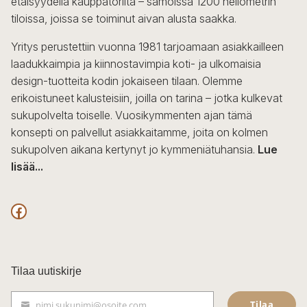
etäisyydellä kauppatorilta – samoissa 1200 neliömetrin
valinnat
tiloissa, joissa se toiminut aivan alusta saakka.
tuotteen
sivulla.
Yritys perustettiin vuonna 1981 tarjoamaan asiakkailleen
laadukkaimpia ja kiinnostavimpia koti- ja ulkomaisia
design-tuotteita kodin jokaiseen tilaan. Olemme
erikoistuneet kalusteisiin, joilla on tarina – jotka kulkevat
sukupolvelta toiselle. Vuosikymmenten ajan tämä
konsepti on palvellut asiakkaitamme, joita on kolmen
sukupolven aikana kertynyt jo kymmeniätuhansia.
Lue
lisää...
F
a
c
Tilaa uutiskirje
e
Tilaa
nimi.sukunimi@osoite.com