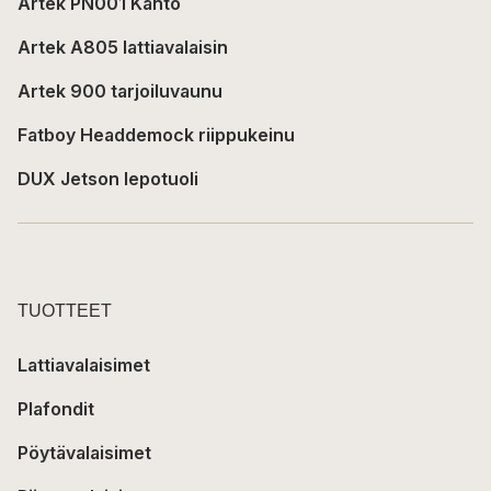
Artek PN001 Kanto
Artek A805 lattiavalaisin
Artek 900 tarjoiluvaunu
Fatboy Headdemock riippukeinu
DUX Jetson lepotuoli
TUOTTEET
Lattiavalaisimet
Plafondit
Pöytävalaisimet