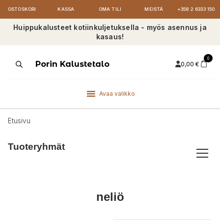
OSTOSKORI
KASSA
OMA TILI
MEISTÄ
+358 2 6333 150
Huippukalusteet kotiinkuljetuksella - myös asennus ja
kasaus!
0
Products
Porin Kalustetalo
0,00
€
search
Avaa valikko
Etusivu
Tuoteryhmät
neliö