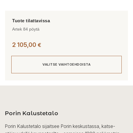
Artek 84 pöytä
2 105,00
€
VALITSE VAIHTOEHDOISTA
Tällä
tuotteella
on
useampi
Porin Kalustetalo
muunnelma.
Voit
Porin Kalustetalo sijaitsee Porin keskustassa, katse-
tehdä