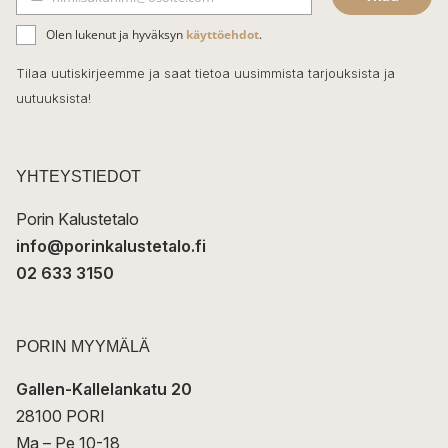
b
S
ä
o
Olen lukenut ja hyväksyn
käyttöehdot
.
h
k
o
Tilaa uutiskirjeemme ja saat tietoa uusimmista tarjouksista ja
ö
uutuuksista!
k
p
o
s
t
YHTEYSTIEDOT
i
Porin Kalustetalo
info@porinkalustetalo.fi
02 633 3150
PORIN MYYMÄLÄ
Gallen-Kallelankatu 20
28100 PORI
Ma – Pe 10-18