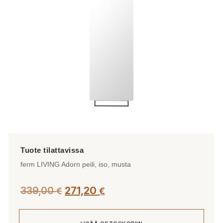
ferm LIVING Adorn peili, iso, musta
339,00
271,20
€
€