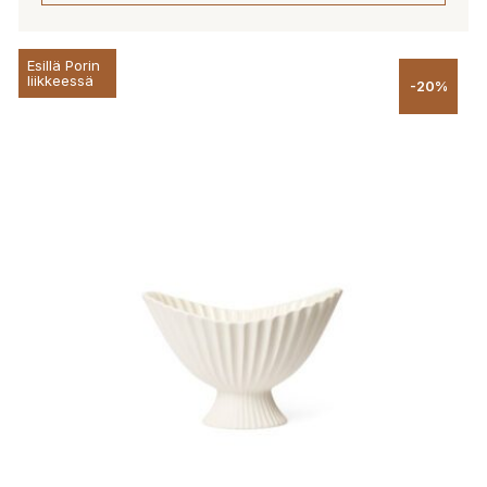
Esillä Porin
liikkeessä
-20%