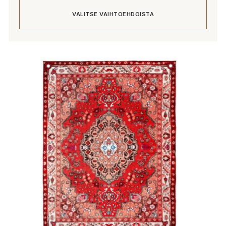
-
VALITSE VAIHTOEHDOISTA
55,00 €
Tällä
tuotteella
on
useampi
muunnelma.
Voit
tehdä
valinnat
tuotteen
sivulla.