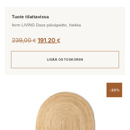
ferm LIVING Daze päiväpeitto, hiekka
239,00
191,20
€
€
LISÄÄ OSTOSKORIIN
-20%