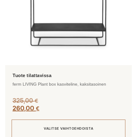
sivulla.
ferm LIVING Plant box kasviteline, kaksitasoinen
325,00
€
260,00
€
VALITSE VAIHTOEHDOISTA