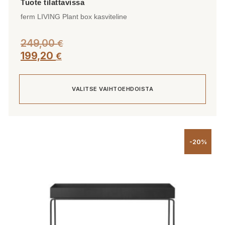
ferm LIVING Plant box kasviteline
249,00
€
199,20
€
VALITSE VAIHTOEHDOISTA
Tällä
tuotteella
-20%
on
useampi
muunnelma.
Voit
tehdä
valinnat
tuotteen