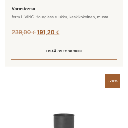
ferm LIVING Hourglass ruukku, keskikokoinen, musta
239,00
191,20
€
€
LISÄÄ OSTOSKORIIN
-20%