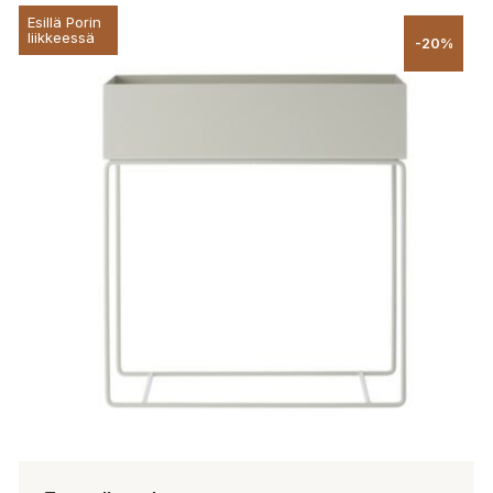
Esillä Porin
liikkeessä
-20%