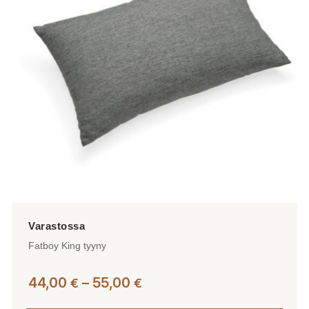
Voit
tehdä
valinnat
tuotteen
sivulla.
Fatboy King tyyny
Hintaluokka:
44,00
–
55,00
€
€
44,00 €