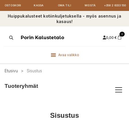
OSTOSKORI
KASSA
OMA TILI
MEISTÄ
+358 2 6333 150
Huippukalusteet kotiinkuljetuksella - myös asennus ja
kasaus!
0
Products
Porin Kalustetalo
0,00
€
search
Avaa valikko
Etusivu
>
Sisustus
Tuoteryhmät
Sisustus