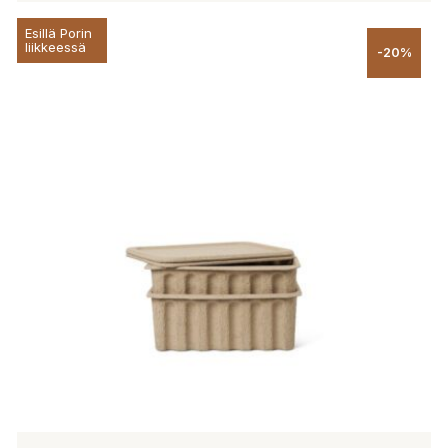
Esillä Porin
liikkeessä
-20%