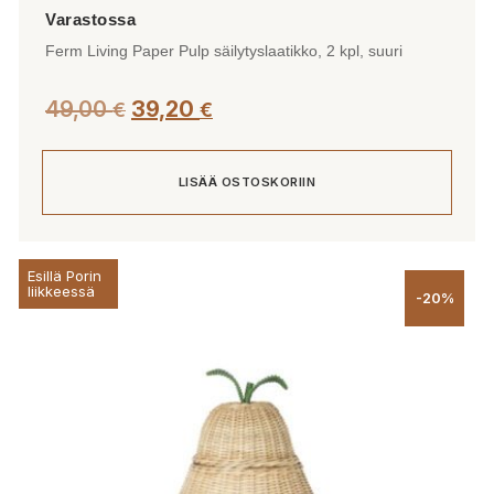
Ferm Living Paper Pulp säilytyslaatikko, 2 kpl, suuri
49,00
39,20
€
€
LISÄÄ OSTOSKORIIN
Esillä Porin
liikkeessä
-20%