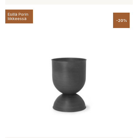
Esillä Porin
liikkeessä
-20%