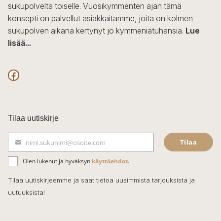
sukupolvelta toiselle. Vuosikymmenten ajan tämä
konsepti on palvellut asiakkaitamme, joita on kolmen
sukupolven aikana kertynyt jo kymmeniätuhansia.
Lue
lisää...
F
a
c
Tilaa uutiskirje
e
Tilaa
nimi.sukunimi@osoite.com
b
S
ä
o
Olen lukenut ja hyväksyn
käyttöehdot
.
h
k
o
Tilaa uutiskirjeemme ja saat tietoa uusimmista tarjouksista ja
ö
uutuuksista!
k
p
o
s