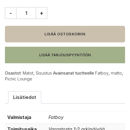
-
+
Fatboy
Picnic
Lounge
matto
LISÄÄ OSTOSKORIIN
määrä
LISÄÄ TARJOUSPYYNTÖÖN
Osastot:
Matot
,
Sisustus
Avainsanat tuotteelle
Fatboy
,
matto
,
Picnic Lounge
Lisätiedot
Valmistaja
Fatboy
Toimitusaika
Varastosta 1-2 arkipäivää,