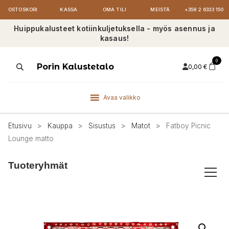
OSTOSKORI
KASSA
OMA TILI
MEISTÄ
+358 2 6333 150
Huippukalusteet kotiinkuljetuksella - myös asennus ja
kasaus!
0
Products
Porin Kalustetalo
0,00
€
search
Avaa valikko
Etusivu
>
Kauppa
>
Sisustus
>
Matot
>
Fatboy Picnic
Lounge matto
Tuoteryhmät