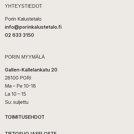
t
YHTEYSTIEDOT
i
Porin Kalustetalo
info@porinkalustetalo.fi
02 633 3150
PORIN MYYMÄLÄ
Gallen-Kallelankatu 20
28100 PORI
Ma – Pe 10-18
La 10 – 15
Su: suljettu
TOIMITUSEHDOT
TIETOSUOJASELOSTE