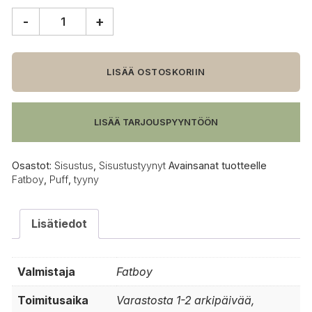
-
+
Fatboy
Puff
Boucle
tyyny,
LISÄÄ OSTOSKORIIN
beige
määrä
LISÄÄ TARJOUSPYYNTÖÖN
Osastot:
Sisustus
,
Sisustustyynyt
Avainsanat tuotteelle
Fatboy
,
Puff
,
tyyny
Lisätiedot
Valmistaja
Fatboy
Toimitusaika
Varastosta 1-2 arkipäivää,