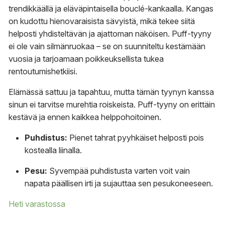
trendikkäällä ja eläväpintaisella bouclé-kankaalla. Kangas
on kudottu hienovaraisista sävyistä, mikä tekee siitä
helposti yhdisteltävän ja ajattoman näköisen. Puff-tyyny
ei ole vain silmänruokaa – se on suunniteltu kestämään
vuosia ja tarjoamaan poikkeuksellista tukea
rentoutumishetkiisi.
Elämässä sattuu ja tapahtuu, mutta tämän tyynyn kanssa
sinun ei tarvitse murehtia roiskeista. Puff-tyyny on erittäin
kestävä ja ennen kaikkea helppohoitoinen.
Puhdistus:
Pienet tahrat pyyhkäiset helposti pois
kostealla liinalla.
Pesu:
Syvempää puhdistusta varten voit vain
napata päällisen irti ja sujauttaa sen pesukoneeseen.
Heti varastossa