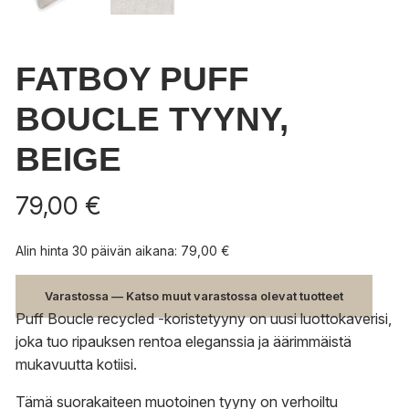
FATBOY PUFF
BOUCLE TYYNY,
BEIGE
79,00
€
Alin hinta 30 päivän aikana:
79,00
€
Varastossa — Katso muut varastossa olevat tuotteet
Puff Boucle recycled -koristetyyny on uusi luottokaverisi,
joka tuo ripauksen rentoa eleganssia ja äärimmäistä
mukavuutta kotiisi.
Tämä suorakaiteen muotoinen tyyny on verhoiltu