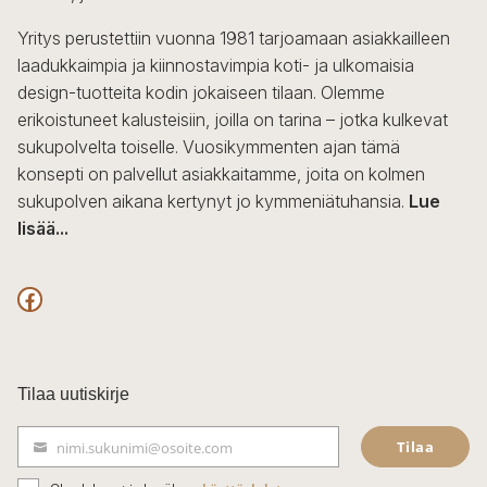
Yritys perustettiin vuonna 1981 tarjoamaan asiakkailleen
laadukkaimpia ja kiinnostavimpia koti- ja ulkomaisia
design-tuotteita kodin jokaiseen tilaan. Olemme
erikoistuneet kalusteisiin, joilla on tarina – jotka kulkevat
sukupolvelta toiselle. Vuosikymmenten ajan tämä
konsepti on palvellut asiakkaitamme, joita on kolmen
sukupolven aikana kertynyt jo kymmeniätuhansia.
Lue
lisää...
F
a
c
Tilaa uutiskirje
e
Tilaa
nimi.sukunimi@osoite.com
b
S
ä