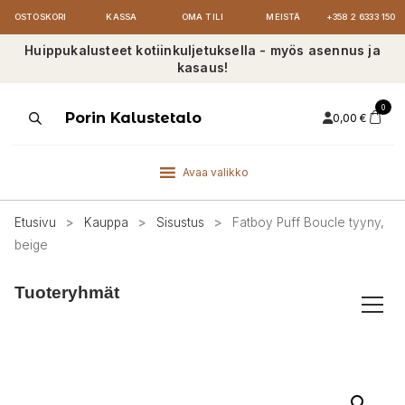
OSTOSKORI
KASSA
OMA TILI
MEISTÄ
+358 2 6333 150
Huippukalusteet kotiinkuljetuksella - myös asennus ja
kasaus!
0
Products
Porin Kalustetalo
0,00
€
search
Avaa valikko
Etusivu
>
Kauppa
>
Sisustus
>
Fatboy Puff Boucle tyyny,
beige
Tuoteryhmät