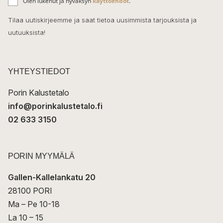
o
Olen lukenut ja hyväksyn
käyttöehdot
.
h
k
o
Tilaa uutiskirjeemme ja saat tietoa uusimmista tarjouksista ja
ö
uutuuksista!
k
p
o
s
t
YHTEYSTIEDOT
i
Porin Kalustetalo
info@porinkalustetalo.fi
02 633 3150
PORIN MYYMÄLÄ
Gallen-Kallelankatu 20
28100 PORI
Ma – Pe 10-18
La 10 – 15